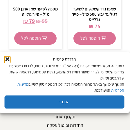
שמפו נגד קשקשים לשיער
מסכה לשיער שמן ארגן 500
רגיל עד יבש 500 מ״ל – פייר
מ״ל – פייר גולייט
גו'לייט
₪
79
₪
95
₪
75
הוספה לסל
הוספה לסל
הגדרת פרטיות
באתר זה נעשה שימוש בעוגיות (Cookies) ובטכנולוגיות דומות, לרבות באמצעות
צדדים שלישיים, לצורך שיפור חוויית המשתמש, ניתוח סטטיסטי, התאמה אישית
מפת האתר
של תכנים ושיווק.
המשך שימושך באתר מהווה הסכמה לכך. למידע נוסף ניתן לעיין ב
מדיניות
הפרטיות
המעודכנת.
אודות
צור קשר
הבנתי
המגזין
תקנון האתר
החזרות וביטול עסקה