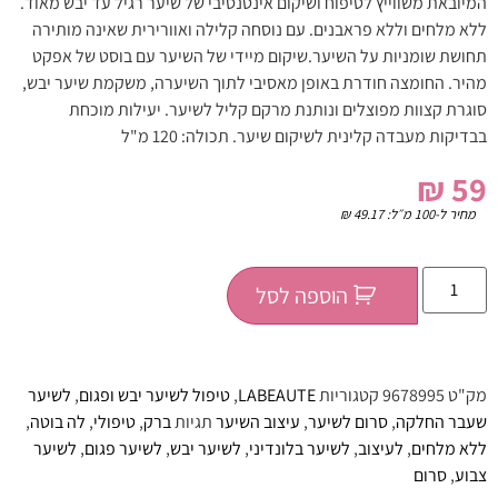
המיובאת משווייץ לטיפוח ושיקום אינטנסיבי של שיער רגיל עד יבש מאוד.
ללא מלחים וללא פראבנים. עם נוסחה קלילה ואוורירית שאינה מותירה
תחושת שומניות על השיער.שיקום מיידי של השיער עם בוסט של אפקט
מהיר. החומצה חודרת באופן מאסיבי לתוך השיערה, משקמת שיער יבש,
סוגרת קצוות מפוצלים ונותנת מרקם קליל לשיער. יעילות מוכחת
בבדיקות מעבדה קלינית לשיקום שיער. תכולה: 120 מ"ל
₪
59
מחיר ל-100 מ״ל:
49.17
₪
הוספה לסל
מק"ט
9678995
קטגוריות
LABEAUTE
,
טיפול לשיער יבש ופגום
,
לשיער
שעבר החלקה
,
סרום לשיער
,
עיצוב השיער
תגיות
ברק
,
טיפולי
,
לה בוטה
,
ללא מלחים
,
לעיצוב
,
לשיער בלונדיני
,
לשיער יבש
,
לשיער פגום
,
לשיער
צבוע
,
סרום