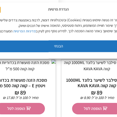
הגדרת פרטיות
באתר זה נעשה שימוש בעוגיות (Cookies) ובטכנולוגיות דומות, לרבות באמצעות צדדים שליש
ך שיפור חוויית המשתמש, ניתוח סטטיסטי, התאמה אישית של תכנים ושיווק.
 שימושך באתר מהווה הסכמה לכך. למידע נוסף ניתן לעיין ב
מדיניות הפרטיות
המעודכנת
הבנתי
שמפו סילבר לשיער בלונד 1000ML
‎⁨מסכת הזנה מועשרת בכדור
קווה קווה KAVA KAVA
ויטמין E – קווה קווה 500 מ"ל
₪
89
₪
89
מחיר ל-100 מ״ל:
8.90
₪
מחיר ל-100 מ״ל:
17.80
₪
הוספה לסל
הוספה לסל