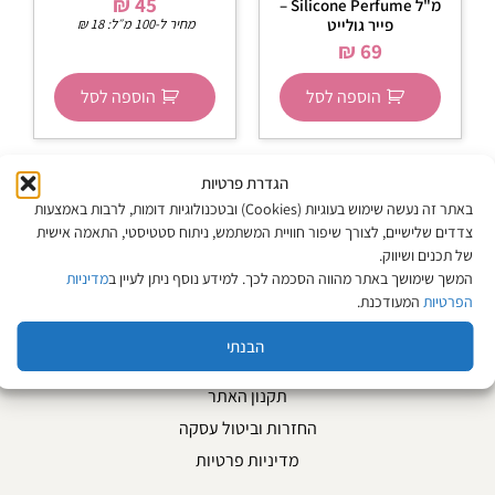
₪
45
מ"ל Silicone Perfume –
פייר גולייט
מחיר ל-100 מ״ל:
18
₪
₪
69
הוספה לסל
הוספה לסל
הגדרת פרטיות
באתר זה נעשה שימוש בעוגיות (Cookies) ובטכנולוגיות דומות, לרבות באמצעות
צדדים שלישיים, לצורך שיפור חוויית המשתמש, ניתוח סטטיסטי, התאמה אישית
מפת האתר
של תכנים ושיווק.
המשך שימושך באתר מהווה הסכמה לכך. למידע נוסף ניתן לעיין ב
מדיניות
אודות
הפרטיות
המעודכנת.
צור קשר
הבנתי
המגזין
תקנון האתר
החזרות וביטול עסקה
מדיניות פרטיות