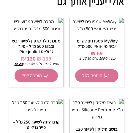
אולי יעניין אותך גם
MyWay שמפו נים לשיער
מסכת גולד קרטין לשיער יבש
יבש מיי-וואיי 500 מ"ל
וצבוע 500 מ”ל – פייר
ג`ולייט Pier jouliet
₪
69
₪
120
₪
139
מחיר ל-100 מ״ל:
13.80
₪
מחיר ל-100 מ״ל:
27.80
₪
24
₪
הוספה לסל
הוספה לסל
קרם הזנה לשיער 250 מ״ל –
פייר גו׳לייט
בושם סיליקון לשיער 120