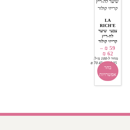
LA
RICH'E
צבעי שיער
לה-ריץ
קרייזי קולור
–
₪
59
₪
62
מחיר ל-100 מ״ל:
–
₪
70.45
₪
67.05
בחר
אפשרויות