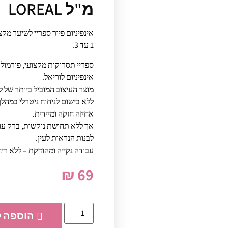
מ"ל LOREAL
אינפיניום פיור ספריי לשיער מקצו
1 עד 3.
ספריי תסרוקות מקצועי, פורמול
אינפיניום לוריאל.
מוצר העיצוב המוביל ביותר של ל
ללא בישום לניחוח ניטרלי במהל
אחיזה חזקה ומיידית.
אך ללא תחושת נוקשות, ברק עוצ
לבנות הנראות לעין.
עבודה נקייה ומהודקת – ללא ריח לווא
₪
69
הוספה 