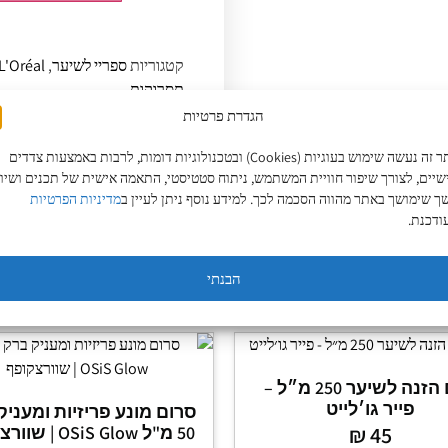
קטגוריות
ספריי לשיער
,
L'Oréal
תסרוקות
הגדרת פרטיות
באתר זה נעשה שימוש בעוגיות (Cookies) ובטכנולוגיות דומות, לרבות באמצעות צדדים
יים, לצורך שיפור חוויית המשתמש, ניתוח סטטיסטי, התאמה אישית של תכנים ושיוו
 שימושך באתר מהווה הסכמה לכך. למידע נוסף ניתן לעיין ב
מדיניות הפרטיות
ודכנת.
הבנתי
קרם הזנה לשיער 250 מ״ל –
פייר גו׳לייט
סרום מונע פריזיות ומעניק
45
₪
50 מ"ל OSiS Glow | שוורצקופף