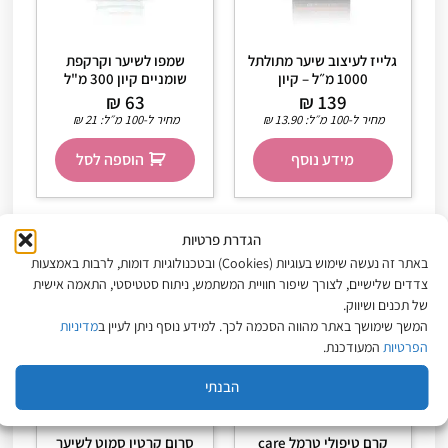
גלייז לעיצוב שיער מתולתל
שמפו לשיער וקרקפת
1000 מ״ל – קיון
שומניים קיון 300 מ"ל
₪
63
₪
139
מחיר ל-100 מ״ל:
13.90
₪
מחיר ל-100 מ״ל:
21
₪
מידע נוסף
הוספה לסל
הגדרת פרטיות
באתר זה נעשה שימוש בעוגיות (Cookies) ובטכנולוגיות דומות, לרבות באמצעות
צדדים שלישיים, לצורך שיפור חוויית המשתמש, ניתוח סטטיסטי, התאמה אישית
של תכנים ושיווק.
המשך שימושך באתר מהווה הסכמה לכך. למידע נוסף ניתן לעיין ב
מדיניות
הפרטיות
המעודכנת.
הבנתי
קרם טיפולי טרמל care
סרום קרטין סמוט לשיער