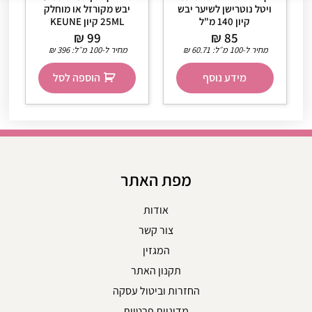
ויטל נוטרישן לשיער יבש
יבש מקורזל או מוחלק
קיון 140 מ"ל
25ML קיון KEUNE
₪
99
₪
85
מחיר ל-100 מ״ל:
60.71
₪
מחיר ל-100 מ״ל:
396
₪
מידע נוסף
הוספה לסל
מפת האתר
אודות
צור קשר
המגזין
תקנון האתר
החזרות וביטול עסקה
מדיניות פרטיות