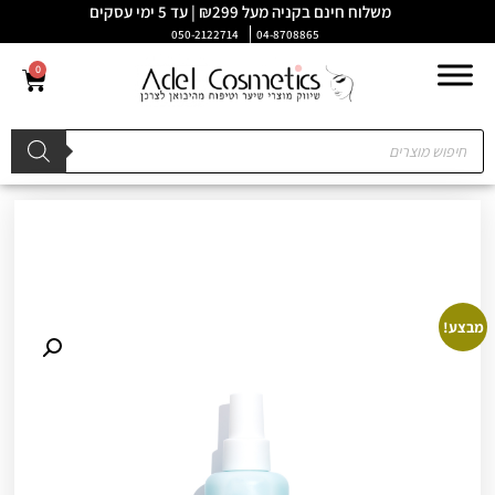
משלוח חינם בקניה מעל ₪299 | עד 5 ימי עסקים
050-2122714
04-8708865
0
מבצע!