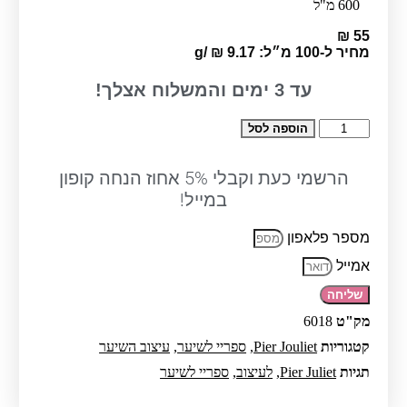
600 מ"ל
₪
55
מחיר ל-100 מ״ל:
9.17
₪
/
g
3
עד
ימים והמשלוח אצלך!
כמות
הוספה לסל
של
ספריי
חזק
הרשמי כעת וקבלי 5% אחוז הנחה קופון
לעיצוב
במייל!
השיער
600
מספר פלאפון
מ״ל
-
אמייל
פייר
גולייט
שליחה
מק"ט
6018
קטגוריות
Pier Jouliet
,
ספריי לשיער
,
עיצוב השיער
תגיות
Pier Juliet
,
לעיצוב
,
ספריי לשיער