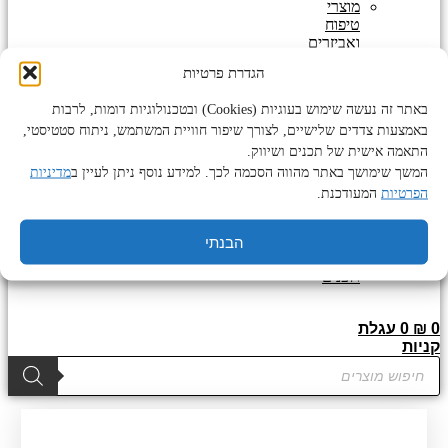
מוצרי
טיפוח
ואביזרים
לזקן
הגדרת פרטיות
מוצרים
נוספים
באתר זה נעשה שימוש בעוגיות (Cookies) ובטכנולוגיות דומות, לרבות
מוצרי
באמצעות צדדים שלישיים, לצורך שיפור חוויית המשתמש, ניתוח סטטיסטי,
טיפוח
לגוף
התאמה אישית של תכנים ושיווק.
ולפנים
המשך שימושך באתר מהווה הסכמה לכך. למידע נוסף ניתן לעיין ב
מדיניות
מוצרי
הפרטיות
המעודכנת.
פדיקור
מניקור
שעוות
הבנתי
לגוף
ולפנים
0
₪
0
עגלת
קניות
Products
search