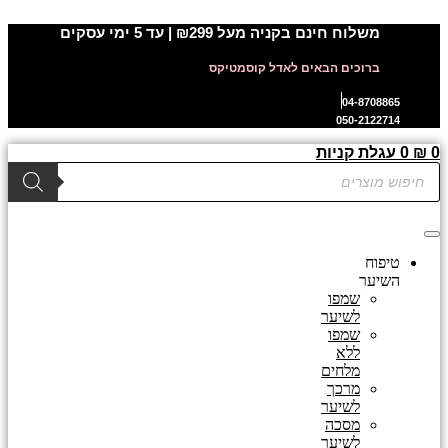
דלג
משלוח חינם בקניה מעל ₪299 | עד 5 ימי עסקים
לתוכן
ברוכים הבאים לאדל קוסמטיקס
04-8708865
050-2122714
0
₪
0
עגלת קניות
Products
search
טיפוח
השיער
שמפו
לשיער
שמפו
ללא
מלחים
מרכך
לשיער
מסכה
לשיער