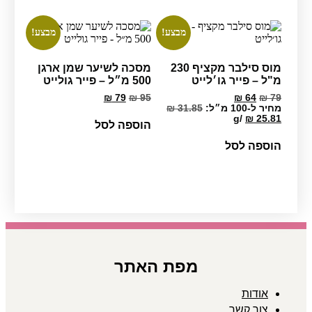
מבצע!
מבצע!
מוס סילבר מקציף 230
מסכה לשיער שמן ארגן
מ"ל – פייר גו׳לייט
500 מ״ל – פייר גולייט
המחיר
המחיר
המחיר
המחיר
₪
79
₪
95
₪
64
₪
79
המקורי
הנוכחי
המקורי
הנוכחי
מחיר ל-100 מ״ל:
31.85
₪
היה:
הוא:
היה:
הוא:
g
/
₪
25.81
הוספה לסל
₪ 79.
₪ 95.
₪ 64.
₪ 79.
הוספה לסל
מפת האתר
אודות
צור קשר