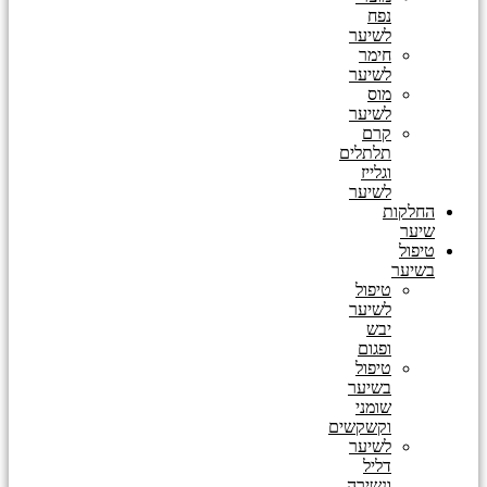
נפח
לשיער
חימר
לשיער
מוס
לשיער
קרם
תלתלים
וגלייז
לשיער
החלקות
שיער
טיפול
בשיער
טיפול
לשיער
יבש
ופגום
טיפול
בשיער
שומני
וקשקשים
לשיער
דליל
ונשירה