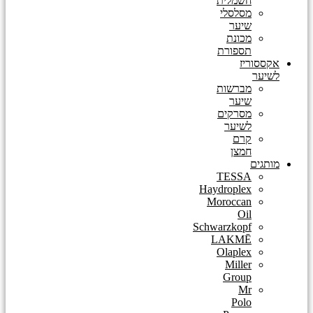
חשמלית
מסלסלי
שיער
מכונת
תספורת
אקססוריז
לשיער
מברשות
שיער
מסרקים
לשיער
קרם
חמצן
מותגים
TESSA
Haydroplex
Moroccan
Oil
Schwarzkopf
LAKMĒ
Olaplex
Miller
Group
Mr
Polo