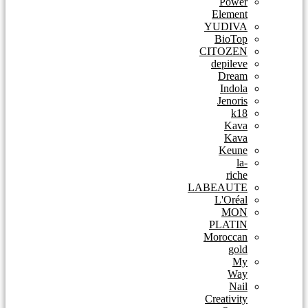
Power
Element
YUDIVA
BioTop
CITOZEN
depileve
Dream
Indola
Jenoris
k18
Kava
Kava
Keune
la-
riche
LABEAUTE
L'Oréal
MON
PLATIN
Moroccan
gold
My
Way
Nail
Creativity