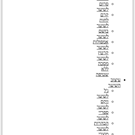
סרום
לשיער
קרם
לחות
לשיער
בושם
לשיער
אמפולות
לשיער
קרטין
לשיער
מסכה
ללא
שטיפה
עיצוב
השיער
ג'ל
לשיער
ווקס
לשיער
ספריי
לשיער
הבהרות
לשיער
מוצרי