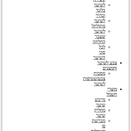
לשיער
בלונד
ובהיר
לשיער
מתולתל
לשיער
שעבר
החלקה
לכל
סוגי
השיער
צבע לשיער
וחמצנים
מסכות
צבע/שטיפות
לשיער
מוצרי
חשמל
מייבש
שיער
מחליק
שיער
מברשת
פן