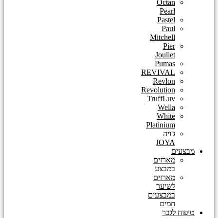
Octan
Pearl
Pastel
Paul
Mitchell
Pier
Jouliet
Pumas
REVIVAL
Revlon
Revolution
TruffLuv
Wella
White
Platinium
ג'ויה
JOYA
מבצעים
מארזים
במבצע
מארזים
לשיער
במבצעים
חמים
טיפוח לגבר