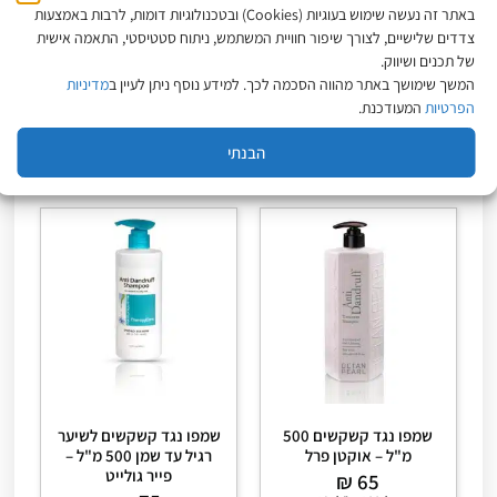
חוף 200ML קיון KEUNE
מ״ל – פייר גו׳לייט
באתר זה נעשה שימוש בעוגיות (Cookies) ובטכנולוגיות דומות, לרבות באמצעות
₪
93
₪
120
₪
79
צדדים שלישיים, לצורך שיפור חוויית המשתמש, ניתוח סטטיסטי, התאמה אישית
מחיר ל-100 מ״ל:
39.50
₪
מחיר ל-100 מ״ל:
24
₪
18.60
₪
של תכנים ושיווק.
המשך שימושך באתר מהווה הסכמה לכך. למידע נוסף ניתן לעיין ב
מדיניות
הפרטיות
המעודכנת.
הוספה לסל
הוספה לסל
הבנתי
שמפו נגד קשקשים 500
שמפו נגד קשקשים לשיער
מ"ל – אוקטן פרל
רגיל עד שמן 500 מ"ל –
פייר גולייט
₪
65