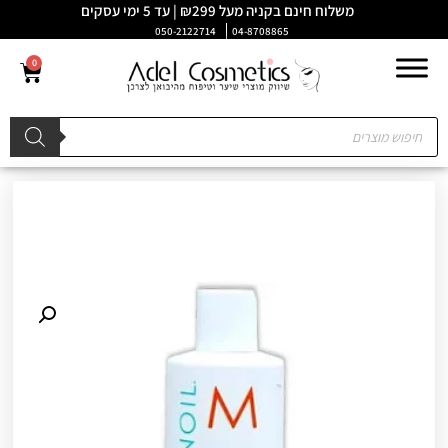
משלוח חינם בקניה מעל ₪299 | עד 5 ימי עסקים
050-2122714
04-8708865
0