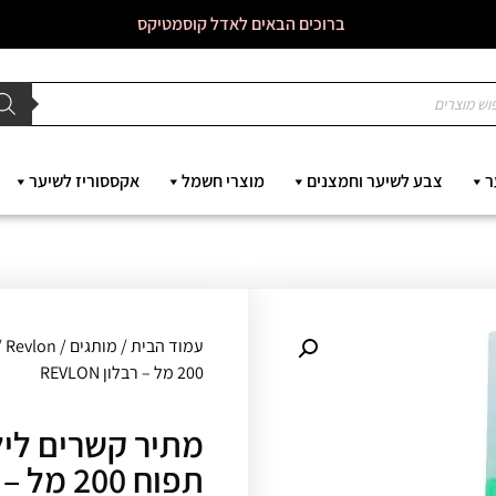
ברוכים הבאים לאדל קוסמטיקס
ר
צבע לשיער וחמצנים
מוצרי חשמל
אקססוריז לשיער
עמוד הבית
/
מותגים
/
Revlon
/
200 מל – רבלון REVLON
מתיר קשרים לי
תפוח 200 מל – רבלון REVLON