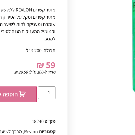
מתיר קשרים 
מתיר קשרים ומקל על הסירוק הי
שומרת ומעניקה לחות לשיער הי
וקמומיל המעניקים הגנה לסיבי ה
למגע.
תכולה: 200 מ״ל
₪
59
מחיר ל-100 מ״ל:
29.50
₪
הוספה ל
מק"ט
18240
קטגוריות
Revlon
,
מרכך לשיער