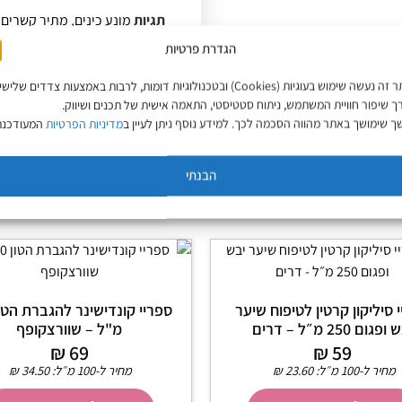
תגיות
מונע כינים
,
מתיר קשרים
,
הגדרת פרטיות
באתר זה נעשה שימוש בעוגיות (Cookies) ובטכנולוגיות דומות, לרבות באמצעות צדדים שליש
ך שיפור חוויית המשתמש, ניתוח סטטיסטי, התאמה אישית של תכנים ושיווק.
 שימושך באתר מהווה הסכמה לכך. למידע נוסף ניתן לעיין ב
מדיניות הפרטיות
המעודכנת
הבנתי
 סיליקון קרטין לטיפוח שיער
פגום 250 מ״ל – דרים
מ"ל – שוורצקופף
₪
69
₪
59
מחיר ל-100 מ״ל:
23.60
₪
מחיר ל-100 מ״ל:
34.50
₪