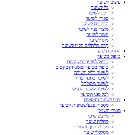
עיצוב השיער
ג'ל לשיער
ווקס לשיער
ספריי לשיער
הבהרות לשיער
מוצרי נפח לשיער
חימר לשיער
מוס לשיער
קרם תלתלים וגלייז לשיער
החלקות שיער
טיפול בשיער
טיפול לשיער יבש ופגום
טיפול בשיער שומני וקשקשים
לשיער דליל ונשירה
לשיער בלונד ובהיר
לשיער מתולתל
לשיער שעבר החלקה
לכל סוגי השיער
צבע לשיער וחמצנים
מסכות צבע/שטיפות לשיער
מוצרי חשמל
מייבש שיער
מחליק שיער
מברשת פן חשמלית
מסלסלי שיער