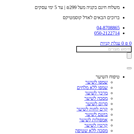
דלג
משלוח חינם בקניה מעל ₪299 | עד 5 ימי עסקים
לתוכן
ברוכים הבאים לאדל קוסמטיקס
04-8708865
050-2122714
0
₪
0
עגלת קניות
Products
search
טיפוח השיער
שמפו לשיער
שמפו ללא מלחים
מרכך לשיער
מסכה לשיער
סרום לשיער
קרם לחות לשיער
בושם לשיער
אמפולות לשיער
קרטין לשיער
מסכה ללא שטיפה