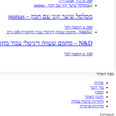
למוצר
289
₪
בחר אפשרויות
זה
יש
מספר
מסלסל שיער קוני עם חבק – pumas
סוגים.
ניתן
289
₪
הוספה לסל
לבחור
את
האפשרויות
N&D – מחמם שעווה דיגיטלי עבור מחסניות 100 גרם
בעמוד
המוצר
109
₪
הוספה לסל
מפת האתר
אודות
צור קשר
המגזין
תקנון האתר
החזרות וביטול עסקה
מדיניות פרטיות
קטגוריות