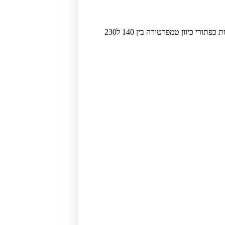
המסלסל ארוך מן הסטנדרט בשוק ועקב כך נוח יותר לשימוש הספר המקצועי. ניתן לקבוע את טמפרטורת החימום באמצעות כפתורי כיוון טמפרטורה בין 140 ל230