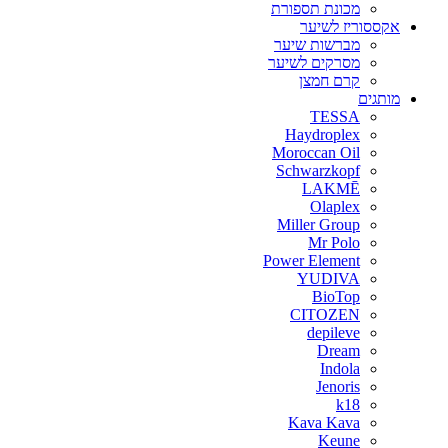
מכונת תספורת
אקססוריז לשיער
מברשות שיער
מסרקים לשיער
קרם חמצן
מותגים
TESSA
Haydroplex
Moroccan Oil
Schwarzkopf
LAKMĒ
Olaplex
Miller Group
Mr Polo
Power Element
YUDIVA
BioTop
CITOZEN
depileve
Dream
Indola
Jenoris
k18
Kava Kava
Keune