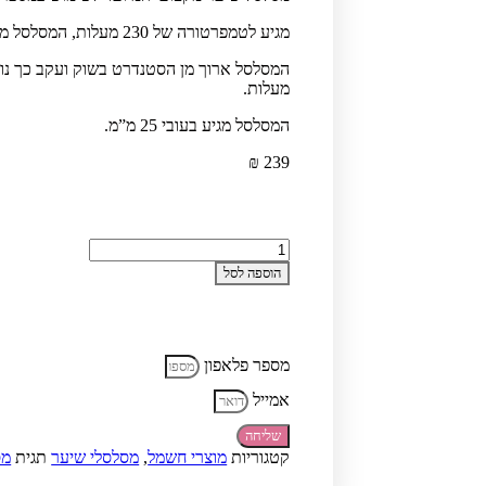
מגיע לטמפרטורה של 230 מעלות, המסלסל מיוצר בטכנולוגיה קרמית המייעלת את איכות הסלסול.
מעלות.
המסלסל מגיע בעובי 25 מ”מ.
₪
239
כמות
של
הוספה לסל
מסלסל
שיער
מקצועי
ססוניק
Sassonic
מספר פלאפון
ESE2525
אמייל
שליחה
קטגוריות
מוצרי חשמל
,
מסלסלי שיער
תגית
מס