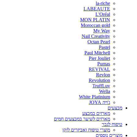
la-riche
LABEAUTE
L'Oréal
MON PLATIN
Moroccan gold
My Way
Nail Creativity
Octan Pearl
Pastel
Paul Mitchell
Pier Jouliet
Pumas
REVIVAL
Revlon
Revolution
TruffLuv
Wella
White Platinium
ג'ויה JOYA
מבצעים
מארזים במבצע
מארזים לשיער במבצעים חמים
טיפוח לגבר
מוצרי טיפוח ואביזרים לזקן
מוצרים נוספים