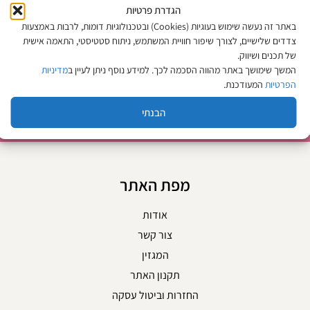
הגדרת פרטיות
500 מ"ל – שוורצקופף
ספריי נפח ווליום אפ לשיער
₪
49
באתר זה נעשה שימוש בעוגיות (Cookies) ובטכנולוגיות דומות, לרבות באמצעות
300 מ"ל | אוסיס שוורצקוף
מחיר ל-100 מ״ל:
9.80
₪
צדדים שלישיים, לצורך שיפור חוויית המשתמש, ניתוח סטטיסטי, התאמה אישית
₪
55
של תכנים ושיווק.
מחיר ל-100 מ״ל:
18.33
₪
המשך שימושך באתר מהווה הסכמה לכך. למידע נוסף ניתן לעיין ב
מדיניות
הוספה לסל
הוספה לסל
הפרטיות
המעודכנת.
הבנתי
מפת האתר
אודות
צור קשר
המגזין
תקנון האתר
החזרות וביטול עסקה