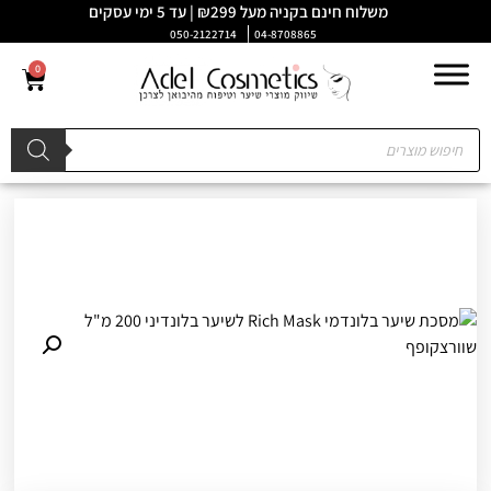
משלוח חינם בקניה מעל ₪299 | עד 5 ימי עסקים
050-2122714
04-8708865
0