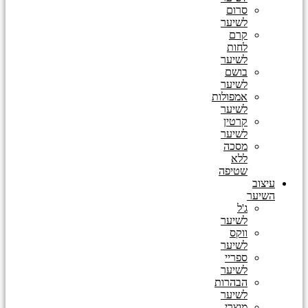
סרום
לשיער
קרם
לחות
לשיער
בושם
לשיער
אמפולות
לשיער
קרטין
לשיער
מסכה
ללא
שטיפה
עיצוב
השיער
ג'ל
לשיער
ווקס
לשיער
ספריי
לשיער
הבהרות
לשיער
מוצרי