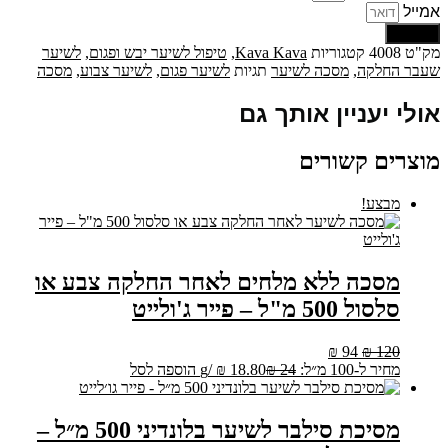
אינטנסיבית
אמייל
במיוחד
שליחה
-
מק"ט
4008
קטגוריות
Kava Kava
,
טיפול לשיער יבש ופגום
,
לשיער
קווה
שעבר החלקה
,
מסכה לשיער
תגיות
לשיער פגום
,
לשיער צבוע
,
מסכה
קווה
אולי יעניין אותך גם
מוצרים קשורים
מבצע!
מסכה ללא מלחים לאחר החלקה צבע או
סלסול 500 מ"ל – פייר ג'ולייט
המחיר
המחיר
₪
94
₪
120
המקורי
הנוכחי
מחיר ל-100 מ״ל:
24
₪
18.80
₪
/
g
הוספה לסל
היה:
הוא:
₪ 94.
₪ 120.
מסיכת סילבר לשיער בלונדיני 500 מ״ל –