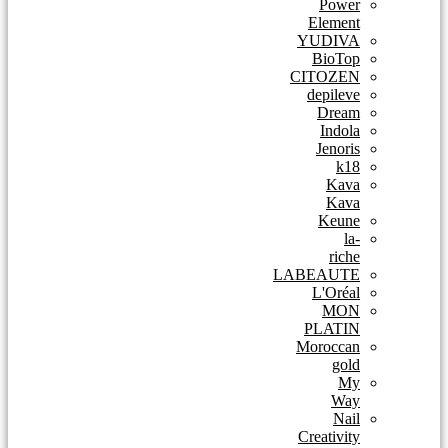
Power
Element
YUDIVA
BioTop
CITOZEN
depileve
Dream
Indola
Jenoris
k18
Kava
Kava
Keune
la-
riche
LABEAUTE
L'Oréal
MON
PLATIN
Moroccan
gold
My
Way
Nail
Creativity