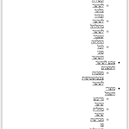
ונשירה
לשיער
בלונד
ובהיר
לשיער
מתולתל
לשיער
שעבר
החלקה
לכל
סוגי
השיער
צבע לשיער
וחמצנים
מסכות
צבע/שטיפות
לשיער
מוצרי
חשמל
מייבש
שיער
מחליק
שיער
מברשת
פן