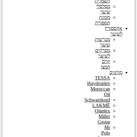
חשמלית
מסלסלי
שיער
מכונת
תספורת
אקססוריז
לשיער
מברשות
שיער
מסרקים
לשיער
קרם
חמצן
מותגים
TESSA
Haydroplex
Moroccan
Oil
Schwarzkopf
LAKMĒ
Olaplex
Miller
Group
Mr
Polo