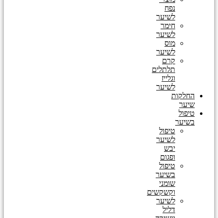
נפח
לשיער
חימר
לשיער
מוס
לשיער
קרם
תלתלים
וגלייז
לשיער
החלקות
שיער
טיפול
בשיער
טיפול
לשיער
יבש
ופגום
טיפול
בשיער
שומני
וקשקשים
לשיער
דליל