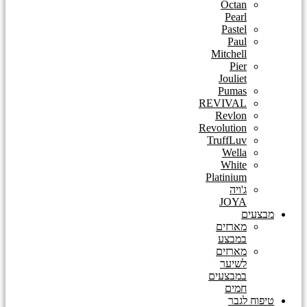
Octan
Pearl
Pastel
Paul
Mitchell
Pier
Jouliet
Pumas
REVIVAL
Revlon
Revolution
TruffLuv
Wella
White
Platinium
ג'ויה
JOYA
מבצעים
מארזים
במבצע
מארזים
לשיער
במבצעים
חמים
טיפוח לגבר