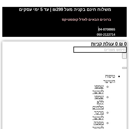
דלג
משלוח חינם בקניה מעל ₪299 | עד 5 ימי עסקים
לתוכן
ברוכים הבאים לאדל קוסמטיקס
04-8708865
050-2122714
0
₪
0
עגלת קניות
Products
search
טיפוח
השיער
שמפו
לשיער
שמפו
ללא
מלחים
מרכך
לשיער
מסכה
לשיער