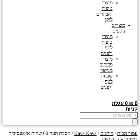
מוצרי
טיפוח
ואביזרים
לזקן
מוצרים
נוספים
מוצרי
טיפוח
לגוף
ולפנים
מוצרי
פדיקור
מניקור
שעוות
לגוף
ולפנים
0
₪
0
עגלת
קניות
Products
search
עמוד הבית
/
מותגים
/
Kava Kava
/ מסכת הזנה 60 שניות אינטנסיבית
במיוחד – קווה קווה