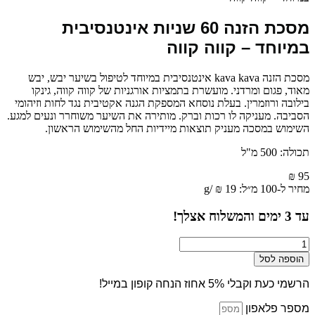
מסכת הזנה 60 שניות אינטנסיבית
במיוחד – קווה קווה
מסכת הזנה kava kava אינטנסיבית במיוחד לטיפול בשיער יבש, יבש
מאוד, פגום ומרדני. מועשרת בתמציות אורגניות של קווה קווה, גינקו
בילובה ורוזמרין. בעלת נוסחא המספקת הגנה אקטיבית נגד לחות וזיהומי
הסביבה. מעניקה לו רכות וברק. מותירה את השיער משוחרר ונעים למגע.
השימוש במסכה מעניק תוצאות מיידיות החל מהשימוש הראשון.
תכולה: 500 מ"ל
₪
95
מחיר ל-100 מ״ל:
19
₪
/
g
עד
3
ימים והמשלוח אצלך!
כמות
של
הוספה לסל
מסכת
הזנה
הרשמי כעת וקבלי 5% אחוז הנחה קופון במייל!
60
שניות
מספר פלאפון