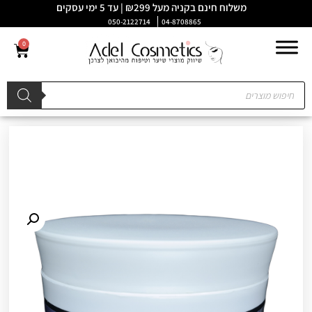
משלוח חינם בקניה מעל ₪299 | עד 5 ימי עסקים
050-2122714
04-8708865
0