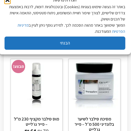
מסכת גולד קרטין לשיער
קרם לחות קרטין לשיער
באתר זה נעשה שימוש בעוגיות (Cookies) ובטכנולוגיות דומות, לרבות באמצעות
יבש וצבוע 500 מ”ל – פייר
צבוע יבש ופגום 500 מ"ל –
ג`ולייט Pier jouliet
פייר ג'ולייט
צדדים שלישיים, לצורך שיפור חוויית המשתמש, ניתוח סטטיסטי, התאמה אישית
₪
63
₪
120
₪
139
של תכנים ושיווק.
מחיר ל-100 מ״ל:
27.80
₪
24
₪
מחיר ל-100 מ״ל:
12.60
₪
המשך שימושך באתר מהווה הסכמה לכך. למידע נוסף ניתן לעיין ב
מדיניות
הפרטיות
המעודכנת.
הוספה לסל
הוספה לסל
הבנתי
מבצע!
מסיכת סילבר לשיער
מוס סילבר מקציף 230 מ"ל
בלונדיני 500 מ״ל – פייר
– פייר גו׳לייט
גו׳לייט
₪
64
₪
79