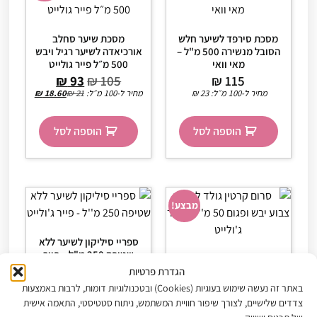
מסכת סירפד לשיער חלש
מסכת שיער סחלב
הסובל מנשירה 500 מ"ל –
אורכיאדה לשיער רגיל ויבש
מאי וואי
500 מ״ל פייר גולייט
₪
93
₪
105
₪
115
מחיר ל-100 מ״ל:
23
₪
מחיר ל-100 מ״ל:
21
₪
18.60
₪
הוספה לסל
הוספה לסל
מבצע!
ספריי סיליקון לשיער ללא
שטיפה 250 מ"ל – פייר
סרום קרטין גולד לשיער
ג'ולייט
הגדרת פרטיות
צבוע יבש ופגום 50 מ"ל –
₪
63
פייר ג'ולייט
באתר זה נעשה שימוש בעוגיות (Cookies) ובטכנולוגיות דומות, לרבות באמצעות
מחיר ל-100 מ״ל:
25.40
₪
₪
75
₪
95
צדדים שלישיים, לצורך שיפור חוויית המשתמש, ניתוח סטטיסטי, התאמה אישית
מחיר ל-100 מ״ל:
190
₪
150
₪