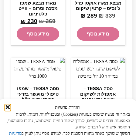
מבצע מארז אוקטן פרל
מארז מבצע שמפו
ג׳נסיס – קרטין שיקום
מסכה וסרום – ווייט
פלטיניום
₪
289
₪
339
₪
230
₪
269
מידע נוסף
מידע נוסף
טסה TESSA –
טסה TESSA – שמפו
אמפולות לשיקום
טיפולי מועשר בזרעי
שיער יבש ופגום
פשתן 1000 מ״ל
במיוחד 10 יח' בחבילה
₪
90
הגדרת פרטיות
₪
129
מחיר ל-100 מ״ל:
9
₪
באתר זה נעשה שימוש בעוגיות (Cookies) ובטכנולוגיות דומות, לרבות
מחיר ל-100 מ״ל:
129
₪
באמצעות צדדים שלישיים, לצורך שיפור חוויית המשתמש, ניתוח סטטיסטי,
התאמה אישית של תכנים ושיווק.
הוספה לסל
הוספה לסל
המשך שימושך באתר מהווה הסכמה לכך. למידע נוסף ניתן לעיין ב
מדיניות