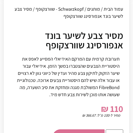
עמוד הבית
/
מותגים
/
Schwarzkopf - שוורצקופף
/ מסיר צבע
לשיער בונד אנפורסינג שוורצקופף
מסיר צבע לשיער בונד
אנפורסינג שוורצקופף
תערובת קרמית עם המרקם האידיאלי המסייע לאפס את
היסטוריית הצבעים שהצטברו במשך הזמן. אידיאלי עבור
שיער הזקוק לתיקון צבע מהיר ועדין של כיווני גוון לא רצויים
או עבור אלה שיש להם היסטוריית צבעים ארוכה. טכנולוגיית
FibreBond המשולבת מגנה ומחזקת את סיב השערה, מה
שעושה אותו מוכן לשירות צבע חדש מיד.
₪
110
מחיר ל-100 מ״ל:
366.67
₪