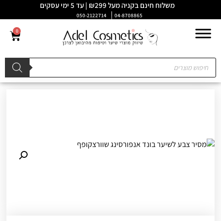
משלוח חינם בקניה מעל ₪299 | עד 5 ימי עסקים
050-2122714
04-8708865
0