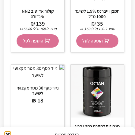
חמצן וייברנס 1.9% לשיער
קולור אדיטיב NN2
1000 מ"ל
אינדולה
₪
139
₪
35
מחיר ל-100 מ״ל:
3.50
₪
מחיר ל-100 מ״ל:
55.60
₪
הוספה לסל
הוספה לסל
נייר כסף 30 מטר מקצועי
לשיער
₪
18
מגבונים להסרת כתמי צבע
מהעור- אוקטן פרל OCTAN
הגדרת פרטיות