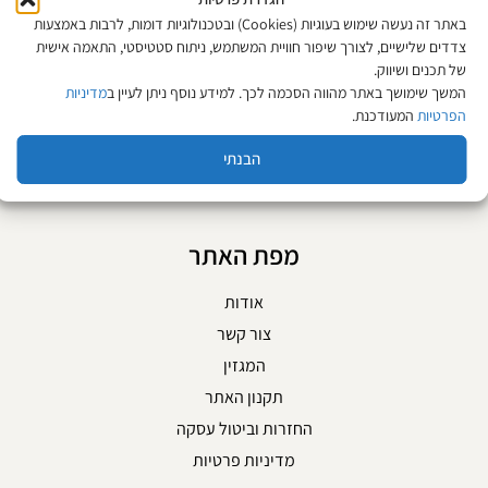
PEARL
באתר זה נעשה שימוש בעוגיות (Cookies) ובטכנולוגיות דומות, לרבות באמצעות
₪
39
צדדים שלישיים, לצורך שיפור חוויית המשתמש, ניתוח סטטיסטי, התאמה אישית
מחיר ל-100 מ״ל:
7.80
₪
של תכנים ושיווק.
המשך שימושך באתר מהווה הסכמה לכך. למידע נוסף ניתן לעיין ב
מדיניות
הוספה לסל
הוספה לסל
הפרטיות
המעודכנת.
הבנתי
מפת האתר
אודות
צור קשר
המגזין
תקנון האתר
החזרות וביטול עסקה
מדיניות פרטיות