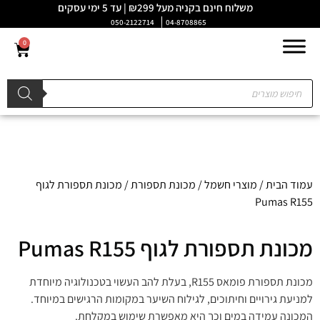
משלוח חינם בקניה מעל ₪299 | עד 5 ימי עסקים
050-2122714
04-8708865
0
עמוד הבית
/
מוצרי חשמל
/
מכונת תספורת
/ מכונת תספורת לגוף
Pumas R155
מכונת תספורת לגוף Pumas R155
מכונת תספורת פומאס R155, בעלת להב העשוי בטכנולוגיה מיוחדת
למניעת גירויים וחיתוכים, לגילוח השיער במקומות הרגישים במיוחד.
המכונה עמידה במים וכך היא מאפשרת שימוש במקלחת.