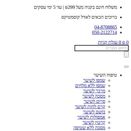
דלג
משלוח חינם בקניה מעל ₪299 | עד 5 ימי עסקים
לתוכן
ברוכים הבאים לאדל קוסמטיקס
04-8708865
050-2122714
0
₪
0
עגלת קניות
Products
search
טיפוח השיער
שמפו לשיער
שמפו ללא מלחים
מרכך לשיער
מסכה לשיער
סרום לשיער
קרם לחות לשיער
בושם לשיער
אמפולות לשיער
קרטין לשיער
מסכה ללא שטיפה