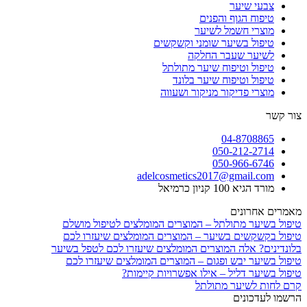
צבעי שיער
טיפוח הגוף והפנים
מוצרי חשמל לשיער
טיפול בשיער שומני וקשקשים
לשיער שעבר החלקה
טיפול וטיפוח שיער מתולתל
טיפול וטיפוח שיער בלונד
מוצרי פדיקור מניקור ושעווה
צור קשר
04-8708865
050-212-2714
050-966-6746
adelcosmetics2017@gmail.com
מורד הגיא 100 קניון כרמיאל
מאמרים אחרונים
טיפול בשיער מתולתל – המוצרים המומלצים לטיפול מושלם
טיפול בקשקשים בשיער – המוצרים המומלצים שיעזרו לכם
בלונדינים? אלה המוצרים המומלצים שיעזרו לכם לטפל בשיער
טיפול בשיער יבש ופגום – המוצרים המומלצים שיעזרו לכם
טיפול בשיער דליל – אילו אפשרויות קיימות?
קרם לחות לשיער מתולתל
הרשמו לעדכונים