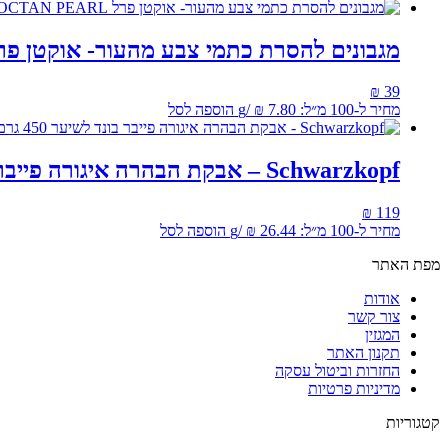
מגבונים להסרת כתמי צבע מהעור- אוקטן פרל TAN PEARL
₪
39
מחיר ל-100 מ״ל:
7.80
₪
/
g
הוספה לסל
Schwarzkopf – אבקת הבהרה איגורה פייבר בונד לשיער 450 גרם
₪
119
מחיר ל-100 מ״ל:
26.44
₪
/
g
הוספה לסל
מפת האתר
אודות
צור קשר
המגזין
תקנון האתר
החזרות וביטול עסקה
מדיניות פרטיות
קטגוריות