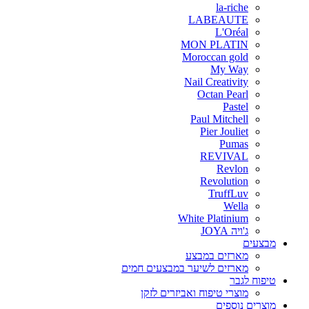
la-riche
LABEAUTE
L'Oréal
MON PLATIN
Moroccan gold
My Way
Nail Creativity
Octan Pearl
Pastel
Paul Mitchell
Pier Jouliet
Pumas
REVIVAL
Revlon
Revolution
TruffLuv
Wella
White Platinium
ג'ויה JOYA
מבצעים
מארזים במבצע
מארזים לשיער במבצעים חמים
טיפוח לגבר
מוצרי טיפוח ואביזרים לזקן
מוצרים נוספים