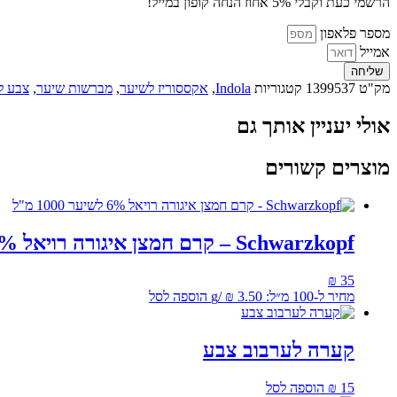
הרשמי כעת וקבלי 5% אחוז הנחה קופון במייל!
סיליקון
מספר פלאפון
אמייל
שליחה
מק"ט
1399537
קטגוריות
Indola
,
אקססוריז לשיער
,
מברשות שיער
,
צבע ל
אולי יעניין אותך גם
מוצרים קשורים
Schwarzkopf – קרם חמצן איגורה רויאל 6% לשיער 1000 מ"ל
₪
35
מחיר ל-100 מ״ל:
3.50
₪
/
g
הוספה לסל
קערה לערבוב צבע
15
₪
הוספה לסל