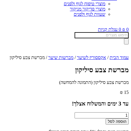
מוצרי טיפוח לגוף ולפנים
מוצרי פדיקור מניקור
שעוות לגוף ולפנים
0
₪
0
עגלת קניות
Products
search
עמוד הבית
/
אקססוריז לשיער
/
מברשות שיער
/ מברשת צבע סיליקון
מברשת צבע סיליקון
מברשת צבע סיליקון (התמונה להמחשה)
₪
15
עד
3
ימים והמשלוח אצלך!
כמות
של
הוספה לסל
מברשת
צבע