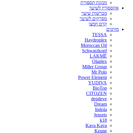
מכונת תספורת
אקססוריז לשיער
מברשות שיער
מסרקים לשיער
קרם חמצן
מותגים
TESSA
Haydroplex
Moroccan Oil
Schwarzkopf
LAKMĒ
Olaplex
Miller Group
Mr Polo
Power Element
YUDIVA
BioTop
CITOZEN
depileve
Dream
Indola
Jenoris
k18
Kava Kava
Keune