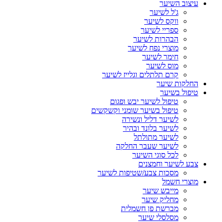
עיצוב השיער
ג'ל לשיער
ווקס לשיער
ספריי לשיער
הבהרות לשיער
מוצרי נפח לשיער
חימר לשיער
מוס לשיער
קרם תלתלים וגלייז לשיער
החלקות שיער
טיפול בשיער
טיפול לשיער יבש ופגום
טיפול בשיער שומני וקשקשים
לשיער דליל ונשירה
לשיער בלונד ובהיר
לשיער מתולתל
לשיער שעבר החלקה
לכל סוגי השיער
צבע לשיער וחמצנים
מסכות צבע/שטיפות לשיער
מוצרי חשמל
מייבש שיער
מחליק שיער
מברשת פן חשמלית
מסלסלי שיער