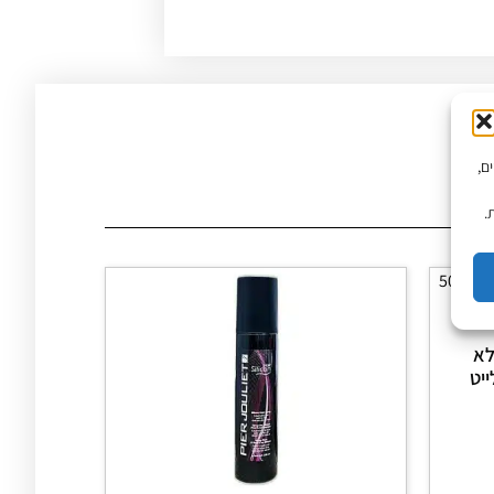
יים,
.
לא