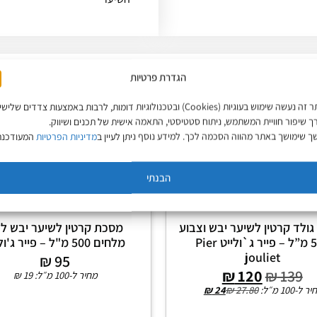
הגדרת פרטיות
באתר זה נעשה שימוש בעוגיות (Cookies) ובטכנולוגיות דומות, לרבות באמצעות צדדים שליש
ך שיפור חוויית המשתמש, ניתוח סטטיסטי, התאמה אישית של תכנים ושיווק.
 שימושך באתר מהווה הסכמה לכך. למידע נוסף ניתן לעיין ב
מדיניות הפרטיות
המעודכנת
הבנתי
מבצע!
ולד קרטין לשיער יבש וצבוע
מסכת קרטין לשיער יבש ל
500 מ”ל – פייר ג`ולייט Pier
מלחים 500 מ"ל – פייר ג'ולייט
jouliet
₪
95
₪
120
₪
139
מחיר ל-100 מ״ל:
19
₪
 ל-100 מ״ל:
27.80
₪
24
₪