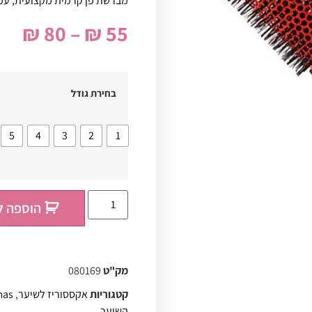
מברשת פן קרמית מקצועית, עמיד
₪
80
–
₪
55
בחירת גודל
5
4
3
2
1
הוספה ל
מק"ט
080169
קטגוריות
אקססוריז לשיער
,
mas
השיער