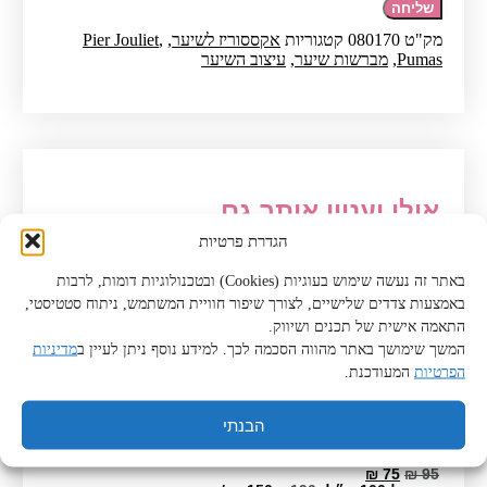
שליחה
מק"ט
080170
קטגוריות
אקססוריז לשיער
,
,
Pier Jouliet
Pumas
,
מברשות שיער
,
עיצוב השיער
אולי יעניין אותך גם
הגדרת פרטיות
באתר זה נעשה שימוש בעוגיות (Cookies) ובטכנולוגיות דומות, לרבות
באמצעות צדדים שלישיים, לצורך שיפור חוויית המשתמש, ניתוח סטטיסטי,
מוצרים קשורים
התאמה אישית של תכנים ושיווק.
המשך שימושך באתר מהווה הסכמה לכך. למידע נוסף ניתן לעיין ב
מדיניות
הפרטיות
המעודכנת.
הבנתי
סרום קרטין גולד לשיער צבוע יבש ופגום 50 מ"ל –
פייר ג'ולייט
המחיר
המחיר
₪
75
₪
95