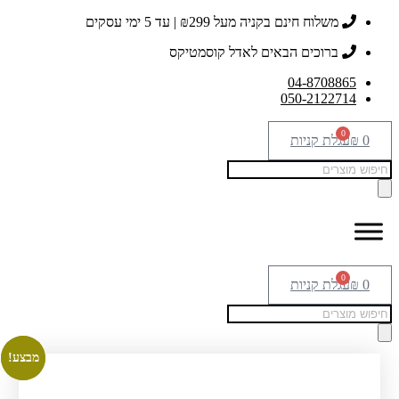
דלג
משלוח חינם בקניה מעל ₪299 | עד 5 ימי עסקים
לתוכן
ברוכים הבאים לאדל קוסמטיקס
04-8708865
050-2122714
0
0
₪
עגלת קניות
Products
search
0
0
₪
עגלת קניות
Products
search
מבצע!
מבצע!