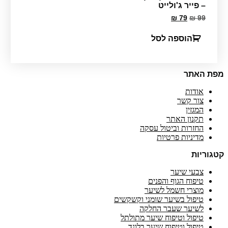
– פייר ג'ולייט
המחיר
המחיר
₪
79
₪
99
המקורי
הנוכחי
היה:
הוא:
הוספה לסל
₪ 79.
₪ 99.
מפת האתר
אודות
צור קשר
המגזין
תקנון האתר
החזרות וביטול עסקה
מדיניות פרטיות
קטגוריות
צבעי שיער
טיפוח הגוף והפנים
מוצרי חשמל לשיער
טיפול בשיער שומני וקשקשים
לשיער שעבר החלקה
טיפול וטיפוח שיער מתולתל
טיפול וטיפוח שיער בלונד