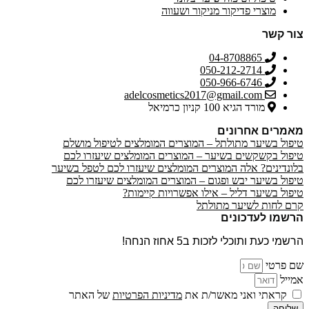
מוצרי פדיקור מניקור ושעווה
צור קשר
04-8708865
050-212-2714
050-966-6746
adelcosmetics2017@gmail.com
מורד הגיא 100 קניון כרמיאל
מאמרים אחרונים
טיפול בשיער מתולתל – המוצרים המומלצים לטיפול מושלם
טיפול בקשקשים בשיער – המוצרים המומלצים שיעזרו לכם
בלונדינים? אלה המוצרים המומלצים שיעזרו לכם לטפל בשיער
טיפול בשיער יבש ופגום – המוצרים המומלצים שיעזרו לכם
טיפול בשיער דליל – אילו אפשרויות קיימות?
קרם לחות לשיער מתולתל
הרשמו לעדכונים
הרשמי כעת ותוכלי לזכות ב5 אחוז הנחה!
שם פרטי
אמייל
קראתי ואני מאשר/ת את
מדיניות הפרטיות
של האתר
שליחה