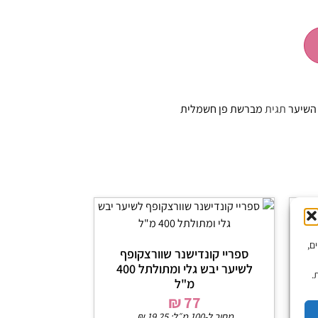
 השיער
תגית
מברשת פן חשמלית
יים,
ר 200 מ"ל OSiS
ספריי קונדישנר שוורצקופף
לשיער יבש גלי ומתולתל 400
.
מ"ל
₪
77
מחיר ל-100 מ״ל:
19.25
₪