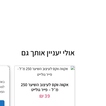
אולי יעניין אותך גם
אקווה ווקס לעיצוב השיער 250
סרו
לצור
מ״ל – פייר גולייט
50 מ"ל OSiS Glow | שוורצקופף
המשך
₪
39