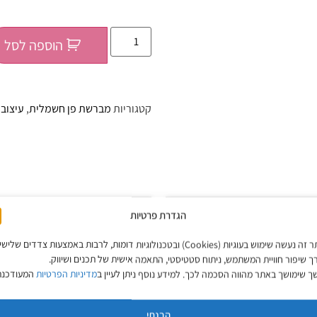
הוספה לסל
קטגוריות
מברשת פן חשמלית
,
עיצוב
הגדרת פרטיות
באתר זה נעשה שימוש בעוגיות (Cookies) ובטכנולוגיות דומות, לרבות באמצעות צדדים שליש
ם מונע פריזיות ומעניק ברק
קרם נפח לשיע
ך שיפור חוויית המשתמש, ניתוח סטטיסטי, התאמה אישית של תכנים ושיווק.
Air UPLOAD | שוורצקופף
 שימושך באתר מהווה הסכמה לכך. למידע נוסף ניתן לעיין ב
מדיניות הפרטיות
המעודכנת
₪
55
₪
55
מחיר ל-100 מ״ל:
110
₪
מחיר ל-100 מ״ל:
27.50
₪
הבנתי