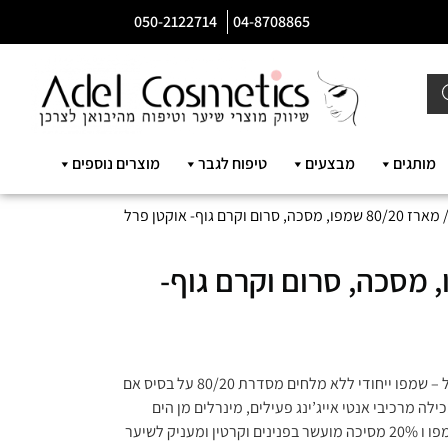
050-2122714
04-8708865
מותגים
מבצעים
טיפוח לגבר
מוצרים נוספים
ז 80/20 שמפו, מסכה, סרום וקרם גוף- אוקטן פרל
80/ שמפו, מסכה, סרום וקרם גוף-
שמפו פנינים וקראטין 80/20 500 מ”ל – שמפו ייחודי ללא מלחים מסדרת 80/20 על בסיס אם
לה מרכיבי אנטי אייג’ינג פעילים, מינרלים מן הים
וקרטין . פטנט ייחודי המשלב 80% שמפו ו 20% מסיכה מועשר בפנינים וקרטין ומעניק לשיער