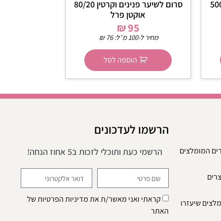
ייז 50/50 אוקטן פרל 500
סרום לשיער פנינים וקרטין 80/20
אוקטן פרל
₪
95
מחיר ל-100 מ״ל:
76
₪
הוספה לסל
הרשמו לעדכונים
רים המומלצים
הרשמי כעת ותוכלי לזכות ב5 אחוז הנחה!
צרים
קראתי ואני מאשר/ת את
מדיניות הפרטיות
של
מלצים שיעזרו
האתר