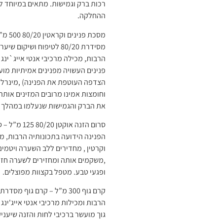
רכות ברק וגמישות. מתאים במיוחד ל
ההחלקה.
מסכת 
מסידרת 80/20 לטיפוח ושי
הרבות, מכילה מרכיבי אנטי אייג`ינג
פנינים העשויה מפנינים אמיתיות מועו
הצדפה העוטפת את הפנינה) ,מינרלים
וחומצות אמינו מרובים המזינים או
את הברק והגמישות שנעלמו במהלך פע
סרום הזנה א
הפנינה הידועה בתכונותיה הרבות, מכי
וקרטין , מחדירים ללב השערה ויטמינ
,משקמים אותה ומחזירים לשערה חזר
ופגעי טבע. מטפל בקצוות מפוצלים.
קרם גוף 300 מ”ל – קרם גוף
הרבות ומכילות מרכיבי אנטי אייג'ינג 
גוך מועשר ברכיבי לחות והזנה שיעניק