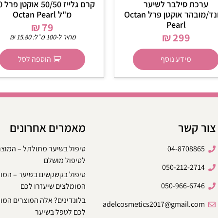
ערכת סילבר לשיער
קרם גל
בלונד/מובהר אוקטן פרל Octan
מ"ל Octan Pearl
Pearl
₪
79
₪
299
מחיר ל-100 מ״ל:
15.80
₪
מידע נוסף
הוספה לסל
צור קשר
מאמרים אחרונים
04-8708865
טיפול בשיער מתולתל – המוצ
לטיפול מושלם
050-212-2714
טיפול בקשקשים בשיער – המו
050-966-6746
המומלצים שיעזרו לכם
בלונדינים? אלה המוצרים המו
adelcosmetics2017@gmail.com
לכם לטפל בשיער