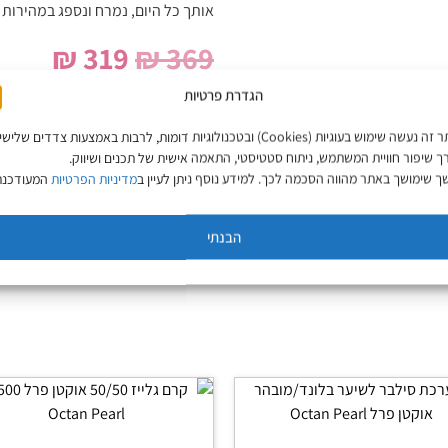
אותך כל היום, נמרח ונספג במהירות
₪
319
₪
369
הגדרת פרטיות
הוספה לסל
באתר זה נעשה שימוש בעוגיות (Cookies) ובטכנולוגיות דומות, לרבות באמצעות צדדים שליש
ך שיפור חוויית המשתמש, ניתוח סטטיסטי, התאמה אישית של תכנים ושיווק.
 שימושך באתר מהווה הסכמה לכך. למידע נוסף ניתן לעיין ב
מדיניות הפרטיות
המעודכנת
קטגוריות
מארזים במבצע
,
tan Pearl
הבנתי
מארזים לשיער במבצעים חמים
,
מבצע