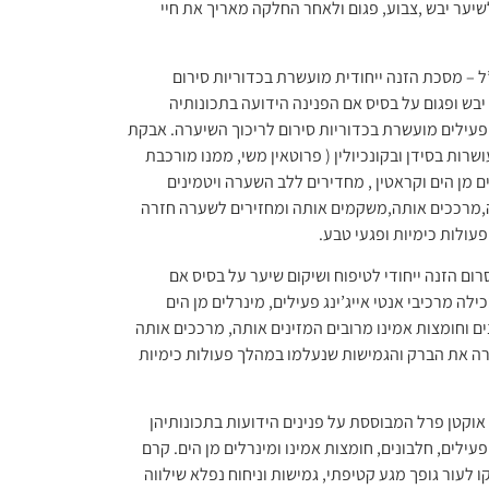
שיער יבש ,צבוע, פגום ולאחר החלקה מאריך את חיי
פנינים וקראטין 80/20 500 מ”ל – מסכת הזנה ייחודית מועשרת בכדוריות סירום
קום שיער יבש ופגום על בסיס אם הפנינה הידועה בתכונותיה
 פעילים מועשרת בכדוריות סירום לריכוך השיערה. אבקת
שרות בסידן ובקונכיולין ( פרוטאין משי, ממנו מורכבת
 מן הים וקראטין , מחדירים ללב השערה ויטמינים
תה,מרככים אותה,משקמים אותה ומחזירים לשערה חזרה
ולות כימיות ופגעי טבע.
וקטן 80/20 125 מ”ל – סרום הזנה ייחודי לטיפוח ושיקום שיער על בסיס אם
לה מרכיבי אנטי אייג’ינג פעילים, מינרלים מן הים
ים וחומצות אמינו מרובים המזינים אותה, מרככים אותה
ה את הברק והגמישות שנעלמו במהלך פעולות כימיות
 מסדרת אוקטן פרל המבוססת על פנינים הידועות בתכונותיהן
פעילים, חלבונים, חומצות אמינו ומינרלים מן הים. קרם
ו לעור גופך מגע קטיפתי, גמישות וניחוח נפלא שילווה