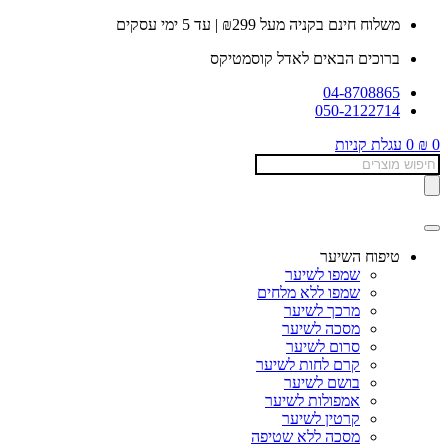
דלג
משלוח חינם בקניה מעל ₪299 | עד 5 ימי עסקים
לתוכן
ברוכים הבאים לאדל קוסמטיקס
04-8708865
050-2122714
0
₪
0
עגלת קניות
Products
search
טיפוח השיער
שמפו לשיער
שמפו ללא מלחים
מרכך לשיער
מסכה לשיער
סרום לשיער
קרם לחות לשיער
בושם לשיער
אמפולות לשיער
קרטין לשיער
מסכה ללא שטיפה