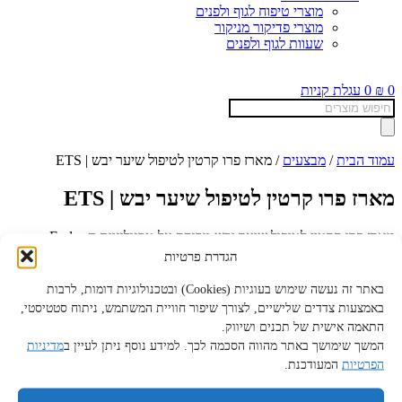
מוצרי טיפוח לגוף ולפנים
מוצרי פדיקור מניקור
שעוות לגוף ולפנים
0
₪
0
עגלת קניות
Products
search
עמוד הבית
/
מבצעים
/ מארז פרו קרטין לטיפול שיער יבש | ETS
מארז פרו קרטין לטיפול שיער יבש | ETS
מארז פרו קרטין לטיפול שיער יבש מבוסס על טכנולוגיית ה- Endo
Therapy System טיפול בהחדרה עמוקה
הגדרת פרטיות
מועשר בקרטין, שמן ארגן ווטמין E
באתר זה נעשה שימוש בעוגיות (Cookies) ובטכנולוגיות דומות, לרבות
באמצעות צדדים שלישיים, לצורך שיפור חוויית המשתמש, ניתוח סטטיסטי,
מעניק שיקום אינטנסיבי לשיער רך, ומלא ברק.
התאמה אישית של תכנים ושיווק.
הערכה מכילה :
המשך שימושך באתר מהווה הסכמה לכך. למידע נוסף ניתן לעיין ב
מדיניות
הפרטיות
המעודכנת.
● שמפו 500 מ"ל