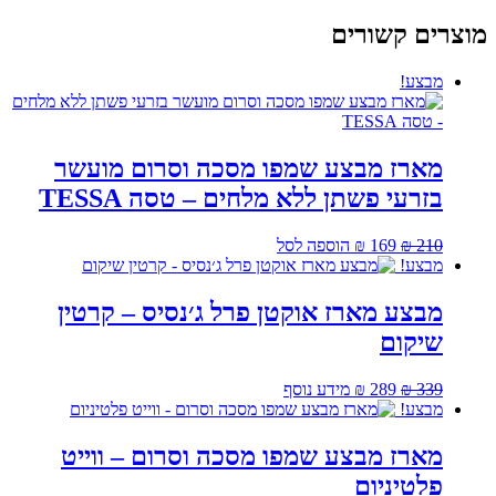
מוצרים קשורים
מבצע!
מארז מבצע שמפו מסכה וסרום מועשר
בזרעי פשתן ללא מלחים – טסה TESSA
המחיר
המחיר
210
₪
169
₪
הוספה לסל
המקורי
הנוכחי
מבצע!
היה:
הוא:
₪ 169.
₪ 210.
מבצע מארז אוקטן פרל ג׳נסיס – קרטין
שיקום
המחיר
המחיר
339
₪
289
₪
מידע נוסף
המקורי
הנוכחי
מבצע!
היה:
הוא:
₪ 289.
₪ 339.
מארז מבצע שמפו מסכה וסרום – ווייט
פלטיניום