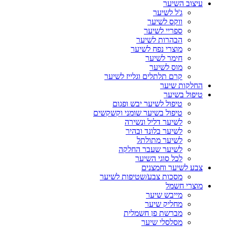
עיצוב השיער
ג'ל לשיער
ווקס לשיער
ספריי לשיער
הבהרות לשיער
מוצרי נפח לשיער
חימר לשיער
מוס לשיער
קרם תלתלים וגלייז לשיער
החלקות שיער
טיפול בשיער
טיפול לשיער יבש ופגום
טיפול בשיער שומני וקשקשים
לשיער דליל ונשירה
לשיער בלונד ובהיר
לשיער מתולתל
לשיער שעבר החלקה
לכל סוגי השיער
צבע לשיער וחמצנים
מסכות צבע/שטיפות לשיער
מוצרי חשמל
מייבש שיער
מחליק שיער
מברשת פן חשמלית
מסלסלי שיער