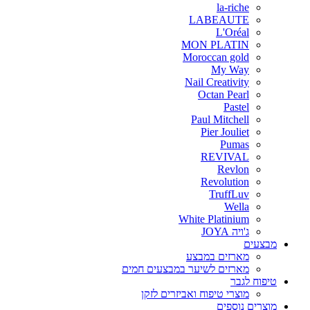
la-riche
LABEAUTE
L'Oréal
MON PLATIN
Moroccan gold
My Way
Nail Creativity
Octan Pearl
Pastel
Paul Mitchell
Pier Jouliet
Pumas
REVIVAL
Revlon
Revolution
TruffLuv
Wella
White Platinium
ג'ויה JOYA
מבצעים
מארזים במבצע
מארזים לשיער במבצעים חמים
טיפוח לגבר
מוצרי טיפוח ואביזרים לזקן
מוצרים נוספים