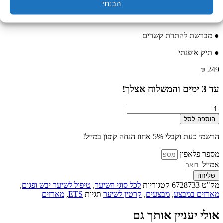
● מסכה 500 מ"ל
הבנתי
● סרום 100 מ"ל
● מברשת להתרת קשרים
● תיק אופנתי
₪
249
עד
3
ימים והמשלוח אצלך!
כמות
של
הוספה לסל
מארז
פרו
הרשמי כעת וקבלי 5% אחוז הנחה קופון במייל!
קרטין
לטיפול
מספר פלאפון
שיער
אמייל
יבש
שליחה
|
מק"ט
6728733
קטגוריות
לכל סוגי השיער
,
טיפול לשיער יבש ופגום
,
ETS
מארזים במבצע
,
מבצעים
,
קרטין לשיער
תגיות
ETS
,
מארזים
אולי יעניין אותך גם