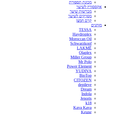
מכונת תספורת
אקססוריז לשיער
מברשות שיער
מסרקים לשיער
קרם חמצן
מותגים
TESSA
Haydroplex
Moroccan Oil
Schwarzkopf
LAKMĒ
Olaplex
Miller Group
Mr Polo
Power Element
YUDIVA
BioTop
CITOZEN
depileve
Dream
Indola
Jenoris
k18
Kava Kava
Keune