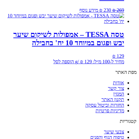
המחיר
המחיר
269
₪
230
₪
מידע נוסף
המקורי
הנוכחי
היה:
הוא:
₪ 230.
₪ 269.
טסה TESSA – אמפולות לשיקום שיער
יבש ופגום במיוחד 10 יח' בחבילה
₪
129
מחיר ל-100 מ״ל:
129
₪
/
g
הוספה לסל
מפת האתר
אודות
צור קשר
המגזין
תקנון האתר
החזרות וביטול עסקה
מדיניות פרטיות
קטגוריות
צבעי שיער
טיפוח הגוף והפנים