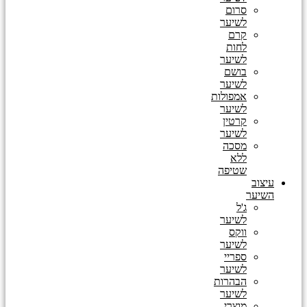
סרום
לשיער
קרם
לחות
לשיער
בושם
לשיער
אמפולות
לשיער
קרטין
לשיער
מסכה
ללא
שטיפה
עיצוב
השיער
ג'ל
לשיער
ווקס
לשיער
ספריי
לשיער
הבהרות
לשיער
מוצרי