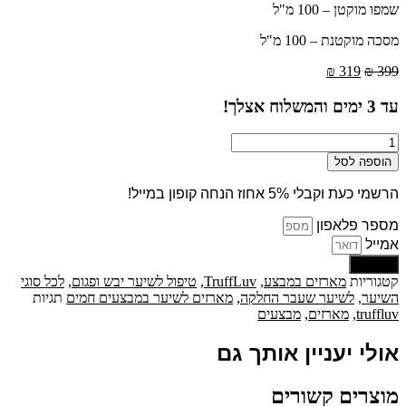
שמפו מוקטן – 100 מ"ל
מסכה מוקטנת – 100 מ"ל
המחיר
המחיר
₪
319
₪
399
המקורי
הנוכחי
היה:
הוא:
עד
3
ימים והמשלוח אצלך!
₪ 319.
₪ 399.
כמות
של
הוספה לסל
מארז
/
הרשמי כעת וקבלי 5% אחוז הנחה קופון במייל!
ערכת
ארגן
מספר פלאפון
TruffLuv
אמייל
ללא
שליחה
מלחים
קטגוריות
מארזים במבצע
,
TruffLuv
,
טיפול לשיער יבש ופגום
,
לכל סוגי
-
השיער
,
לשיער שעבר החלקה
,
מארזים לשיער במבצעים חמים
תגיות
5
truffluv
,
מארזים
,
מבצעים
יחידות
אולי יעניין אותך גם
מוצרים קשורים