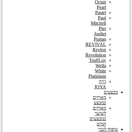
Octan
Pearl
Pastel
Paul
Mitchell
Pier
Jouliet
Pumas
REVIVAL
Revlon
Revolution
TruffLuv
Wella
White
Platinium
ג'ויה
JOYA
מבצעים
מארזים
במבצע
מארזים
לשיער
במבצעים
חמים
טיפוח לגבר