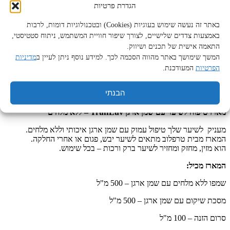
הגדרת פרטיות
באתר זה נעשה שימוש בעוגיות (Cookies) ובטכנולוגיות דומות, לרבות
באמצעות צדדים שלישיים, לצורך שיפור חוויית המשתמש, ניתוח סטטיסטי,
עמוד הבית
/
מותגים
/
TruffLuv
/ מארז / ערכת ארגן TruffLuv ללא
התאמה אישית של תכנים ושיווק.
מלחים – 5 יחידות
המשך שימושך באתר מהווה הסכמה לכך. למידע נוסף ניתן לעיין ב
מדיניות
הפרטיות
המעודכנת.
מארז / ערכת ארגן TruffLuv ללא מלחים
– 5 יחידות
הבנתי
מארז טיפוח לשיער עם שמן ארגן TruffLuv – ללא מלחים
מעניק לשיער שלך טיפול עמוק עם שמן ארגן איכותי וללא מלחים.
המארז מבית טרפלוב מתאים לשיער יבש, פגום או אחרי החלקה.
הוא מזין, מחזק ומחזיר לשיער ברק ורכות – בכל שימוש.
המארז מכיל:
שמפו ללא מלחים עם שמן ארגן – 500 מ"ל
מסכת שיקום עם שמן ארגן – 500 מ"ל
סרום הזנה – 100 מ"ל