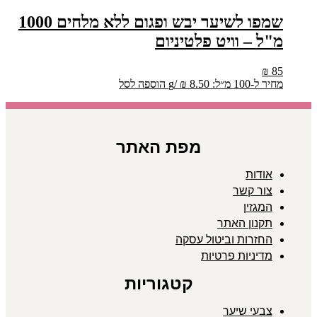
שמפו לשיער יבש ופגום ללא מלחים 1000
מ"ל – וויט פלטיניום
₪
85
מחיר ל-100 מ״ל:
8.50
₪
/
g
הוספה לסל
מפת האתר
אודות
צור קשר
המגזין
תקנון האתר
החזרות וביטול עסקה
מדיניות פרטיות
קטגוריות
צבעי שיער