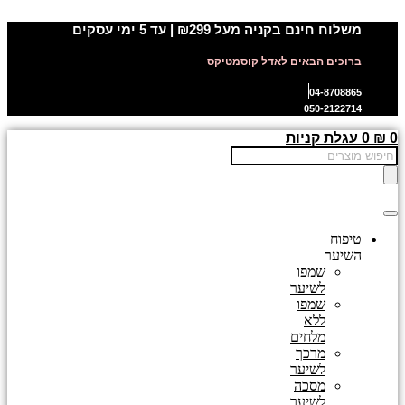
דלג
משלוח חינם בקניה מעל ₪299 | עד 5 ימי עסקים
לתוכן
ברוכים הבאים לאדל קוסמטיקס
04-8708865
050-2122714
0
₪
0
עגלת קניות
Products
search
טיפוח
השיער
שמפו
לשיער
שמפו
ללא
מלחים
מרכך
לשיער
מסכה
לשיער