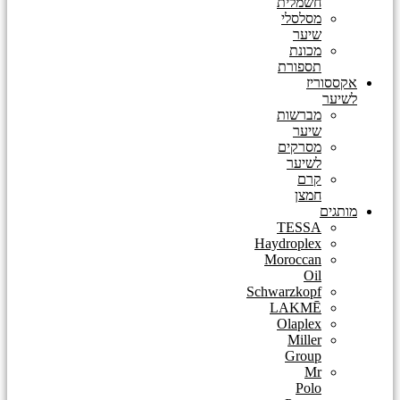
חשמלית
מסלסלי
שיער
מכונת
תספורת
אקססוריז
לשיער
מברשות
שיער
מסרקים
לשיער
קרם
חמצן
מותגים
TESSA
Haydroplex
Moroccan
Oil
Schwarzkopf
LAKMĒ
Olaplex
Miller
Group
Mr
Polo