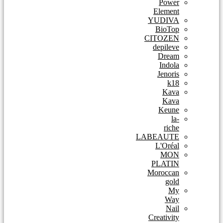
Power
Element
YUDIVA
BioTop
CITOZEN
depileve
Dream
Indola
Jenoris
k18
Kava
Kava
Keune
la-
riche
LABEAUTE
L'Oréal
MON
PLATIN
Moroccan
gold
My
Way
Nail
Creativity