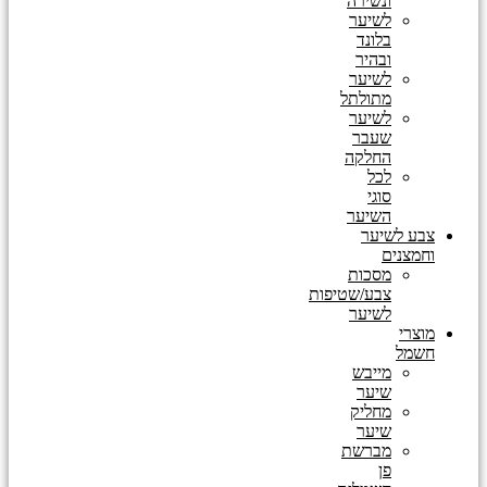
ונשירה
לשיער
בלונד
ובהיר
לשיער
מתולתל
לשיער
שעבר
החלקה
לכל
סוגי
השיער
צבע לשיער
וחמצנים
מסכות
צבע/שטיפות
לשיער
מוצרי
חשמל
מייבש
שיער
מחליק
שיער
מברשת
פן