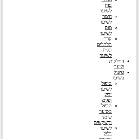
נפח
לשיער
חימר
לשיער
מוס
לשיער
קרם
תלתלים
וגלייז
לשיער
החלקות
שיער
טיפול
בשיער
טיפול
לשיער
יבש
ופגום
טיפול
בשיער
שומני
וקשקשים
לשיער
דליל