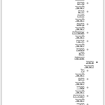
סרום
לשיער
קרם
לחות
לשיער
בושם
לשיער
אמפולות
לשיער
קרטין
לשיער
מסכה
ללא
שטיפה
עיצוב
השיער
ג'ל
לשיער
ווקס
לשיער
ספריי
לשיער
הבהרות
לשיער
מוצרי