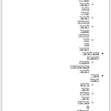
לשיער
בלונד
ובהיר
לשיער
מתולתל
לשיער
שעבר
החלקה
לכל
סוגי
השיער
צבע לשיער
וחמצנים
מסכות
צבע/שטיפות
לשיער
מוצרי
חשמל
מייבש
שיער
מחליק
שיער
מברשת
פן