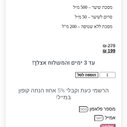
מסכת שיער – 500 מ״ל
סרום לשיער – 50 מ״ל
מסכת ללא שטיפה – 200 מ"ל
₪
279
המחיר
₪
199
המחיר
המקורי
היה:
הנוכחי
עד
ימים והמשלוח אצלך!
3
₪ 279.
הוא:
₪ 199.
כמות
הוספה לסל
של
מארז/ערכה
HAYDROPLEX
הרשמי כעת וקבלי 5% אחוז הנחה קופון
The
במייל!
Black
Line
מספר פלאפון
–
סדרת
אמייל
טיפוח
מקצועית
שליחה