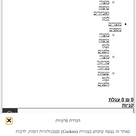
מוצרי
טיפוח
ואביזרים
לזקן
מוצרים
נוספים
מוצרי
טיפוח
לגוף
ולפנים
מוצרי
פדיקור
מניקור
שעוות
לגוף
ולפנים
0
₪
0
עגלת
קניות
Products
search
הגדרת פרטיות
מבצע!
באתר זה נעשה שימוש בעוגיות (Cookies) ובטכנולוגיות דומות, לרבות