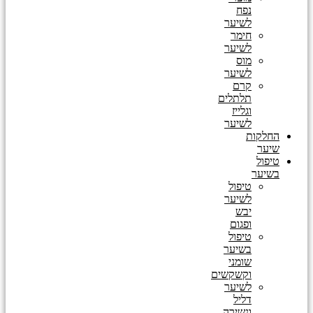
נפח
לשיער
חימר
לשיער
מוס
לשיער
קרם
תלתלים
וגלייז
לשיער
החלקות
שיער
טיפול
בשיער
טיפול
לשיער
יבש
ופגום
טיפול
בשיער
שומני
וקשקשים
לשיער
דליל
ונשירה