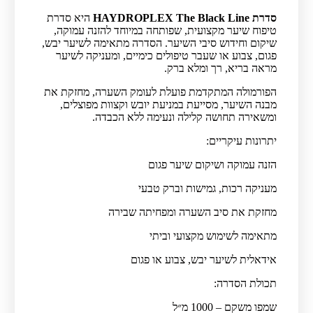
סדרת HAYDROPLEX The Black Line
היא סדרת
טיפוח שיער מקצועית, שפותחה במיוחד להזנה עמוקה,
שיקום וחידוש סיבי השיער. הסדרה מתאימה לשיער יבש,
פגום, צבוע או שעבר טיפולים כימיים, ומעניקה לשיער
מראה בריא, רך ומלא ברק.
הפורמולה המתקדמת פועלת לעומק השערה, מחזקת את
מבנה השיער, מסייעת במניעת יובש וקצוות מפוצלים,
ומשאירה תחושה קלילה ונעימה ללא הכבדה.
יתרונות עיקריים:
הזנה עמוקה ושיקום שיער פגום
מעניקה רכות, גמישות וברק טבעי
מחזקת את סיב השערה ומפחיתה שבירה
מתאימה לשימוש מקצועי וביתי
אידאלית לשיער יבש, צבוע או פגום
תכולת הסדרה:
שמפו משקם – 1000 מ״ל