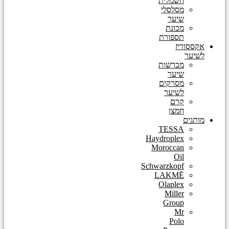
חשמלית
מסלסלי
שיער
מכונת
תספורת
אקססוריז
לשיער
מברשות
שיער
מסרקים
לשיער
קרם
חמצן
מותגים
TESSA
Haydroplex
Moroccan
Oil
Schwarzkopf
LAKMĒ
Olaplex
Miller
Group
Mr
Polo