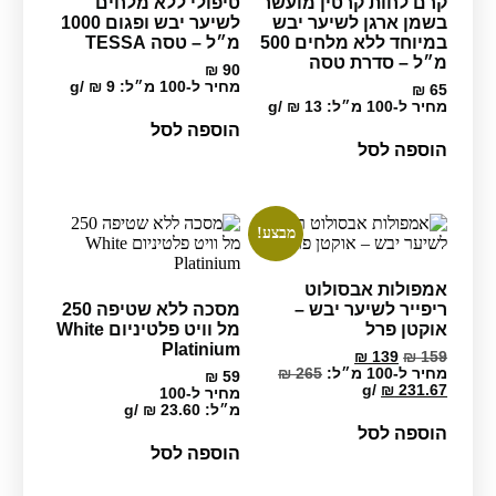
קרם לחות קרטין מועשר
טיפולי ללא מלחים
בשמן ארגן לשיער יבש
לשיער יבש ופגום 1000
במיוחד ללא מלחים 500
מ״ל – טסה TESSA
מ״ל – סדרת טסה
₪
90
מחיר ל-100 מ״ל:
9
₪
/
g
₪
65
מחיר ל-100 מ״ל:
13
₪
/
g
הוספה לסל
הוספה לסל
מבצע!
אמפולות אבסולוט
ריפייר לשיער יבש –
מסכה ללא שטיפה 250
אוקטן פרל
מל וויט פלטיניום White
Platinium
המחיר
המחיר
₪
139
₪
159
המקורי
הנוכחי
מחיר ל-100 מ״ל:
265
₪
₪
59
היה:
הוא:
g
/
₪
231.67
מחיר ל-100
₪ 139.
₪ 159.
מ״ל:
23.60
₪
/
g
הוספה לסל
הוספה לסל