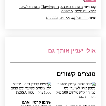
לשיקום
קטגוריות
מארזים במבצע
,
Haydroplex
,
מארזים לשיער
והזנת
במבצעים חמים
,
מבצעים
השיער
-
תגיות
הידרופלקס
,
מארזים
,
מבצעים
הידרופלקס
אולי יעניין אותך גם
מוצרים קשורים
שמפו קרטין וארגן