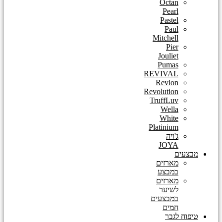
Octan
Pearl
Pastel
Paul
Mitchell
Pier
Jouliet
Pumas
REVIVAL
Revlon
Revolution
TruffLuv
Wella
White
Platinium
ג'ויה
JOYA
מבצעים
מארזים
במבצע
מארזים
לשיער
במבצעים
חמים
טיפוח לגבר