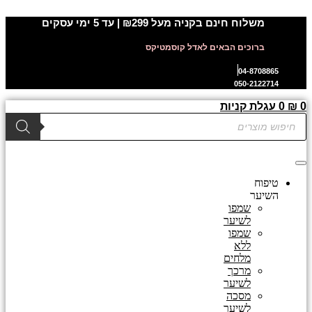
דלג
משלוח חינם בקניה מעל ₪299 | עד 5 ימי עסקים
לתוכן
ברוכים הבאים לאדל קוסמטיקס
04-8708865
050-2122714
0
₪
0
עגלת קניות
Products
search
טיפוח
השיער
שמפו
לשיער
שמפו
ללא
מלחים
מרכך
לשיער
מסכה
לשיער