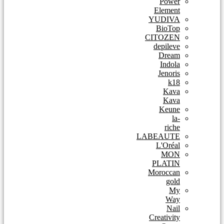
Power
Element
YUDIVA
BioTop
CITOZEN
depileve
Dream
Indola
Jenoris
k18
Kava
Kava
Keune
la-
riche
LABEAUTE
L'Oréal
MON
PLATIN
Moroccan
gold
My
Way
Nail
Creativity