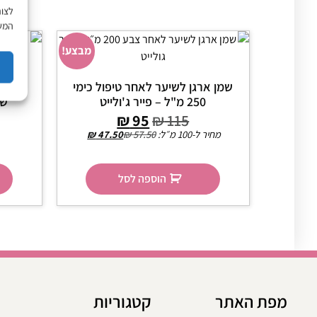
לצור
המשך
מבצע!
שמן ארגן לשיער לאחר טיפול כימי
שמפו 
250 מ"ל – פייר ג'ולייט
שמן 500 מ
₪
95
₪
115
מחיר ל-100 מ״ל:
57.50
₪
47.50
₪
הוספה לסל
מפת האתר
קטגוריות