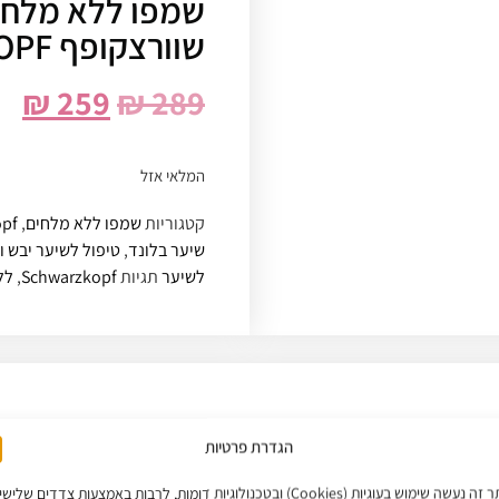
שוורצקופף SCHWARZKOPF
₪
259
₪
289
המלאי אזל
קטגוריות
שמפו ללא מלחים
,
zkopf
שיער בלונד
,
טיפול לשיער יבש ו
לשיער
תגיות
Schwarzkopf
,
לל
הגדרת פרטיות
באתר זה נעשה שימוש בעוגיות (Cookies) ובטכנולוגיות דומות, לרבות באמצעות צדדים שליש