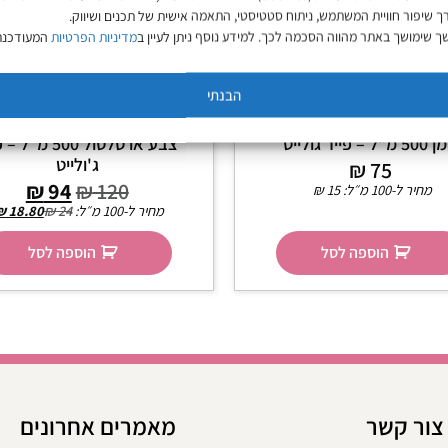
ך שיפור חוויית המשתמש, ניתוח סטטיסטי, התאמה אישית של תכנים ושיווק.
 שימושך באתר מהווה הסכמה לכך. למידע נוסף ניתן לעיין ב
מדיניות הפרטיות
המעודכנת
הבנתי
נגד קשקשים לשיער רגיל עד
מסכה ללא מלחים לאחר הח
"ל – פייר גולייט
צבע או סלסול 500 מ"
ג'ולייט
₪
75
₪
94
₪
120
מחיר ל-100 מ״ל:
15
₪
מחיר ל-100 מ״ל:
24
₪
18.80
₪
הוספה לסל
הוספה לסל
צור קשר
מאמרים אחרונים