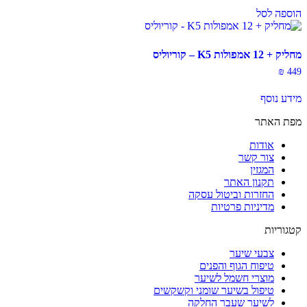
היה:
הוא:
הוספה לסל
₪ 199.
₪ 219.
מחליק + 12 אמפולות K5 – קוריוליס
₪
449
מידע נוסף
מפת האתר
אודות
צור קשר
המגזין
תקנון האתר
החזרות וביטול עסקה
מדיניות פרטיות
קטגוריות
צבעי שיער
טיפוח הגוף והפנים
מוצרי חשמל לשיער
טיפול בשיער שומני וקשקשים
לשיער שעבר החלקה