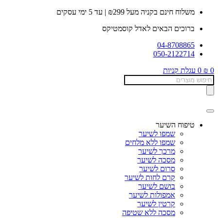
דלג
משלוח חינם בקניה מעל ₪299 | עד 5 ימי עסקים
לתוכן
ברוכים הבאים לאדל קוסמטיקס
04-8708865
050-2122714
0
₪
0
עגלת קניות
Products
search
טיפוח השיער
שמפו לשיער
שמפו ללא מלחים
מרכך לשיער
מסכה לשיער
סרום לשיער
קרם לחות לשיער
בושם לשיער
אמפולות לשיער
קרטין לשיער
מסכה ללא שטיפה