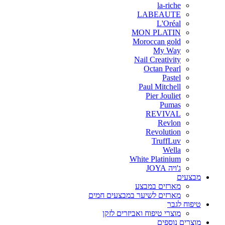
la-riche
LABEAUTE
L'Oréal
MON PLATIN
Moroccan gold
My Way
Nail Creativity
Octan Pearl
Pastel
Paul Mitchell
Pier Jouliet
Pumas
REVIVAL
Revlon
Revolution
TruffLuv
Wella
White Platinium
ג'ויה JOYA
מבצעים
מארזים במבצע
מארזים לשיער במבצעים חמים
טיפוח לגבר
מוצרי טיפוח ואביזרים לזקן
מוצרים נוספים