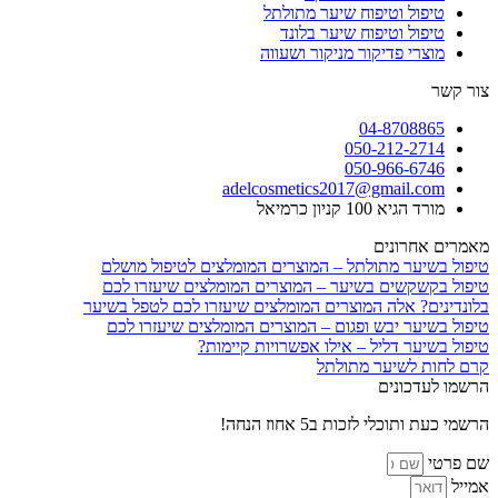
טיפול וטיפוח שיער מתולתל
טיפול וטיפוח שיער בלונד
מוצרי פדיקור מניקור ושעווה
צור קשר
04-8708865
050-212-2714
050-966-6746
adelcosmetics2017@gmail.com
מורד הגיא 100 קניון כרמיאל
מאמרים אחרונים
טיפול בשיער מתולתל – המוצרים המומלצים לטיפול מושלם
טיפול בקשקשים בשיער – המוצרים המומלצים שיעזרו לכם
בלונדינים? אלה המוצרים המומלצים שיעזרו לכם לטפל בשיער
טיפול בשיער יבש ופגום – המוצרים המומלצים שיעזרו לכם
טיפול בשיער דליל – אילו אפשרויות קיימות?
קרם לחות לשיער מתולתל
הרשמו לעדכונים
הרשמי כעת ותוכלי לזכות ב5 אחוז הנחה!
שם פרטי
אמייל