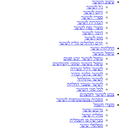
עיצוב השיער
ג'ל לשיער
ווקס לשיער
ספריי לשיער
הבהרות לשיער
מוצרי נפח לשיער
חימר לשיער
מוס לשיער
קרם תלתלים וגלייז לשיער
החלקות שיער
טיפול בשיער
טיפול לשיער יבש ופגום
טיפול בשיער שומני וקשקשים
לשיער דליל ונשירה
לשיער בלונד ובהיר
לשיער מתולתל
לשיער שעבר החלקה
לכל סוגי השיער
צבע לשיער וחמצנים
מסכות צבע/שטיפות לשיער
מוצרי חשמל
מייבש שיער
מחליק שיער
מברשת פן חשמלית
מסלסלי שיער