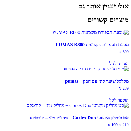
אולי יעניין אותך גם
מוצרים קשורים
מכונת תספורת מקצועית PUMAS R800
₪
399
הוספה לסל
מסלסל שיער קוני עם חבק – pumas
₪
289
הוספה לסל
סט מחליק מקצועי Cortex Duo + מחליק מיני – קורטקס
המחיר
המחיר
₪
199
₪
219
המקורי
הנוכחי