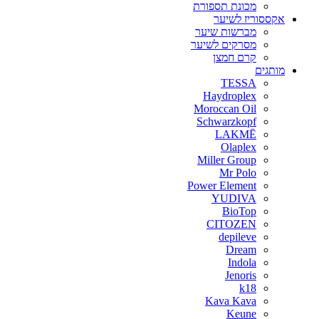
מכונת תספורת
אקססוריז לשיער
מברשות שיער
מסרקים לשיער
קרם חמצן
מותגים
TESSA
Haydroplex
Moroccan Oil
Schwarzkopf
LAKMĒ
Olaplex
Miller Group
Mr Polo
Power Element
YUDIVA
BioTop
CITOZEN
depileve
Dream
Indola
Jenoris
k18
Kava Kava
Keune