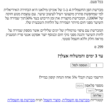
בכל פעם.
מברשת הפן החשמלית 4 ב-1 של אוניקו מילאנו היא הבחירה האידיאלית
למי שמחפשת פתרון מקצועי ויעיל לעיצוב שיער. עם עוצמת מנוע חזקה
של 1200W, המברשת מקצרת את זמן הייבוש בעד 50%תוך שמירה על
השיער מפני חום מיותר ושמירה על הלחות הטבעית שלו.
המברשת עם ציפוי טרמוליין של יונים שליליים אשר מספק שמירה על
לחות השיער והגנה מפני נזקי חום ובנוסף יוצר אפקט אנטי פריז המעניק
מראה חלק וללא חשמל סטטי.
₪
299
עד
3
ימים והמשלוח אצלך!
כמות
הוספה לסל
של
יוניקו
מברשת
הרשמי כעת וקבלי 5% אחוז הנחה קופון במייל!
פן
מספר פלאפון
חשמלית
לשיער
אמייל
4
שליחה
ב-1
קטגוריות
מברשת פן חשמלית
,
מוצרי חשמל
תגית
מברשת פן חשמלית