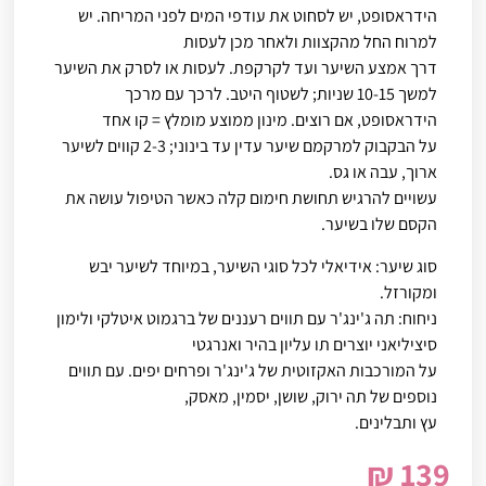
הידראסופט, יש לסחוט את עודפי המים לפני המריחה. יש
למרוח החל מהקצוות ולאחר מכן לעסות
דרך אמצע השיער ועד לקרקפת. לעסות או לסרק את השיער
למשך 10-15 שניות; לשטוף היטב. לרכך עם מרכך
הידראסופט, אם רוצים. מינון ממוצע מומלץ = קו אחד
על הבקבוק למרקמם שיער עדין עד בינוני; 2-3 קווים לשיער
ארוך, עבה או גס.
עשויים להרגיש תחושת חימום קלה כאשר הטיפול עושה את
הקסם שלו בשיער.
סוג שיער: אידיאלי לכל סוגי השיער, במיוחד לשיער יבש
ומקורזל.
ניחוח: תה ג'ינג'ר עם תווים רעננים של ברגמוט איטלקי ולימון
סיציליאני יוצרים תו עליון בהיר ואנרגטי
על המורכבות האקזוטית של ג'ינג'ר ופרחים יפים. עם תווים
נוספים של תה ירוק, שושן, יסמין, מאסק,
עץ ותבלינים.
₪
139