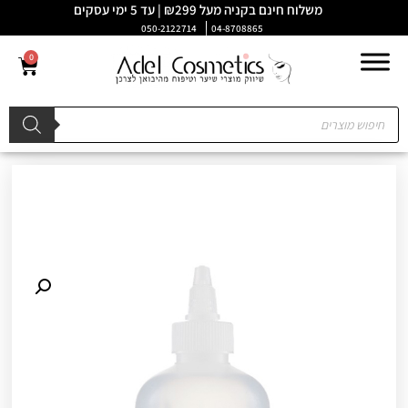
משלוח חינם בקניה מעל ₪299 | עד 5 ימי עסקים
050-2122714
04-8708865
0