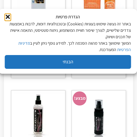
הגדרת פרטיות
באתר זה נעשה שימוש בעוגיות (Cookies) ובטכנולוגיות דומות, לרבות באמצעות
צדדים שלישיים, לצורך שיפור חוויית המשתמש, ניתוח סטטיסטי, התאמה אישית
MyWay שמן היפופויאה
שמפו גולד קרטין ללא
לשיער דק 125 מ״ל –
מלחים 500 מ"ל – פייר
של תכנים ושיווק.
מיי-וואיי
ג'ולייט
המשך שימושך באתר מהווה הסכמה לכך. למידע נוסף ניתן לעיין ב
מדיניות
₪
73
₪
109
הפרטיות
המעודכנת.
מחיר ל-100 מ״ל:
87.20
₪
מחיר ל-100 מ״ל:
14.60
₪
הבנתי
מידע נוסף
הוספה לסל
מבצע!