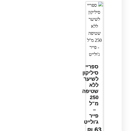
ספריי
סיליקון
לשיער
ללא
שטיפה
250
מ"ל
–
פייר
ג'ולייט
₪
63