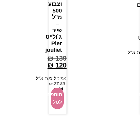
וצבוע
500
מ”ל
–
פייר
ג`ולייט
Pier
jouliet
₪
139
₪
120
מחיר ל-100 מ״ל:
₪
27.80
₪
24
הוספה
לסל