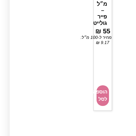
מ״ל
–
פייר
גולייט
₪
55
מחיר ל-100 מ״ל:
₪
9.17
הוספה
לסל