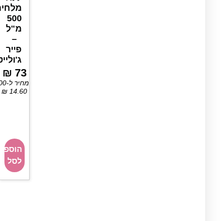
מלחים
500
מ"ל
–
פייר
ג'ולייט
₪
73
מחיר ל-100 מ״ל:
₪
14.60
הוספה
לסל