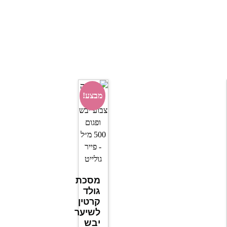
מבצע!
מסכת
גולד
קרטין
לשיער
יבש