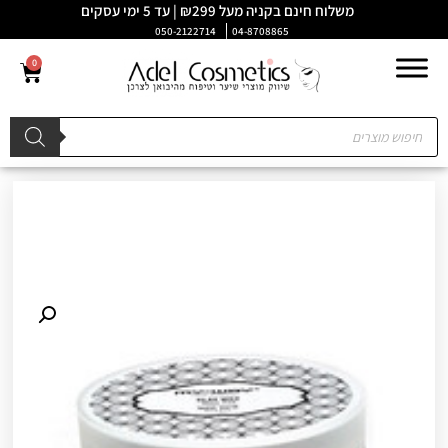
משלוח חינם בקניה מעל ₪299 | עד 5 ימי עסקים
050-2122714
04-8708865
0