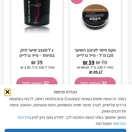
ווקס חימר לעיצוב השיער
ג׳ל מעצב שיער חזק
120 מ״ל – פייר גו׳לייט
במיוחד – פייר גו׳לייט
₪
39
₪
59
₪
70
מחיר ל-100 מ״ל:
58.33
₪
מחיר ל-100 מ״ל:
3.90
₪
₪
49.17
הוספה לסל
הוספה לסל
הגדרת פרטיות
באתר זה נעשה שימוש בעוגיות (Cookies) ובטכנולוגיות דומות, לרבות באמצעות
צדדים שלישיים, לצורך שיפור חוויית המשתמש, ניתוח סטטיסטי, התאמה אישית
של תכנים ושיווק.
המשך שימושך באתר מהווה הסכמה לכך. למידע נוסף ניתן לעיין ב
מדיניות
הפרטיות
המעודכנת.