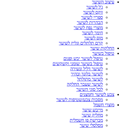
עיצוב השיער
ג'ל לשיער
ווקס לשיער
ספריי לשיער
הבהרות לשיער
מוצרי נפח לשיער
חימר לשיער
מוס לשיער
קרם תלתלים וגלייז לשיער
החלקות שיער
טיפול בשיער
טיפול לשיער יבש ופגום
טיפול בשיער שומני וקשקשים
לשיער דליל ונשירה
לשיער בלונד ובהיר
לשיער מתולתל
לשיער שעבר החלקה
לכל סוגי השיער
צבע לשיער וחמצנים
מסכות צבע/שטיפות לשיער
מוצרי חשמל
מייבש שיער
מחליק שיער
מברשת פן חשמלית
מסלסלי שיער