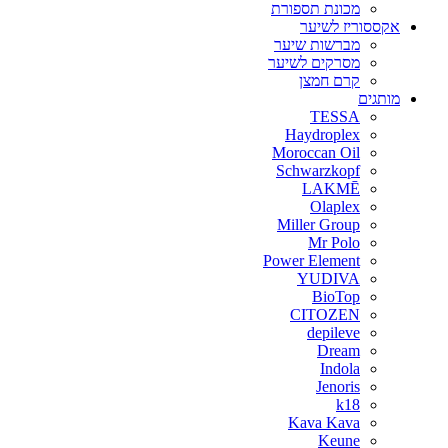
מכונת תספורת
אקססוריז לשיער
מברשות שיער
מסרקים לשיער
קרם חמצן
מותגים
TESSA
Haydroplex
Moroccan Oil
Schwarzkopf
LAKMĒ
Olaplex
Miller Group
Mr Polo
Power Element
YUDIVA
BioTop
CITOZEN
depileve
Dream
Indola
Jenoris
k18
Kava Kava
Keune