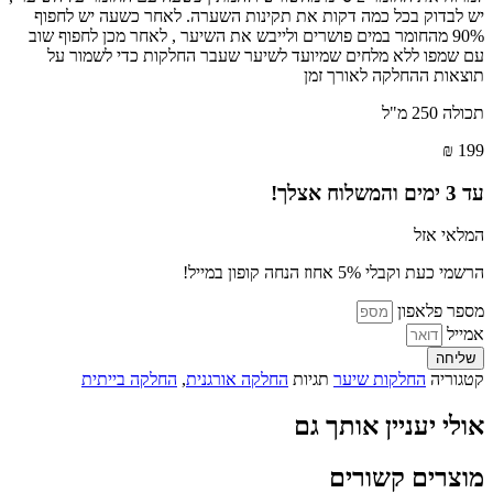
יש לבדוק בכל כמה דקות את תקינות השערה. לאחר כשעה יש לחפוף
90% מהחומר במים פושרים ולייבש את השיער , לאחר מכן לחפוף שוב
עם שמפו ללא מלחים שמיועד לשיער שעבר החלקות כדי לשמור על
תוצאות ההחלקה לאורך זמן
תכולה 250 מ"ל
₪
199
עד
3
ימים והמשלוח אצלך!
המלאי אזל
הרשמי כעת וקבלי 5% אחוז הנחה קופון במייל!
מספר פלאפון
אמייל
שליחה
קטגוריה
החלקות שיער
תגיות
החלקה אורגנית
,
החלקה בייתית
אולי יעניין אותך גם
מוצרים קשורים