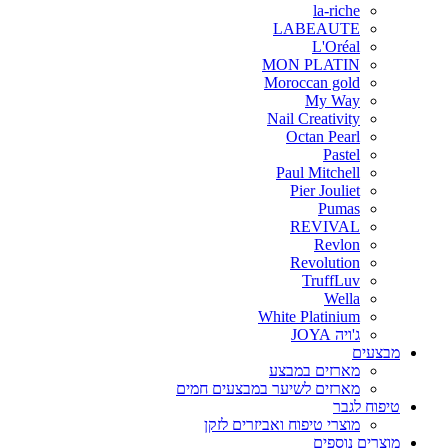
la-riche
LABEAUTE
L'Oréal
MON PLATIN
Moroccan gold
My Way
Nail Creativity
Octan Pearl
Pastel
Paul Mitchell
Pier Jouliet
Pumas
REVIVAL
Revlon
Revolution
TruffLuv
Wella
White Platinium
ג'ויה JOYA
מבצעים
מארזים במבצע
מארזים לשיער במבצעים חמים
טיפוח לגבר
מוצרי טיפוח ואביזרים לזקן
מוצרים נוספים