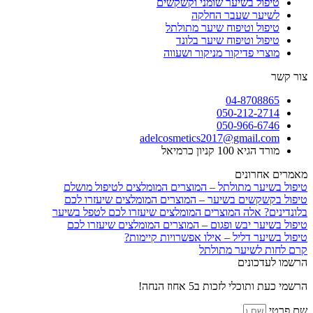
טיפול בשיער שומני וקשקשים
לשיער שעבר החלקה
טיפול וטיפוח שיער מתולתל
טיפול וטיפוח שיער בלונד
מוצרי פדיקור מניקור ושעווה
צור קשר
04-8708865
050-212-2714
050-966-6746
adelcosmetics2017@gmail.com
מורד הגיא 100 קניון כרמיאל
מאמרים אחרונים
טיפול בשיער מתולתל – המוצרים המומלצים לטיפול מושלם
טיפול בקשקשים בשיער – המוצרים המומלצים שיעזרו לכם
בלונדינים? אלה המוצרים המומלצים שיעזרו לכם לטפל בשיער
טיפול בשיער יבש ופגום – המוצרים המומלצים שיעזרו לכם
טיפול בשיער דליל – אילו אפשרויות קיימות?
קרם לחות לשיער מתולתל
הרשמו לעדכונים
הרשמי כעת ותוכלי לזכות ב5 אחוז הנחה!
שם פרטי