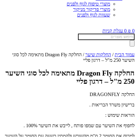
מוצרי טיפוח לגוף ולפנים
מוצרי פדיקור מניקור
שעוות לגוף ולפנים
0
₪
0
עגלת קניות
Products
search
עמוד הבית
/
החלקות שיער
/ החלקה Dragon Fly מתאימה לכל סוגי
השיער 250 מ"ל – דרגון פליי
החלקה Dragon Fly מתאימה לכל סוגי השיער
250 מ"ל – דרגון פליי
החלקה DRAGONFLY
ברישיון משרד הבריאות .
הוראות שימוש :
לחפוף את השיער עם שמפו פותח , לייבש את השיער 100% .
למרוח את החומר 2 ס"מ מהשורש ולהמתין כשעה עם החומר על השיער ,