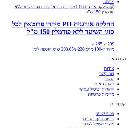
מבצע!
החלקה אורגנית PH מיקרו פרוטאין לכל
סוגי השיער ללא פורמלין 150 מ"ל
המחיר
המחיר
₪
265
₪
299
המקורי
הנוכחי
מחיר ל-100 מ״ל:
230
₪
203.85
₪
/
g
הוספה לסל
היה:
הוא:
מפת האתר
₪ 265.
₪ 299.
אודות
צור קשר
המגזין
תקנון האתר
החזרות וביטול עסקה
מדיניות פרטיות
קטגוריות
צבעי שיער
טיפוח הגוף והפנים
מוצרי חשמל לשיער