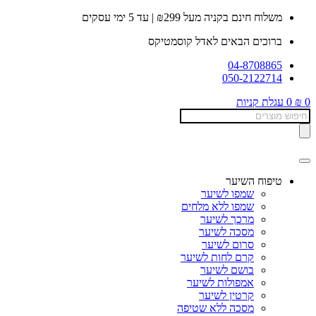
דלג
משלוח חינם בקניה מעל ₪299 | עד 5 ימי עסקים
לתוכן
ברוכים הבאים לאדל קוסמטיקס
04-8708865
050-2122714
0
₪
0
עגלת קניות
Products
search
טיפוח השיער
שמפו לשיער
שמפו ללא מלחים
מרכך לשיער
מסכה לשיער
סרום לשיער
קרם לחות לשיער
בושם לשיער
אמפולות לשיער
קרטין לשיער
מסכה ללא שטיפה