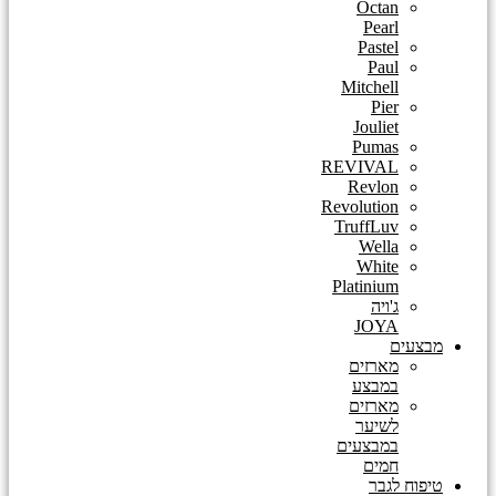
Octan
Pearl
Pastel
Paul
Mitchell
Pier
Jouliet
Pumas
REVIVAL
Revlon
Revolution
TruffLuv
Wella
White
Platinium
ג'ויה
JOYA
מבצעים
מארזים
במבצע
מארזים
לשיער
במבצעים
חמים
טיפוח לגבר