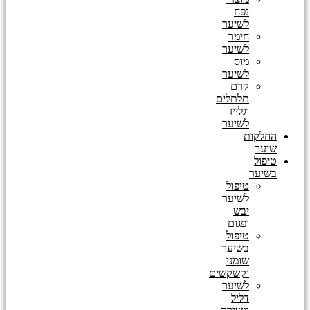
נפח
לשיער
חימר
לשיער
מוס
לשיער
קרם
תלתלים
וגלייז
לשיער
החלקות
שיער
טיפול
בשיער
טיפול
לשיער
יבש
ופגום
טיפול
בשיער
שומני
וקשקשים
לשיער
דליל