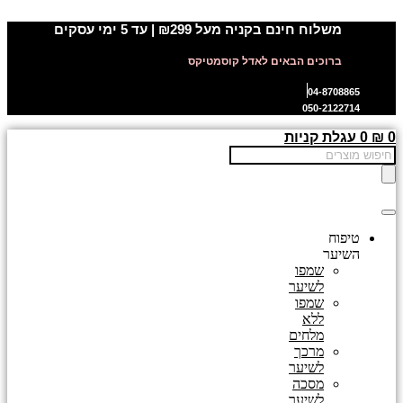
דלג
משלוח חינם בקניה מעל ₪299 | עד 5 ימי עסקים
לתוכן
ברוכים הבאים לאדל קוסמטיקס
04-8708865
050-2122714
0
₪
0
עגלת קניות
Products
search
טיפוח
השיער
שמפו
לשיער
שמפו
ללא
מלחים
מרכך
לשיער
מסכה
לשיער