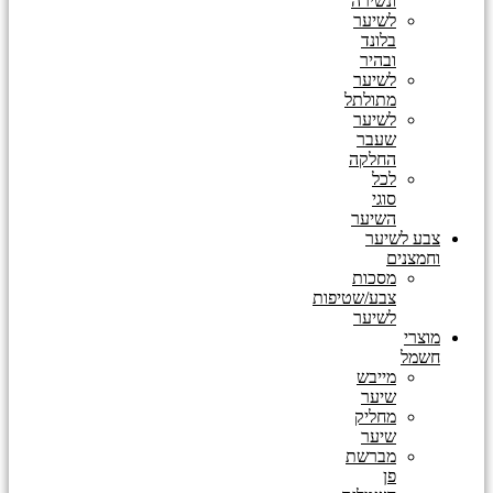
ונשירה
לשיער
בלונד
ובהיר
לשיער
מתולתל
לשיער
שעבר
החלקה
לכל
סוגי
השיער
צבע לשיער
וחמצנים
מסכות
צבע/שטיפות
לשיער
מוצרי
חשמל
מייבש
שיער
מחליק
שיער
מברשת
פן