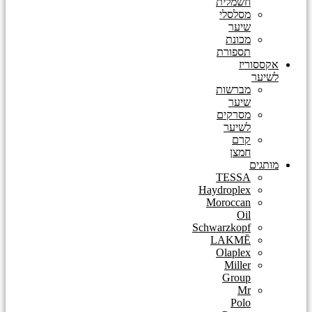
חשמלית
מסלסלי
שיער
מכונת
תספורת
אקססוריז
לשיער
מברשות
שיער
מסרקים
לשיער
קרם
חמצן
מותגים
TESSA
Haydroplex
Moroccan
Oil
Schwarzkopf
LAKMĒ
Olaplex
Miller
Group
Mr
Polo