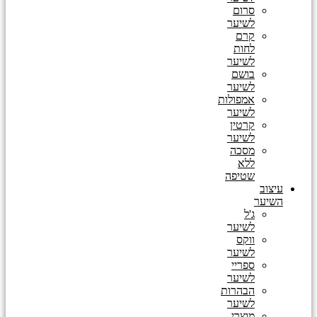
סרום
לשיער
קרם
לחות
לשיער
בושם
לשיער
אמפולות
לשיער
קרטין
לשיער
מסכה
ללא
שטיפה
עיצוב
השיער
ג'ל
לשיער
ווקס
לשיער
ספריי
לשיער
הבהרות
לשיער
מוצרי