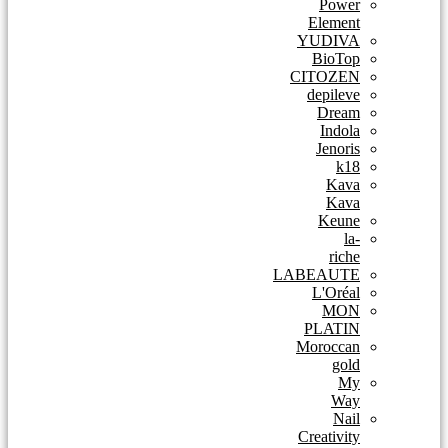
Power
Element
YUDIVA
BioTop
CITOZEN
depileve
Dream
Indola
Jenoris
k18
Kava
Kava
Keune
la-
riche
LABEAUTE
L'Oréal
MON
PLATIN
Moroccan
gold
My
Way
Nail
Creativity