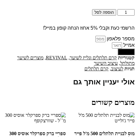
כמות
הוספה לסל
של
גלייז
לעיצוב
הרשמי כעת וקבלי 5% אחוז הנחה קופון במייל!
תלתלים
מספר פלאפון
סקסי
הייר
אמייל
-
שליחה
REVIVAL
קטגוריות
קרם תלתלים וגלייז לשיער
,
REVIVAL
,
מוצרים לשיער
מתולתל
,
עיצוב השיער
תגיות
לעיצוב
,
קרם תלתלים
אולי יעניין אותך גם
מוצרים קשורים
מוס לבניית תלתלים 500 מ'ל פייר
ספריי ברק ספרקלר אוסיס 300