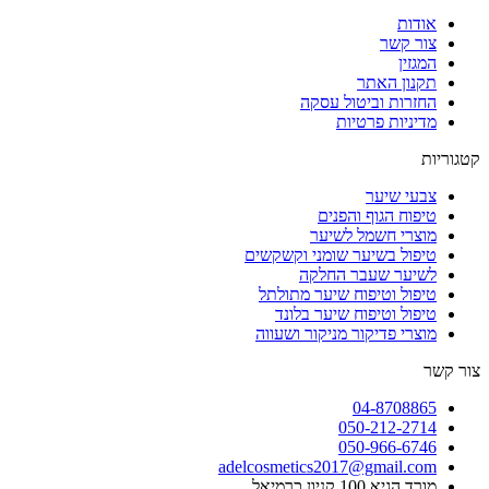
אודות
צור קשר
המגזין
תקנון האתר
החזרות וביטול עסקה
מדיניות פרטיות
קטגוריות
צבעי שיער
טיפוח הגוף והפנים
מוצרי חשמל לשיער
טיפול בשיער שומני וקשקשים
לשיער שעבר החלקה
טיפול וטיפוח שיער מתולתל
טיפול וטיפוח שיער בלונד
מוצרי פדיקור מניקור ושעווה
צור קשר
04-8708865
050-212-2714
050-966-6746
adelcosmetics2017@gmail.com
מורד הגיא 100 קניון כרמיאל