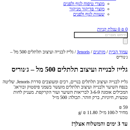
מוצרי טיפוח לגוף ולפנים
מוצרי פדיקור מניקור
שעוות לגוף ולפנים
0
₪
0
עגלת קניות
Products
search
עמוד הבית
/
מותגים
/
Jenoris
/ גלייז לבנייה ועיצוב תלתלים 500 מל –
ג׳נוריס
גלייז לבנייה ועיצוב תלתלים 500 מל – ג׳נוריס
גלייז לבנייה ועיצוב תלתלים בנויים, רכים ומעוצבים סדרת Jenoris. שליטה
בנפח השיער ולבנייה ועיצוב תלתלים מועשר בשמני פיסטוק ובוראג'
המכילים אומגה 3-6-9 לבריאות השיער ועור הקרקפת. מעניק לחות
טבעית, חיוניות, ברק וזוהר. תכולה: 500 מ״ל
₪
59
מחיר ל-100 מ״ל:
11.80
₪
/
g
עד
3
ימים והמשלוח אצלך!