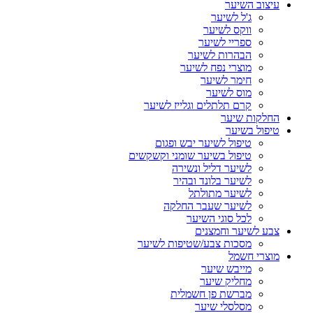
עיצוב השיער
ג'ל לשיער
ווקס לשיער
ספריי לשיער
הבהרות לשיער
מוצרי נפח לשיער
חימר לשיער
מוס לשיער
קרם תלתלים וגלייז לשיער
החלקות שיער
טיפול בשיער
טיפול לשיער יבש ופגום
טיפול בשיער שומני וקשקשים
לשיער דליל ונשירה
לשיער בלונד ובהיר
לשיער מתולתל
לשיער שעבר החלקה
לכל סוגי השיער
צבע לשיער וחמצנים
מסכות צבע/שטיפות לשיער
מוצרי חשמל
מייבש שיער
מחליק שיער
מברשת פן חשמלית
מסלסלי שיער