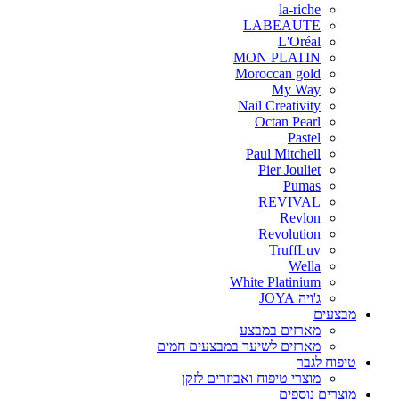
la-riche
LABEAUTE
L'Oréal
MON PLATIN
Moroccan gold
My Way
Nail Creativity
Octan Pearl
Pastel
Paul Mitchell
Pier Jouliet
Pumas
REVIVAL
Revlon
Revolution
TruffLuv
Wella
White Platinium
ג'ויה JOYA
מבצעים
מארזים במבצע
מארזים לשיער במבצעים חמים
טיפוח לגבר
מוצרי טיפוח ואביזרים לזקן
מוצרים נוספים