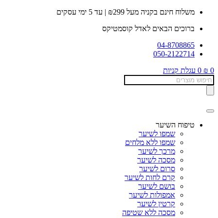
דלג
משלוח חינם בקניה מעל ₪299 | עד 5 ימי עסקים
לתוכן
ברוכים הבאים לאדל קוסמטיקס
04-8708865
050-2122714
0
₪
0
עגלת קניות
Products
search
טיפוח השיער
שמפו לשיער
שמפו ללא מלחים
מרכך לשיער
מסכה לשיער
סרום לשיער
קרם לחות לשיער
בושם לשיער
אמפולות לשיער
קרטין לשיער
מסכה ללא שטיפה