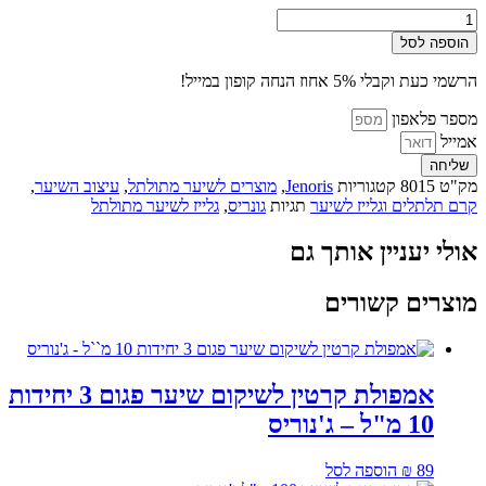
כמות
של
הוספה לסל
גלייז
לבנייה
הרשמי כעת וקבלי 5% אחוז הנחה קופון במייל!
ועיצוב
תלתלים
מספר פלאפון
500
אמייל
מל
שליחה
-
מק"ט
8015
קטגוריות
Jenoris
,
מוצרים לשיער מתולתל
,
עיצוב השיער
,
ג׳נוריס
קרם תלתלים וגלייז לשיער
תגיות
גונריס
,
גלייז לשיער מתולתל
אולי יעניין אותך גם
מוצרים קשורים
אמפולת קרטין לשיקום שיער פגום 3 יחידות
10 מ"ל – ג'נוריס
89
₪
הוספה לסל