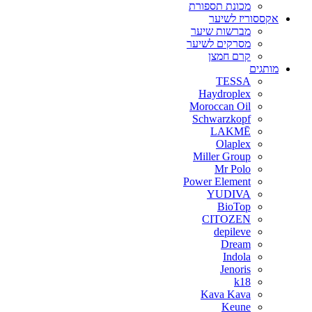
מכונת תספורת
אקססוריז לשיער
מברשות שיער
מסרקים לשיער
קרם חמצן
מותגים
TESSA
Haydroplex
Moroccan Oil
Schwarzkopf
LAKMĒ
Olaplex
Miller Group
Mr Polo
Power Element
YUDIVA
BioTop
CITOZEN
depileve
Dream
Indola
Jenoris
k18
Kava Kava
Keune