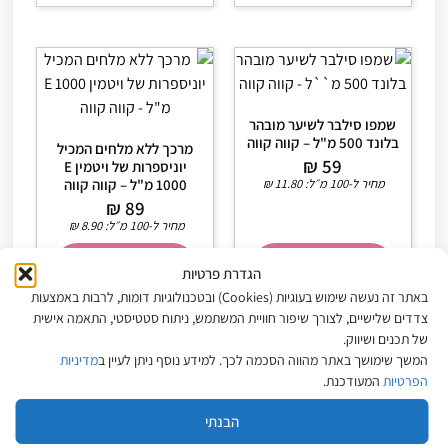
שמפו סילבר לשיער מובהר
בלונד 500 מ"ל – קווה קווה
מרכך ללא מלחים המכיל
₪
59
יוניספרות של ויטמין E
מחיר ל-100 מ״ל:
11.80
₪
1000 מ"ל – קווה קווה
₪
89
מחיר ל-100 מ״ל:
8.90
₪
הוספה לסל
הוספה לסל
הגדרת פרטיות
באתר זה נעשה שימוש בעוגיות (Cookies) ובטכנולוגיות דומות, לרבות באמצעות
צדדים שלישיים, לצורך שיפור חוויית המשתמש, ניתוח סטטיסטי, התאמה אישית
של תכנים ושיווק.
המשך שימושך באתר מהווה הסכמה לכך. למידע נוסף ניתן לעיין ב
מדיניות
הפרטיות
המעודכנת.
מפת האתר
הבנתי