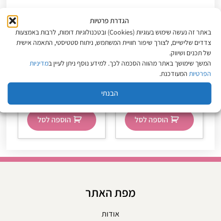
הגדרת פרטיות
באתר זה נעשה שימוש בעוגיות (Cookies) ובטכנולוגיות דומות, לרבות באמצעות
צדדים שלישיים, לצורך שיפור חוויית המשתמש, ניתוח סטטיסטי, התאמה אישית
של תכנים ושיווק.
אולפלקס מס׳ 6 קרם
סרום מונע פריזיות ומעניק
המשך שימושך באתר מהווה הסכמה לכך. למידע נוסף ניתן לעיין ב
מדיניות
משקם לקצוות השיער 100
ברק 50 מ"ל OSiS Glow |
הפרטיות
המעודכנת.
מ"ל Olaplex
שוורצקופף
₪
55
₪
119
הבנתי
מחיר ל-100 מ״ל:
119
₪
מחיר ל-100 מ״ל:
110
₪
הוספה לסל
הוספה לסל
מפת האתר
אודות