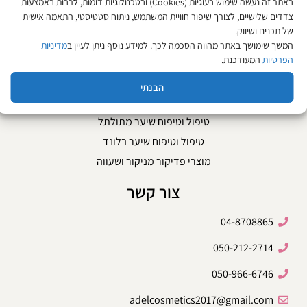
באתר זה נעשה שימוש בעוגיות (Cookies) ובטכנולוגיות דומות, לרבות באמצעות
צדדים שלישיים, לצורך שיפור חוויית המשתמש, ניתוח סטטיסטי, התאמה אישית
צבעי שיער
של תכנים ושיווק.
טיפוח הגוף והפנים
המשך שימושך באתר מהווה הסכמה לכך. למידע נוסף ניתן לעיין ב
מדיניות
הפרטיות
המעודכנת.
מוצרי חשמל לשיער
טיפול בשיער שומני וקשקשים
הבנתי
לשיער שעבר החלקה
טיפול וטיפוח שיער מתולתל
טיפול וטיפוח שיער בלונד
מוצרי פדיקור מניקור ושעווה
צור קשר
04-8708865
050-212-2714
050-966-6746
adelcosmetics2017@gmail.com