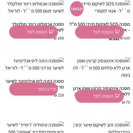
מבצע!
מסכה SOS לשיקום מיידי 500 מ"ל
מסכה אבסולוט ריפר מולקולר
– אנווי לוקסרי
לשיער פגום 500 מ"ל – לוריאל
הוספה לסל
הוספה לסל
₪
209
₪
119
₪
139
מסכה הזנה ליס אנלימיטד לשיער
מרדני 500 מ"ל – לוריאל
מסכה אינטנסיב קרטין ושמן ארגן
מידע נוסף
ללא מלחים 500 מ"ל – לה בוטה
₪
219
הוספה לסל
₪
75