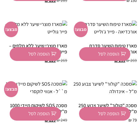
₪
215
₪
285
₪
150
מבצע!
מבצע!
מארז טיפוח השיער סדרת
מארז מוצרי שיער ללא מלחים –
אורכדיאה – פייר ג׳ולייט
פייר גולייט
הוספה לסל
הוספה לסל
₪
229
₪
269
₪
239
₪
269
מבצע!
מסכה "קולור" לשיער צבוע 250
מסכה SOS לשיקום מיידי 1000
מ"ל – אינדולה
מ"ל – אנווי לוקסרי
הוספה לסל
הוספה לסל
₪
219
₪
249
₪
79