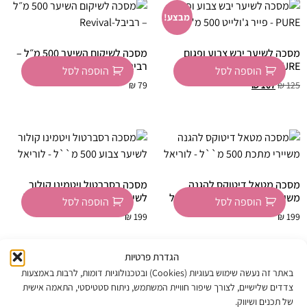
מבצע!
מסכה לשיער יבש צבוע ופגום
מסכה לשיקום השיער 500 מ״ל –
PURE – פייר ג'ולייט 500 מ"ל
רביבל-Revival
הוספה לסל
הוספה לסל
₪
79
₪
107
₪
125
מסכה מטאל דיטוקס להגנה
מסכה רסברטול ויטמינו קולור
משיירי מתכת 500 מ"ל – לוריאל
לשיער צבוע 500 מ"ל – לוריאל
הוספה לסל
הוספה לסל
₪
199
₪
199
הגדרת פרטיות
באתר זה נעשה שימוש בעוגיות (Cookies) ובטכנולוגיות דומות, לרבות באמצעות
צדדים שלישיים, לצורך שיפור חוויית המשתמש, ניתוח סטטיסטי, התאמה אישית
של תכנים ושיווק.