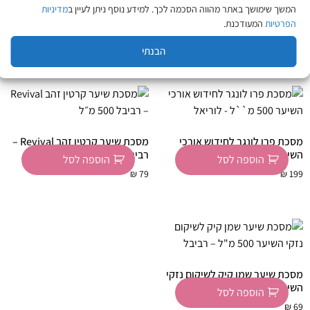
מסכת הזנה היילוגן 500 מ"ל –
מסכת ווליום לשיער דק ודליל 500
המשך שימושך באתר מהווה הסכמה לכך. למידע נוסף ניתן לעיין ב
מדיניות
קווה קווה | Kava Kava
מ"ל – רביבל
הפרטיות
המעודכנת.
הוספה לסל
הוספה לסל
₪
79
₪
129
הבנתי
מסכת פרו לונגר לחידוש אורכי
מסכת שיער קרטין זהב Revival –
השיער 500 מ"ל – לוריאל
רביבל 500 מ״ל
הוספה לסל
הוספה לסל
₪
79
₪
199
מסכת שיער שמן קיק לשיקום נזקי
השיער 500 מ"ל – רביבל
הוספה לסל
₪
69