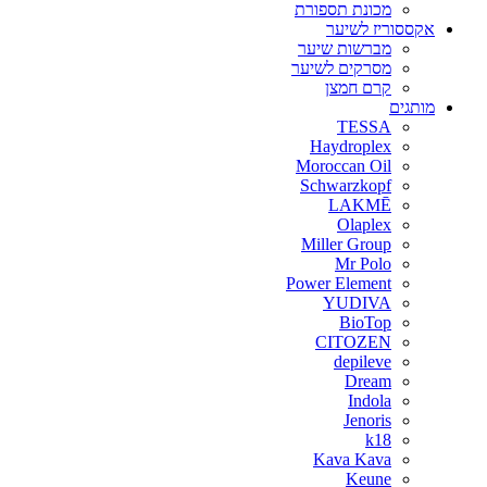
מכונת תספורת
אקססוריז לשיער
מברשות שיער
מסרקים לשיער
קרם חמצן
מותגים
TESSA
Haydroplex
Moroccan Oil
Schwarzkopf
LAKMĒ
Olaplex
Miller Group
Mr Polo
Power Element
YUDIVA
BioTop
CITOZEN
depileve
Dream
Indola
Jenoris
k18
Kava Kava
Keune