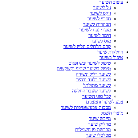
עיצוב השיער
ג'ל לשיער
ווקס לשיער
ספריי לשיער
הבהרות לשיער
מוצרי נפח לשיער
חימר לשיער
מוס לשיער
קרם תלתלים וגלייז לשיער
החלקות שיער
טיפול בשיער
טיפול לשיער יבש ופגום
טיפול בשיער שומני וקשקשים
לשיער דליל ונשירה
לשיער בלונד ובהיר
לשיער מתולתל
לשיער שעבר החלקה
לכל סוגי השיער
צבע לשיער וחמצנים
מסכות צבע/שטיפות לשיער
מוצרי חשמל
מייבש שיער
מחליק שיער
מברשת פן חשמלית
מסלסלי שיער