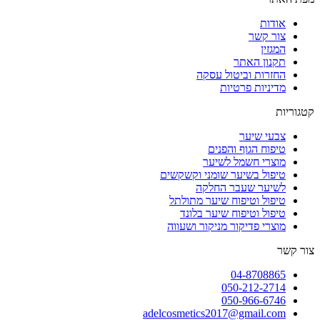
אודות
צור קשר
המגזין
תקנון האתר
החזרות וביטול עסקה
מדיניות פרטיות
קטגוריות
צבעי שיער
טיפוח הגוף והפנים
מוצרי חשמל לשיער
טיפול בשיער שומני וקשקשים
לשיער שעבר החלקה
טיפול וטיפוח שיער מתולתל
טיפול וטיפוח שיער בלונד
מוצרי פדיקור מניקור ושעווה
צור קשר
04-8708865
050-212-2714
050-966-6746
adelcosmetics2017@gmail.com