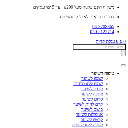
דלג
משלוח חינם בקניה מעל ₪299 | עד 5 ימי עסקים
לתוכן
ברוכים הבאים לאדל קוסמטיקס
04-8708865
050-2122714
0
₪
0
עגלת קניות
Products
search
טיפוח השיער
שמפו לשיער
שמפו ללא מלחים
מרכך לשיער
מסכה לשיער
סרום לשיער
קרם לחות לשיער
בושם לשיער
אמפולות לשיער
קרטין לשיער
מסכה ללא שטיפה