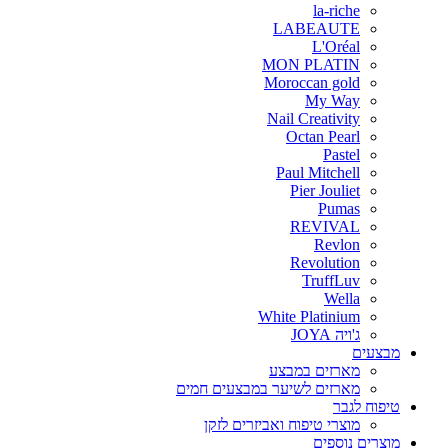
la-riche
LABEAUTE
L'Oréal
MON PLATIN
Moroccan gold
My Way
Nail Creativity
Octan Pearl
Pastel
Paul Mitchell
Pier Jouliet
Pumas
REVIVAL
Revlon
Revolution
TruffLuv
Wella
White Platinium
ג'ויה JOYA
מבצעים
מארזים במבצע
מארזים לשיער במבצעים חמים
טיפוח לגבר
מוצרי טיפוח ואביזרים לזקן
מוצרים נוספים