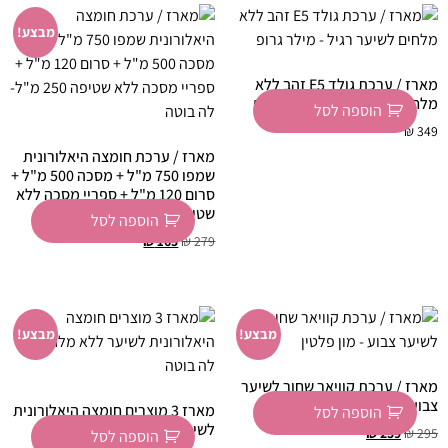
מבצע!
מארז / ערכת גולד E5 זהב ללא
מלחים לשיער רגיל – מילר גרופ
הוספה לסל
₪
349
מארז / ערכת חומצה היאלורונית
שמפו 750 מ"ל + מסכה 500 מ"ל +
סרום 120 מ"ל + ספריי מסכה ללא
שטיפה 250 מ"ל- לה בוטה
הוספה לסל
₪
165
₪
279
מבצע!
מבצע!
מארז / ערכת קוויאר שחור לשיער
צבוע – מון פלטין
מארז 3 מוצרים חומצה היאלורונית
הוספה לסל
לשיער ללא מלחים – לה בוטה
₪
239
₪
295
הוספה לסל