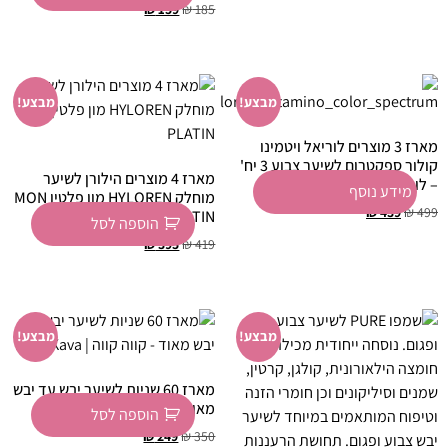
₪
159
₪
185
מבצע!
מבצע!
מארז 3 מוצרים לוריאל ויטמינו
קולור ספקטרום לשיער צבוע 3 יח'
מארז 4 מוצרים הילורן לשיער
– לוריאל
מידע נוסף
מוחלק HYLOREN מון פלטין MON
₪
439
₪
499
PLATIN
הוספה לסל
₪
395
₪
419
מבצע!
מבצע!
מארז 60 שניות לשיער יבש עד יבש
מאוד – קווה קווה | Kava Kava
הוספה לסל
₪
249
₪
350