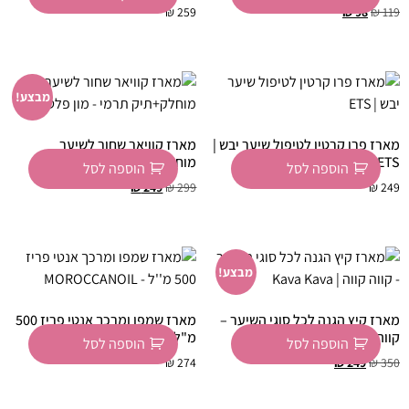
₪
259
₪
98
₪
119
מבצע!
מארז פרו קרטין לטיפול שיער יבש |
מארז קוויאר שחור לשיער
ETS
מוחלק+תיק תרמי – מון פלטין
הוספה לסל
הוספה לסל
₪
249
₪
299
₪
249
מבצע!
מארז קיץ הגנה לכל סוגי השיער –
מארז שמפו ומרכך אנטי פריז 500
קווה קווה | Kava Kava
מ"ל – MOROCCANOIL
הוספה לסל
הוספה לסל
₪
274
₪
249
₪
350