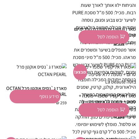
מארז 6 מוצרים מסדרת הפרימיום
Pure לשיער – פייר ג'ולייט
הוספה לסל
₪
330
₪
475
מבצע!
מארז ג`נסיס אוקטן פרל OCTAN
PEARL
מארז אליקסיר שמפו + מסכה +
מידע נוסף
סרום + מסכה ללא שטיפה – לה
₪
259
בוטה La beaute
הוספה לסל
₪
169
₪
239