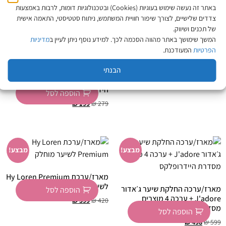
באתר זה נעשה שימוש בעוגיות (Cookies) ובטכנולוגיות דומות, לרבות באמצעות
מבצע!
מבצע!
צדדים שלישיים, לצורך שיפור חוויית המשתמש, ניתוח סטטיסטי, התאמה אישית
של תכנים ושיווק.
מארז/ערכה 4 מוצרים – וויט
המשך שימושך באתר מהווה הסכמה לכך. למידע נוסף ניתן לעיין ב
מדיניות
פלטיניום
הפרטיות
המעודכנת.
הוספה לסל
289
₪
239
₪
מארז/ערכה HAYDROPLEX The
מחיר ל-100 מ״ל:
57.80
₪
47.80
₪
Black Line – סדרת טיפוח
הבנתי
מקצועית לשיקום והזנת השיער –
הידרופלקס
הוספה לסל
₪
199
₪
279
מבצע!
מבצע!
מארז/ערכת Hy Loren Premium
לשיער מוחלק
מארז/ערכה החלקת שיער ג׳אדור
הוספה לסל
J'adore + ערכה 4 מוצרים
₪
399
₪
420
מסדרת היידרופלקס
הוספה לסל
₪
498
₪
599