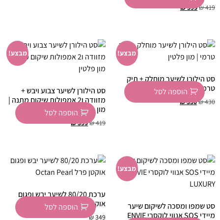
₪
399
₪
419
מבצע!
מבצע!
סט הילורן לשיער מוחלק + תיק
טרמי | מון פלטין
סט הילורן לשיער צבוע ויבש +
הוספה לסל
מזוודה ו2 אמפולות שיקום מתנה |
₪
350
₪
430
מון פלטין
הוספה לסל
₪
399
₪
419
מבצע!
ערכת 80/20 לשיער יבש ופגום
אוקטן פרל Octan Pearl
סט שמפו ומסכה לשיקום שיער
הוספה לסל
מיידי SOS אנווי לוקסרי ENVIE
₪
349