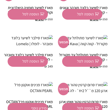
מארז לשיער בלונד מובהר וגוונים
מארז לשיער חומצה היאלרונית
– קווה קווה | Kava Kava
וקולגן – קווה קווה | Kava Kava
הוספה לסל
הוספה לסל
₪
249
₪
350
₪
249
₪
350
מבצע!
מארז לשיער מתולתל עד מקורזל
מארז סילבר לשיער בלונד ומובהר
– קווה קווה | Kava Kava
– לומלו | Lomelo
הוספה לסל
הוספה לסל
₪
349
₪
249
₪
350
מבצע!
מארז סרום קרטין טהור ושמן ארגן
מארז פנינים אוקטן פרל OCTAN
120 מ"ל 2יח` – לה בוטה
PEARL
הוספה לסל
מידע נוסף