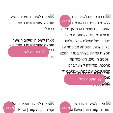
מבצע!
מארז לטיפוח ושיקום השיער
חומצה היאולורונית 3 יחידות –
רביבל
הוספה לסל
₪
149
מארז טיפוח לשיער עם כמהין –
TruffLuv
הוספה לסל
₪
319
₪
399
מבצע!
מבצע!