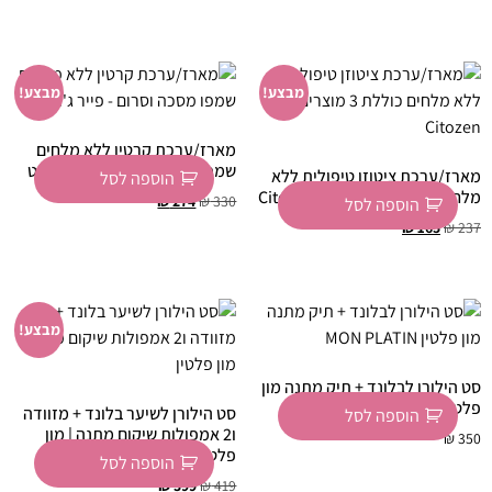
מבצע!
מבצע!
מארז/ערכת קרטין ללא מלחים
שמפו מסכה וסרום – פייר ג'ולייט
מארז/ערכת ציטוזן טיפולית ללא
הוספה לסל
מלחים כוללת 3 מוצרים – Citozen
₪
274
₪
330
הוספה לסל
₪
165
₪
237
מבצע!
סט הילורן לבלונד + תיק מתנה מון
פלטין MON PLATIN
סט הילורן לשיער בלונד + מזוודה
הוספה לסל
ו2 אמפולות שיקום מתנה | מון
₪
350
פלטין
הוספה לסל
₪
399
₪
419