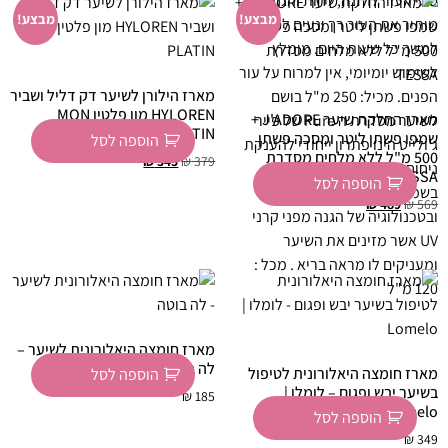
מבצע!
מבצע!
מארז הילורן לשיער דק דליל ושביר
HYLOREN מון פלטין MON
מארז החלקת שיער J'ADORE +
PLATIN
שמפו פשתן ליטר ומסכה פשתן
הוספה לסל
500 מ"ל ללא מלחים מסדרת
₪
345
₪
379
TESSA
הוספה לסל
₪
489
₪
569
מארז חומצה היאלורונית לשיער –
לה בוטה
מארז חומצה היאלורונית לטיפול
הוספה לסל
בשיער יבש ופגום – לומלו |
₪
185
Lomelo
הוספה לסל
₪
349