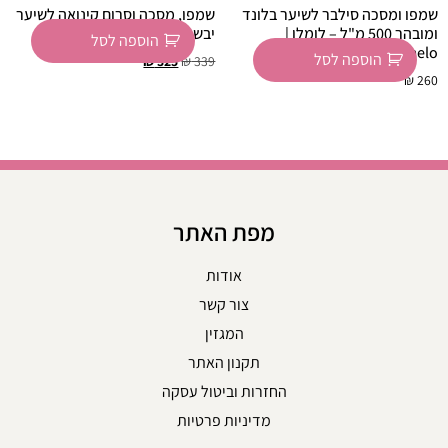
שמפו ומסכה סילבר לשיער בלונד
שמפו, מסכה וסרום קינואה לשיער
ומובהר 500 מ"ל – לומלו |
יבש ופגום 911 ביוטופ BIOTOP
הוספה לסל
Lomelo
הוספה לסל
₪
325
₪
339
₪
260
מפת האתר
אודות
צור קשר
המגזין
תקנון האתר
החזרות וביטול עסקה
מדיניות פרטיות