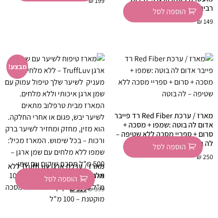
₪
199
רביבל
הוספה לסל
₪
149
מבצע!
מארז / ערכת Red Fiber רד פייבר
אדום לה בוטה :שמפו + מסכה +
סרום + ספריי מסכה ללא שטיפה –
לה בוטה
הוספה לסל
₪
250
מארז / ערכת ארגן TruffLuv ללא
מלחים – 5 יחידות
הוספה לסל
₪
319
₪
399