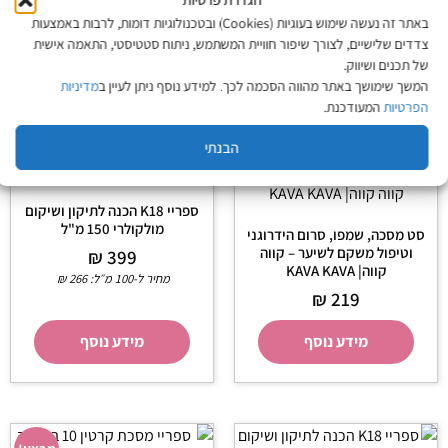
מחיר ל-100 מ״ל:
18
₪
באתר זה נעשה שימוש בעוגיות (Cookies) ובטכנולוגיות דומות, לרבות באמצעות
צדדים שלישיים, לצורך שיפור חוויית המשתמש, ניתוח סטטיסטי, התאמה אישית
הוספה לסל
הוספה לסל
של תכנים ושיווק.
המשך שימושך באתר מהווה הסכמה לכך. למידע נוסף ניתן לעיין ב
מדיניות
הפרטיות
המעודכנת.
הבנתי
ספריי K18 הכנה לתיקון ושיקום
מולקולרי 150 מ"ל
סט מסכה, שמפו, סרום הידרוגני
וטיפול משקם לשיער – קווה
₪
399
קווה| KAVA KAVA
מחיר ל-100 מ״ל:
266
₪
₪
219
מידע נוסף
מידע נוסף