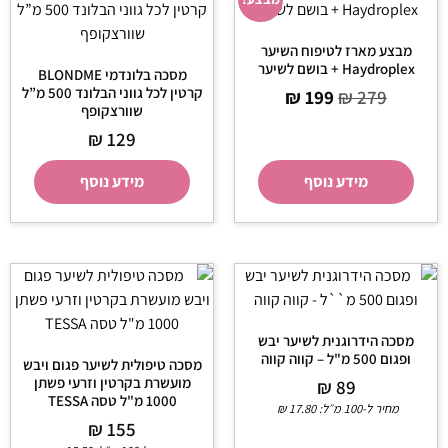
מבצע מארז לטיפוח השיער
Haydroplex + בושם לשיער
מסכה בלונדמי BLONDME
קרטין לכל גווני הבלונד 500 מ”ל
₪
199
₪
279
שוורצקופף
₪
129
מידע נוסף
מידע נוסף
מסכה הידרוגנית לשיער יבש
ופגום 500 מ"ל – קווה קווה
מסכה טיפולית לשיער פגום ויבש
מועשרת בקרטין וזרעי פשתן
₪
89
1000 מ"ל טסה TESSA
מחיר ל-100 מ״ל:
17.80
₪
₪
155