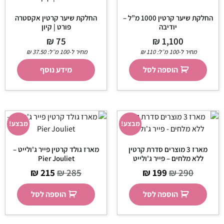
החלקת שיער קרטין 1000 מ”ל –
החלקת שיער קרטין אקסטרה
יודיבה
פורט | קיון
₪
75
₪
1,100
מחיר ל-100 מ״ל:
110
₪
מחיר ל-100 מ״ל:
37.50
₪
הוספה לסל
מידע נוסף
מבצע!
מבצע!
מארז 3 מוצרים סדרת קרטין
מארז גולד קרטין פייר ג'ולייט –
ללא מלחים – פייר ג'ולייט
Pier Jouliet
₪
215
₪
285
₪
199
₪
290
הוספה לסל
הוספה לסל