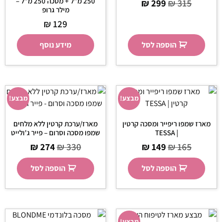
250 מ”ל + מסכה 250 מ”ל –
₪
299
₪
315
מילר גרופ
₪
129
הוספה לסל
מידע נוסף
מבצע!
מבצע!
מארז שמפו ריפייר ומסכה קרטין
מארז/ערכת קרטין ללא מלחים
| TESSA
שמפו מסכה וסרום – פייר ג'ולייט
₪
274
₪
330
₪
149
₪
165
הוספה לסל
הוספה לסל
מבצע!