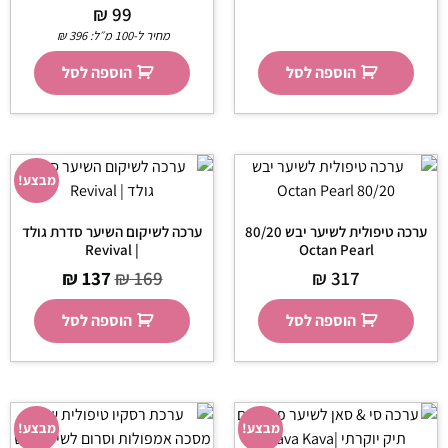
₪
99
מחיר ל-100 מ״ל:
396
₪
הוספה לסל
הוספה לסל
מבצע!
ערכה טיפולית לשיער יבש 80/20
ערכה לשיקום השיער סדרת גולד
| Revival
Octan Pearl
₪
137
₪
169
₪
317
הוספה לסל
הוספה לסל
מבצע!
מבצע!