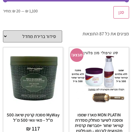
₪ 1,100
—
₪ 20
מחיר:
סנן
מציגים את כל ⁦87⁩ התוצאות
מבצע!
MON PLATIN מארז שמפו
MyWay מסכת קרטין שיאה 500
ומסכה לשיער מוחלק מסדרת
מ"ל – מאי וואי 500 מ״ל
קוויאר שחור +מברשת קרמית
₪
117
מקצועית לובנסו – מון פלטין