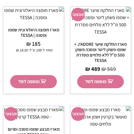
מבצע!
מארז חומצה היאלורונית שמפו
ומסכה | TESSA
₪
185
מארז החלקת שיער J'ADORE +
שמפו פשתן ליטר ומסכה פשתן
מחיר ל-100 מ״ל:
18.50
₪
500 מ"ל ללא מלחים מסדרת
TESSA
₪
489
₪
569
הוספה לסל
הוספה לסל
מבצע!
מבצע!
מארז מבצע שמפו מסכה וסרום