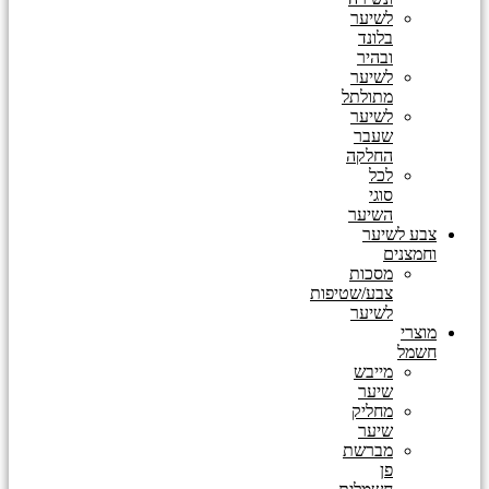
לשיער
בלונד
ובהיר
לשיער
מתולתל
לשיער
שעבר
החלקה
לכל
סוגי
השיער
צבע לשיער
וחמצנים
מסכות
צבע/שטיפות
לשיער
מוצרי
חשמל
מייבש
שיער
מחליק
שיער
מברשת
פן