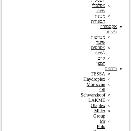
חשמלית
מסלסלי
שיער
מכונת
תספורת
אקססוריז
לשיער
מברשות
שיער
מסרקים
לשיער
קרם
חמצן
מותגים
TESSA
Haydroplex
Moroccan
Oil
Schwarzkopf
LAKMĒ
Olaplex
Miller
Group
Mr
Polo