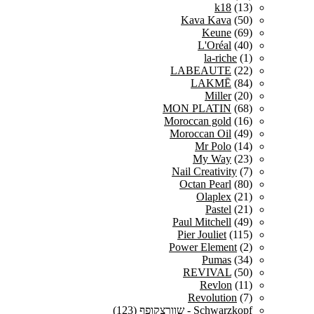
k18
(13)
Kava Kava
(50)
Keune
(69)
L'Oréal
(40)
la-riche
(1)
LABEAUTE
(22)
LAKMĒ
(84)
Miller
(20)
MON PLATIN
(68)
Moroccan gold
(16)
Moroccan Oil
(49)
Mr Polo
(14)
My Way
(23)
Nail Creativity
(7)
Octan Pearl
(80)
Olaplex
(21)
Pastel
(21)
Paul Mitchell
(49)
Pier Jouliet
(115)
Power Element
(2)
Pumas
(34)
REVIVAL
(50)
Revlon
(11)
Revolution
(7)
Schwarzkopf - שוורצקופף
(123)