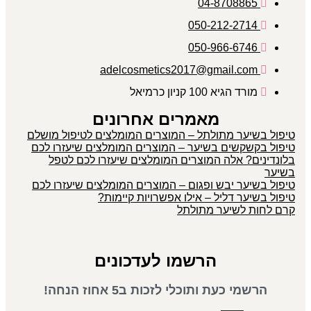
04-8708865
050-212-2714
050-966-6746
adelcosmetics2017@gmail.com
מורד הגיא 100 קניון כרמיאל
מאמרים אחרונים
טיפול בשיער מתולתל – המוצרים המומלצים לטיפול מושלם
טיפול בקשקשים בשיער – המוצרים המומלצים שיעזרו לכם
בלונדינים? אלה המוצרים המומלצים שיעזרו לכם לטפל
בשיער
טיפול בשיער יבש ופגום – המוצרים המומלצים שיעזרו לכם
טיפול בשיער דליל – אילו אפשרויות קיימות?
קרם לחות לשיער מתולתל
הרשמו לעדכונים
הרשמי כעת ותוכלי לזכות ב5 אחוז הנחה!