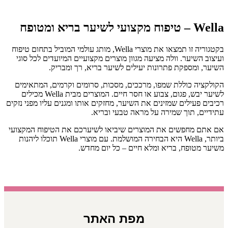
Wella – טיפוח מקצועי לשיער בריא ומטופח
בקטגוריה זו תמצאו את מוצרי Wella, מותג עולמי המוביל בתחום טיפוח
ועיצוב השיער. וולה מציעה מגוון מוצרים מקצועיים המיועדים לכל סוגי
השיער, ומספקת פתרונות יעילים לשיער בריא, רך ומבריק.
הקולקציה כוללת שמפו, מרככים, מסכות, סרומים וקרמים, המתאימים
לשיער יבש, פגום, צבוע או חסר חיים. המוצרים מבית Wella מכילים
רכיבים פעילים שמזינים את השיער, מחזקים אותו ומגנים עליו מפני נזקים
עתידיים, תוך שמירה על מראה טבעי ובריא.
אם אתם מחפשים את המוצרים שיביאו לשיערכם את הטיפוח המקצועי
ביותר, Wella היא הבחירה המושלמת. עם מוצרי Wella תוכלו ליהנות
משיער מטופח, בריא ומלא חיים – כל יום מחדש.
מפת האתר