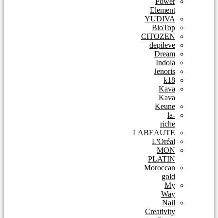
Power
Element
YUDIVA
BioTop
CITOZEN
depileve
Dream
Indola
Jenoris
k18
Kava
Kava
Keune
la-
riche
LABEAUTE
L'Oréal
MON
PLATIN
Moroccan
gold
My
Way
Nail
Creativity