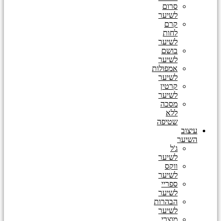
סרום
לשיער
קרם
לחות
לשיער
בושם
לשיער
אמפולות
לשיער
קרטין
לשיער
מסכה
ללא
שטיפה
עיצוב
השיער
ג'ל
לשיער
ווקס
לשיער
ספריי
לשיער
הבהרות
לשיער
מוצרי