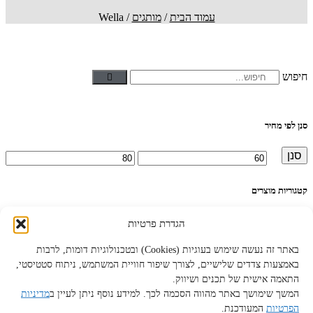
עמוד הבית
/
מותגים
/ Wella
חיפוש
סנן לפי מחיר
סנן
מחיר
מחיר
מינימלי
מקסימלי
קטגוריות מוצרים
אמפולות לשיער
(35)
הגדרת פרטיות
אקססוריז לשיער
(90)
בושם לשיער
(14)
באתר זה נעשה שימוש בעוגיות (Cookies) ובטכנולוגיות דומות, לרבות
ג'ל לשיער
(24)
באמצעות צדדים שלישיים, לצורך שיפור חוויית המשתמש, ניתוח סטטיסטי,
הבהרות לשיער
(14)
התאמה אישית של תכנים ושיווק.
החלקות שיער
(61)
ווקס לשיער
(34)
המשך שימושך באתר מהווה הסכמה לכך. למידע נוסף ניתן לעיין ב
מדיניות
חימר לשיער
(17)
הפרטיות
המעודכנת.