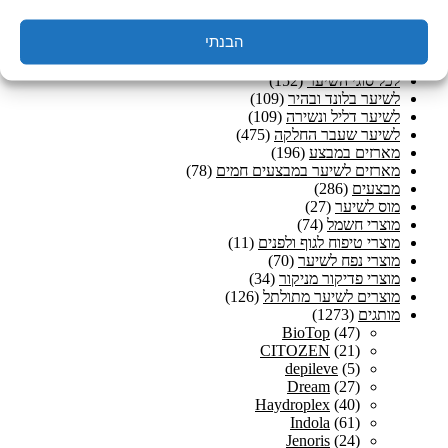
טיפוח וטיפול שיער בלונד
(128)
טיפוח לגבר
(98)
הבנתי
טיפול בשיער שומני וקשקשים
(60)
טיפול לשיער יבש ופגום
(679)
לכל סוגי השיער
(152)
לשיער בלונד ובהיר
(109)
לשיער דליל ונשירה
(109)
לשיער שעבר החלקה
(475)
מארזים במבצע
(196)
מארזים לשיער במבצעים חמים
(78)
מבצעים
(286)
מוס לשיער
(27)
מוצרי חשמל
(74)
מוצרי טיפוח לגוף ולפנים
(11)
מוצרי נפח לשיער
(70)
מוצרי פדיקור מניקור
(34)
מוצרים לשיער מתולתל
(126)
מותגים
(1273)
BioTop
(47)
CITOZEN
(21)
depileve
(5)
Dream
(27)
Haydroplex
(40)
Indola
(61)
Jenoris
(24)