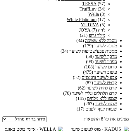
TESSA
(57)
TruffLuv
(34)
Wella
(8)
White Platinium
(17)
YUDIVA
(5)
ג'ויה JOYA
(7)
מילר גרופ
(21)
מסכה ללא שטיפה
(34)
מסכה לשיער
(179)
מסכות צבע/שטיפות לשיער
(34)
מרכך לשיער
(58)
ספריי לשיער
(99)
סרום לשיער
(108)
עיצוב השיער
(475)
צבע לשיער וחמצנים
(52)
קרטין לשיער
(87)
קרם לחות לשיער
(62)
קרם תלתלים וגלייז לשיער
(70)
שמפו ללא מלחים
(145)
שמפו לשיער
(263)
שעוות לגוף ולפנים
(17)
מציגים את כל ⁦8⁩ התוצאות