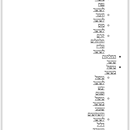
נפח
לשיער
חימר
לשיער
מוס
לשיער
קרם
תלתלים
וגלייז
לשיער
החלקות
שיער
טיפול
בשיער
טיפול
לשיער
יבש
ופגום
טיפול
בשיער
שומני
וקשקשים
לשיער
דליל
ונשירה