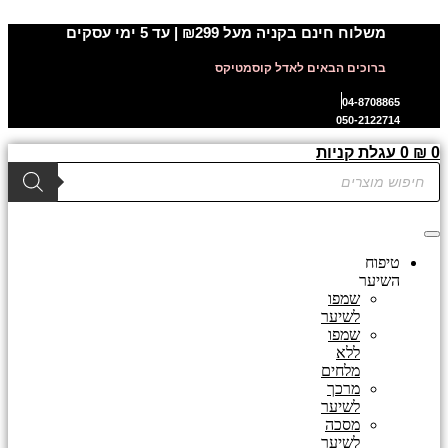
דלג
משלוח חינם בקניה מעל ₪299 | עד 5 ימי עסקים
לתוכן
ברוכים הבאים לאדל קוסמטיקס
04-8708865
050-2122714
0
₪
0
עגלת קניות
Products
search
טיפוח
השיער
שמפו
לשיער
שמפו
ללא
מלחים
מרכך
לשיער
מסכה
לשיער