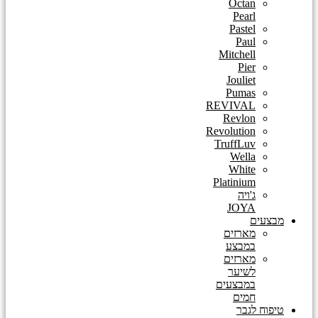
Octan
Pearl
Pastel
Paul
Mitchell
Pier
Jouliet
Pumas
REVIVAL
Revlon
Revolution
TruffLuv
Wella
White
Platinium
ג'ויה
JOYA
מבצעים
מארזים
במבצע
מארזים
לשיער
במבצעים
חמים
טיפוח לגבר