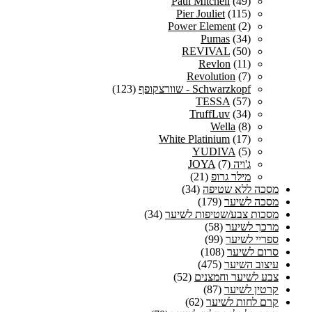
Paul Mitchell
(49)
Pier Jouliet
(115)
Power Element
(2)
Pumas
(34)
REVIVAL
(50)
Revlon
(11)
Revolution
(7)
Schwarzkopf - שוורצקופף
(123)
TESSA
(57)
TruffLuv
(34)
Wella
(8)
White Platinium
(17)
YUDIVA
(5)
ג'ויה JOYA
(7)
מילר גרופ
(21)
מסכה ללא שטיפה
(34)
מסכה לשיער
(179)
מסכות צבע/שטיפות לשיער
(34)
מרכך לשיער
(58)
ספריי לשיער
(99)
סרום לשיער
(108)
עיצוב השיער
(475)
צבע לשיער וחמצנים
(52)
קרטין לשיער
(87)
קרם לחות לשיער
(62)