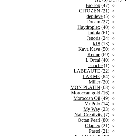
BioTop
(47)
CITOZEN
(21)
depileve
(5)
Dream
(27)
Haydroplex
(40)
Indola
(61)
Jenoris
(24)
k18
(13)
Kava Kava
(50)
Keune
(69)
L'Oréal
(40)
la-riche
(1)
LABEAUTE
(22)
LAKMĒ
(84)
Miller
(20)
MON PLATIN
(68)
Moroccan gold
(16)
Moroccan Oil
(49)
Mr Polo
(14)
My Way
(23)
Nail Creativity
(7)
Octan Pearl
(80)
Olaplex
(21)
Pastel
(21)