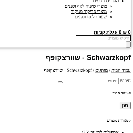
מוצרים נוספים
מוצרי טיפוח לגוף ולפנים
מוצרי פדיקור מניקור
שעוות לגוף ולפנים
0
₪
0
עגלת קניות
Products
search
Schwarzkopf - שוורצקופף
עמוד הבית
/
מותגים
/ Schwarzkopf - שוורצקופף
חיפוש
סנן לפי מחיר
סנן
קטגוריות מוצרים
אמפולות לשיער
(35)