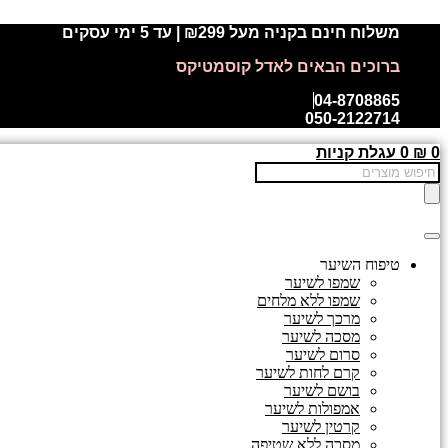
דלג
משלוח חינם בקניה מעל ₪299 | עד 5 ימי עסקים
לתוכן
ברוכים הבאים לאדל קוסמטיקס
04-8708865
050-2122714
0
₪
0
עגלת קניות
Products
search
טיפוח השיער
שמפו לשיער
שמפו ללא מלחים
מרכך לשיער
מסכה לשיער
סרום לשיער
קרם לחות לשיער
בושם לשיער
אמפולות לשיער
קרטין לשיער
מסכה ללא שטיפה