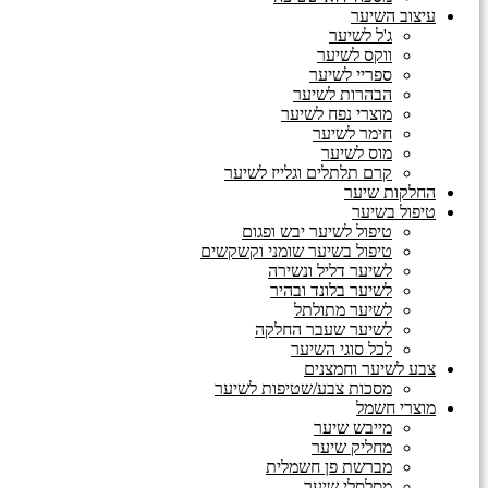
עיצוב השיער
ג'ל לשיער
ווקס לשיער
ספריי לשיער
הבהרות לשיער
מוצרי נפח לשיער
חימר לשיער
מוס לשיער
קרם תלתלים וגלייז לשיער
החלקות שיער
טיפול בשיער
טיפול לשיער יבש ופגום
טיפול בשיער שומני וקשקשים
לשיער דליל ונשירה
לשיער בלונד ובהיר
לשיער מתולתל
לשיער שעבר החלקה
לכל סוגי השיער
צבע לשיער וחמצנים
מסכות צבע/שטיפות לשיער
מוצרי חשמל
מייבש שיער
מחליק שיער
מברשת פן חשמלית
מסלסלי שיער