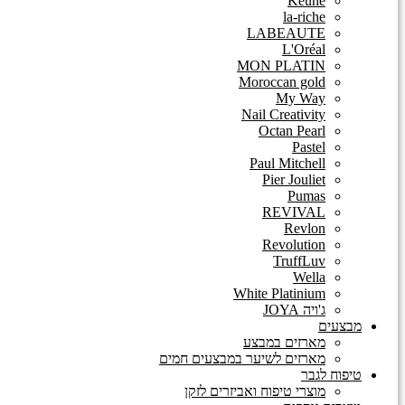
Keune
la-riche
LABEAUTE
L'Oréal
MON PLATIN
Moroccan gold
My Way
Nail Creativity
Octan Pearl
Pastel
Paul Mitchell
Pier Jouliet
Pumas
REVIVAL
Revlon
Revolution
TruffLuv
Wella
White Platinium
ג'ויה JOYA
מבצעים
מארזים במבצע
מארזים לשיער במבצעים חמים
טיפוח לגבר
מוצרי טיפוח ואביזרים לזקן