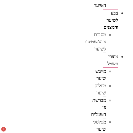
השיער
צבע
לשיער
וחמצנים
מסכות
צבע/שטיפות
לשיער
מוצרי
חשמל
מייבש
שיער
מחליק
שיער
מברשת
פן
חשמלית
מסלסלי
שיער
0