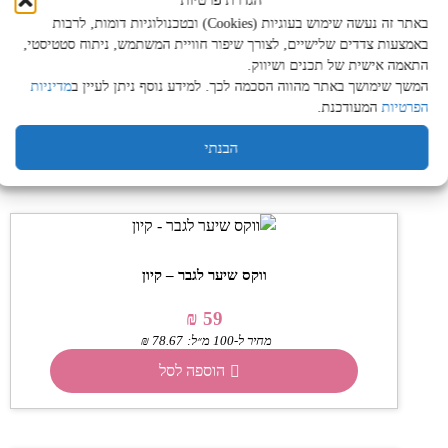
הגדרת פרטיות
באתר זה נעשה שימוש בעוגיות (Cookies) ובטכנולוגיות דומות, לרבות
החלקת שיער קרטין אקסטרה פורט | קיון
באמצעות צדדים שלישיים, לצורך שיפור חוויית המשתמש, ניתוח סטטיסטי,
התאמה אישית של תכנים ושיווק.
₪
75
המשך שימושך באתר מהווה הסכמה לכך. למידע נוסף ניתן לעיין ב
מדיניות
מחיר ל-100 מ״ל:
37.50
₪
הפרטיות
המעודכנת.
מידע נוסף
הבנתי
ווקס שיער לגבר – קיון
₪
59
מחיר ל-100 מ״ל:
78.67
₪
הוספה לסל