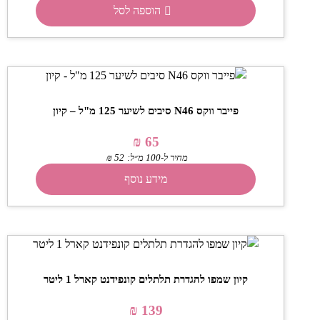
הוספה לסל
פייבר ווקס N46 סיבים לשיער 125 מ"ל – קיון
₪
65
מחיר ל-100 מ״ל:
52
₪
מידע נוסף
קיון שמפו להגדרת תלתלים קונפידנט קארל 1 ליטר
₪
139