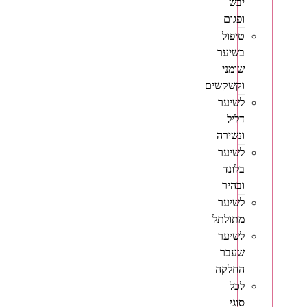
יבש
ופגום
טיפול
בשיער
שומני
וקשקשים
לשיער
דליל
ונשירה
לשיער
בלונד
ובהיר
לשיער
מתולתל
לשיער
שעבר
החלקה
לכל
סוגי