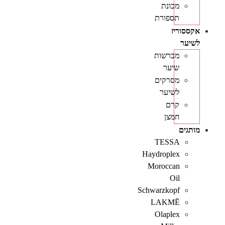
מכונת
תספורת
אקססוריז
לשיער
מברשות
שיער
מסרקים
לשיער
קרם
חמצן
מותגים
TESSA
Haydroplex
Moroccan
Oil
Schwarzkopf
LAKMĒ
Olaplex