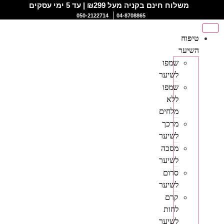
משלוח חינם בקניה מעל ₪299 | עד 5 ימי עסקים
050-2122714
04-8708865
טיפוח
השיער
שמפו
לשיער
שמפו
ללא
מלחים
מרכך
לשיער
מסכה
לשיער
סרום
לשיער
קרם
לחות
לשיער