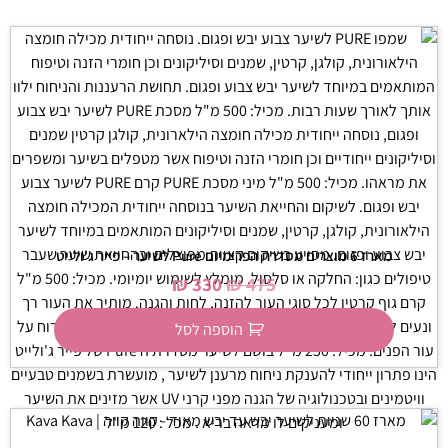
מארז 6 מוצרים מסדרת הפרימיום Pure לשיער – פייר ג'ולייט
₪
330
₪
475
הוספה לסל