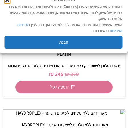
באתר זה נעשה שימוש בעוגיות (Cookies) ובטכנולוגיות דומות, לרבות באמצעות
₪
489
₪
569
צדדים שלישיים, לצורך שיפור חוויית המשתמש, ניתוח סטטיסטי, התאמה אישית
של תכנים ושיווק.
הוספה לסל
המשך שימושך באתר מהווה הסכמה לכך. למידע נוסף ניתן לעיין ב
מדיניות
הפרטיות
המעודכנת.
הבנתי
מארז הילורן לשיער דק דליל ושביר HYLOREN מון פלטין MON PLATIN
₪
345
₪
379
הוספה לסל
מארז זהב ללא מלחים לשיקום השיער – HAYDROPLEX