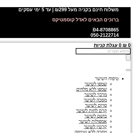
דלג
משלוח חינם בקניה מעל ₪299 | עד 5 ימי עסקים
לתוכן
ברוכים הבאים לאדל קוסמטיקס
04-8708865
050-2122714
0
₪
0
עגלת קניות
Products
search
טיפוח השיער
שמפו לשיער
שמפו ללא מלחים
מרכך לשיער
מסכה לשיער
סרום לשיער
קרם לחות לשיער
בושם לשיער
אמפולות לשיער
קרטין לשיער
מסכה ללא שטיפה