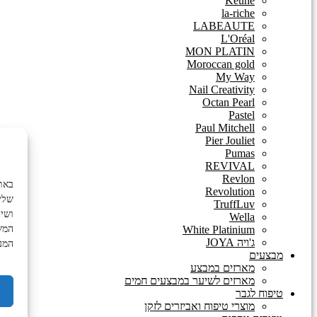
Keune
la-riche
LABEAUTE
L'Oréal
MON PLATIN
Moroccan gold
My Way
Nail Creativity
Octan Pearl
Pastel
Paul Mitchell
Pier Jouliet
Pumas
REVIVAL
Revlon
Revolution
שלי
TruffLuv
ושיו
Wella
המשך
White Platinium
ג'ויה JOYA
המע
מבצעים
מארזים במבצע
מארזים לשיער במבצעים חמים
טיפוח לגבר
מוצרי טיפוח ואביזרים לזקן