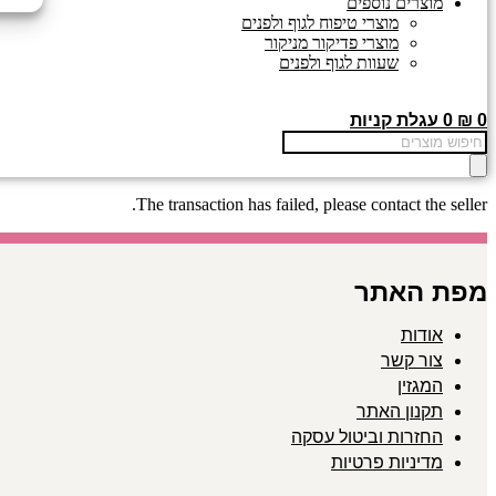
מוצרים נוספים
מוצרי טיפוח לגוף ולפנים
מוצרי פדיקור מניקור
שעוות לגוף ולפנים
0
₪
0
עגלת קניות
Products
search
The transaction has failed, please contact the seller.
מפת האתר
אודות
צור קשר
המגזין
תקנון האתר
החזרות וביטול עסקה
מדיניות פרטיות