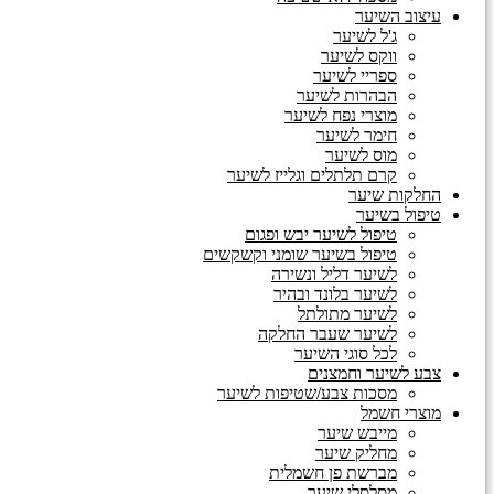
עיצוב השיער
ג'ל לשיער
ווקס לשיער
ספריי לשיער
הבהרות לשיער
מוצרי נפח לשיער
חימר לשיער
מוס לשיער
קרם תלתלים וגלייז לשיער
החלקות שיער
טיפול בשיער
טיפול לשיער יבש ופגום
טיפול בשיער שומני וקשקשים
לשיער דליל ונשירה
לשיער בלונד ובהיר
לשיער מתולתל
לשיער שעבר החלקה
לכל סוגי השיער
צבע לשיער וחמצנים
מסכות צבע/שטיפות לשיער
מוצרי חשמל
מייבש שיער
מחליק שיער
מברשת פן חשמלית
מסלסלי שיער