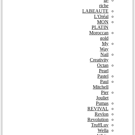
la-
riche
LABEAUTE
L'Oréal
MON
PLATIN
Moroccan
gold
My
Way
Nail
Creativity
Octan
Pearl
Pastel
Paul
Mitchell
Pier
Jouliet
Pumas
REVIVAL
Revlon
Revolution
TruffLuv
Wella