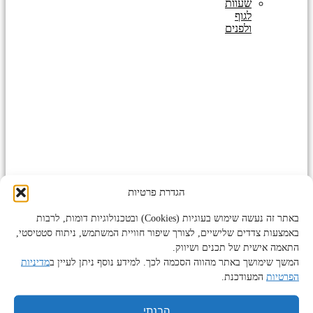
שעוות
לגוף
ולפנים
הגדרת פרטיות
0
עגלת
₪
0
קניות
באתר זה נעשה שימוש בעוגיות (Cookies) ובטכנולוגיות דומות, לרבות
באמצעות צדדים שלישיים, לצורך שיפור חוויית המשתמש, ניתוח סטטיסטי,
Products
search
התאמה אישית של תכנים ושיווק.
המשך שימושך באתר מהווה הסכמה לכך. למידע נוסף ניתן לעיין ב
מדיניות
הפרטיות
המעודכנת.
בלונדינים? אלה המוצרים המומלצים
שיעזרו לכם לטפל בשיער
הבנתי