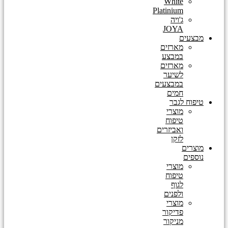
White
Platinium
ג'ויה
JOYA
מבצעים
מארזים
במבצע
מארזים
לשיער
במבצעים
חמים
טיפוח לגבר
מוצרי
טיפוח
ואביזרים
לזקן
מוצרים
נוספים
מוצרי
טיפוח
לגוף
ולפנים
מוצרי
פדיקור
מניקור