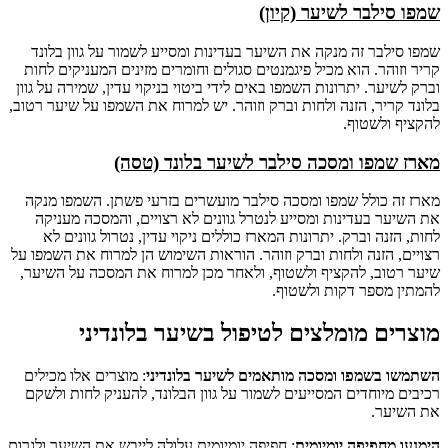
שמפו סילבר לשיער (קיון)
שמפו סילבר זה מנקה את השיער בעדינות ומסייע לשמור על גוון בלונד
קריר וזוהר. הוא מכיל פיגמנטים סגולים וחומרים מזינים המעניקים לחות
וברק לשיער. יתרונות השמפו באים לידי ביטוי בניקוי עדין, שמירה על גוון
בלונד קריר, הזנה ולחות וברק וזוהר. יש למרוח את השמפו על שיער רטוב,
להקציף ולשטוף.
מארז שמפו ומסכה סילבר לשיער בלונד (טסה)
מארז זה כולל שמפו ומסכה סילבר מועשרים בזרעי פשתן. השמפו מנקה
את השיער בעדינות ומסייע לנטרל גוונים לא רצויים, והמסכה מעניקה
לחות, הזנה וברק. יתרונות המארז כוללים ניקוי עדין, נטרול גוונים לא
רצויים, הזנה ולחות וברק וזוהר. הוראות השימוש הן למרוח את השמפו על
שיער רטוב, להקציף ולשטוף, ולאחר מכן למרוח את המסכה על השיער,
להמתין מספר דקות ולשטוף.
מוצרים מומלצים לטיפול בשיער בלונדיני
השתמשו בשמפו ומסכה מותאמים לשיער בלונדיני
: מוצרים אלו מכילים
רכיבים מיוחדים המסייעים לשמור על גוון הבלונד, להעניק לחות ולשקם
את השיער.
הימנעו מחפיפה יומיומית
: חפיפה יומיומית עלולה לייבש את השיער ולגרום