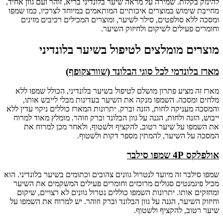
להינזק בקלות. שמירה על מראה שיער בלונדיני בריא, זוהר ועם גוון אחיד,
מחייבת שימוש במוצרים איכותיים המותאמים במיוחד לצרכיו, כמו שמפו
ומסכה ללא סולפטים, סילר לשיער, ומוצרים המכילים רכיבים מזינים
וחומרים פעילים לשיקום ולחיזוק השיער.
מוצרים מומלצים לטיפול בשיער בלונדיני
מארז בלונדמי לכל סוגי הבלונד (שוורצקופף)
מארז זה מציע פתרון מושלם לטיפול בשיער בלונדיני, הכולל שמפו ללא
מלחים ומסכה. השמפו מנקה את השיער בעדינות מבלי לייבש אותו,
והמסכה מעניקה לחות, הזנה וברק. יתרונות המארז כוללים ניקוי עדין ללא
ייבוש, הזנה ולחות, הגנה על גוון הבלונד וברק וזוהר. מומלץ מאוד למרוח
את השמפו על שיער רטוב, להקציף ולשטוף, ולאחר מכן למרוח את
המסכה על השיער, להמתין מספר דקות ולשטוף.
אולפלקס 4P שמפו סילבר
שמפו סילבר זה מיועד לנטרול גוונים צהובים וכתומים בשיער בלונדיני. הוא
מכיל פיגמנטים סגולים מרוכזים וחומרים פעילים המשקמים את השיער
ומחזקים אותו. יתרונות השמפו כוללים נטרול גוונים לא רצויים, שיקום
וחיזוק השיער, הגנה על גוון הבלונד וברק וזוהר. יש למרוח את השמפו על
שיער רטוב, להקציף ולשטוף.