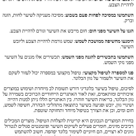
לדהיית הצבע.
השתמשו במסיכה לפחות פעם בשבוע
: מסיכה מעניקה לשיער לחות, הזנה
וברק.
הגנו על השיער מפני חום
: חום מייבש את השיער וגורם לדהיית הצבע.
הימנעו מחשיפה ממושכת לשמש
: שמש גורמת לדהיית הצבע וליובש
השיער.
השתמשו בתכשירים להגנה מפני השמש
: תכשירים אלו מגנים על השיער
מפני נזקי השמש.
פנו למספרה לטיפול מקצועי
: טיפול מקצועי במספרה יכול לעזור לשקם
את השיער ולשמור על גוון הבלונד.
לסיכום, טיפול בשיער בלונדיני דורש תשומת לב מיוחדת ושימוש במוצרים
איכותיים ומותאמים, זאת לאור האתגרים הייחודיים הכרוכים בשמירה על
גוון הבלונד, בריאות השיער וזוהרו. בין האתגרים הללו ניתן למנות דהייה
ושינויי גוון, יובש ופגיעה בשיער כתוצאה מתהליכי הבהרה, חשיפה לשמש,
חום ומים, וכן את הצורך בטיפול מיוחד ותחזוקה שוטפת.
בחירת המוצרים הנכונים היא קריטית להצלחת הטיפול. מוצרים המכילים
רכיבים מזינים, חומרים פעילים לשיקום השיער ופיגמנטים סגולים לנטרול
גוונים לא רצויים, הם חיוניים לשימור בלונד יפהפה. חשוב להשתמש