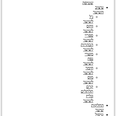
שטיפה
עיצוב
השיער
ג'ל
לשיער
ווקס
לשיער
ספריי
לשיער
הבהרות
לשיער
מוצרי
נפח
לשיער
חימר
לשיער
מוס
לשיער
קרם
תלתלים
וגלייז
לשיער
החלקות
שיער
טיפול