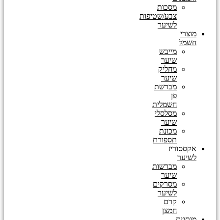
מסכות
צבע/שטיפות
לשיער
מוצרי
חשמל
מייבש
שיער
מחליק
שיער
מברשת
פן
חשמלית
מסלסלי
שיער
מכונת
תספורת
אקססוריז
לשיער
מברשות
שיער
מסרקים
לשיער
קרם
חמצן
מותגים