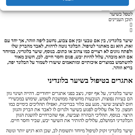
עמוד הבית
/
כללי
/ בלונדינים? אלה המוצרים המומלצים שיעזרו לכם
לטפל בשיער
תוכן העניינים
שיער בלונדיני, בין אם טבעי ובין אם צבוע, נחשב ליפה וזוהר, אך יחד עם
זאת, הוא גם מאתגר לטיפול. הבלונד נוטה לדהות, לאבד מהברק שלו
ולפתח גוונים לא רצויים כמו צהוב או כתום. בנוסף, שיער בלונדיני, במיוחד
אם הוא מובהר, עלול להיות יבש, פגום וחסר חיים. לכן, חשוב מאוד
להשתמש במוצרים איכותיים ומותאמים שיעזרו לשמור על הבלונד יפה,
בריא וזוהר.
אתגרים בטיפול בשיער בלונדיני
שיער בלונדיני, על אף יופיו, ניצב בפני אתגרים ייחודיים. דהייה ושינוי גוון
הם בעיות נפוצות, הנובעות מחשיפה ממושכת לשמש, שימוש במכשירי
חום לעיצוב שיער, מגע עם כלור בבריכות, ואפילו תהליכים כימיים כמו
חמצון. כל אלו עלולים לפגוע בשיער ולגרום לו לאבד את הברק והגוון
הרצוי. בנוסף, תהליכי הבהרה וצביעה, אף שהכרחיים להשגת הגוון
הבלונדיני המושלם, עלולים להותיר את השיער יבש, שביר וחסר חיים.
שיער בלונדיני זקוק לטיפול מיוחד ותשומת לב, שכן הוא רגיש יותר ונוטה