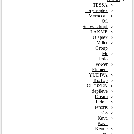
TESSA
Haydroplex
Moroccan
Oil
Schwarzkopf
LAKMĒ
Olaplex
Miller
Group
Mr
Polo
Power
Element
YUDIVA
BioTop
CITOZEN
depileve
Dream
Indola
Jenoris
k18
Kava
Kava
Keune