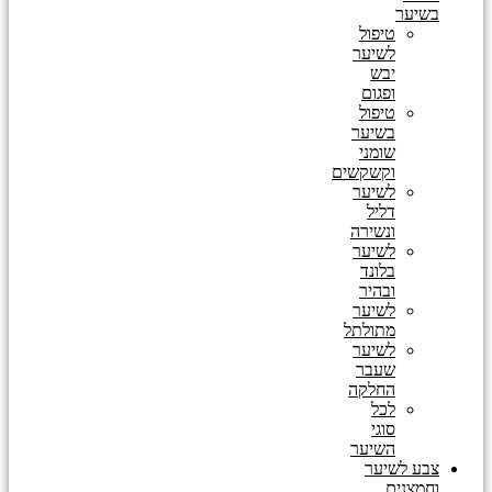
בשיער
טיפול
לשיער
יבש
ופגום
טיפול
בשיער
שומני
וקשקשים
לשיער
דליל
ונשירה
לשיער
בלונד
ובהיר
לשיער
מתולתל
לשיער
שעבר
החלקה
לכל
סוגי
השיער
צבע לשיער
וחמצנים