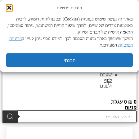
מוצרי
טיפוח
הגדרת פרטיות
ואביזרים
לזקן
באתר זה נעשה שימוש בעוגיות (Cookies) ובטכנולוגיות דומות, לרבות
מוצרים
באמצעות צדדים שלישיים, לצורך שיפור חוויית המשתמש, ניתוח סטטיסטי,
נוספים
התאמה אישית של תכנים ושיווק.
מוצרי
המשך שימושך באתר מהווה הסכמה לכך. למידע נוסף ניתן לעיין ב
מדיניות
טיפוח
הפרטיות
המעודכנת.
לגוף
ולפנים
מוצרי
הבנתי
פדיקור
מניקור
שעוות
לגוף
ולפנים
0
₪
0
עגלת
קניות
Products
search