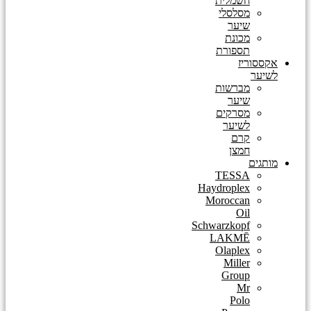
חשמלית
מסלסלי
שיער
מכונת
תספורת
אקססוריז
לשיער
מברשות
שיער
מסרקים
לשיער
קרם
חמצן
מותגים
TESSA
Haydroplex
Moroccan
Oil
Schwarzkopf
LAKMĒ
Olaplex
Miller
Group
Mr
Polo