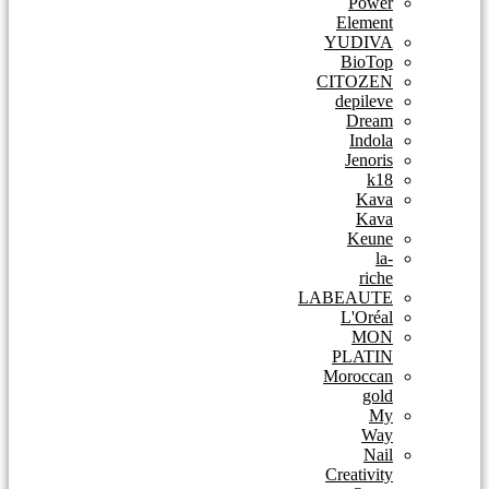
Power
Element
YUDIVA
BioTop
CITOZEN
depileve
Dream
Indola
Jenoris
k18
Kava
Kava
Keune
la-
riche
LABEAUTE
L'Oréal
MON
PLATIN
Moroccan
gold
My
Way
Nail
Creativity