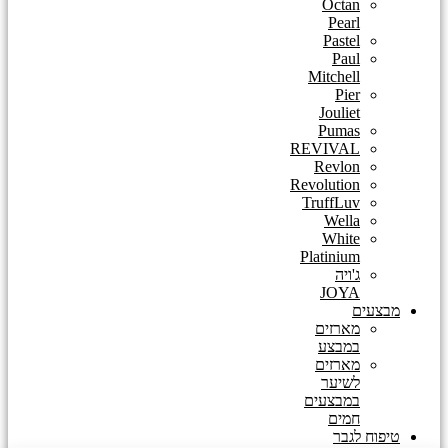
Octan
Pearl
Pastel
Paul
Mitchell
Pier
Jouliet
Pumas
REVIVAL
Revlon
Revolution
TruffLuv
Wella
White
Platinium
ג'ויה
JOYA
מבצעים
מארזים
במבצע
מארזים
לשיער
במבצעים
חמים
טיפוח לגבר