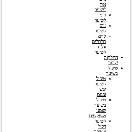
נפח
לשיער
חימר
לשיער
מוס
לשיער
קרם
תלתלים
וגלייז
לשיער
החלקות
שיער
טיפול
בשיער
טיפול
לשיער
יבש
ופגום
טיפול
בשיער
שומני
וקשקשים
לשיער
דליל
ונשירה