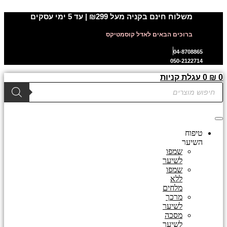
דלג
משלוח חינם בקניה מעל ₪299 | עד 5 ימי עסקים
לתוכן
ברוכים הבאים לאדל קוסמטיקס
04-8708865
050-2122714
0
₪
0
עגלת קניות
Products
search
טיפוח
השיער
שמפו
לשיער
שמפו
ללא
מלחים
מרכך
לשיער
מסכה
לשיער