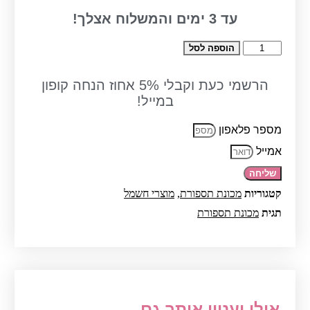
עד
3
ימים והמשלוח אצלך!
כמות
הוספה לסל
של
Sassonic
ZeroCut
הרשמי כעת וקבלי 5% אחוז הנחה קופון
ESE780
במייל!
מכונת
תספורת
מספר פלאפון
-
ססוניק
אמייל
שליחה
קטגוריות
מכונת תספורת
,
מוצרי חשמל
תגית
מכונת תספורת
אולי יעניין אותך גם