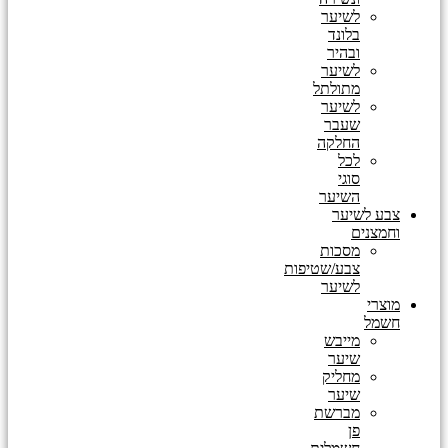
לשיער
בלונד
ובהיר
לשיער
מתולתל
לשיער
שעבר
החלקה
לכל
סוגי
השיער
צבע לשיער
וחמצנים
מסכות
צבע/שטיפות
לשיער
מוצרי
חשמל
מייבש
שיער
מחליק
שיער
מברשת
פן