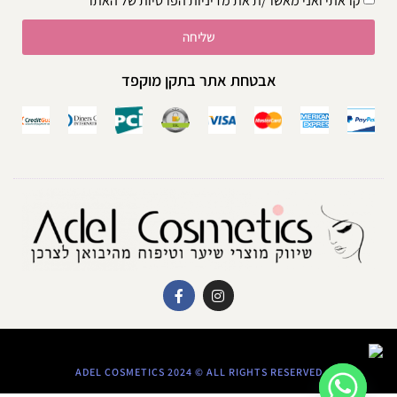
קראתי ואני מאשר/ת את
מדיניות הפרטיות
של האתר
שליחה
אבטחת אתר בתקן מוקפד
ADEL COSMETICS 2024 © ALL RIGHTS RESERVED​