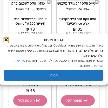
אייס ווקס זהב גולד מקצועי
אוסמו ווקס לעיצוב וברק
Ice Wax ריבייבל
השיער 100 גר' Osmo
₪
73
₪
35
מחיר ל-100 מ״ל:
14
₪
מחיר ל-100 מ״ל:
73
₪
הגדרת פרטיות
הוספה לסל
הוספה לסל
באתר זה נעשה שימוש בעוגיות (Cookies) ובטכנולוגיות דומות, לרבות באמצעות
צדדים שלישיים, לצורך שיפור חוויית המשתמש, ניתוח סטטיסטי, התאמה אישית
של תכנים ושיווק.
המשך שימושך באתר מהווה הסכמה לכך. למידע נוסף ניתן לעיין ב
מדיניות
הפרטיות
המעודכנת.
אוסמו ווקס חימר Osmo
הבנתי
₪
73
White Platinum ווקס
מחיר ל-100 מ״ל:
73
₪
לעיצוב השיער
₪
45
הוספה לסל
הוספה לסל