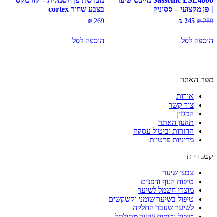
Sassonic ESE4800 מייבש שיער
מברשת פן חשמלית – קורטקס
| פן מקצועי – ססוניק
בצבע שחור cortex
המחיר
המחיר
₪
269
₪
245
₪
269
המקורי
הנוכחי
היה:
הוא:
הוספה לסל
הוספה לסל
₪ 245.
₪ 269.
מפת האתר
אודות
צור קשר
המגזין
תקנון האתר
החזרות וביטול עסקה
מדיניות פרטיות
קטגוריות
צבעי שיער
טיפוח הגוף והפנים
מוצרי חשמל לשיער
טיפול בשיער שומני וקשקשים
לשיער שעבר החלקה
טיפול וטיפוח שיער מתולתל