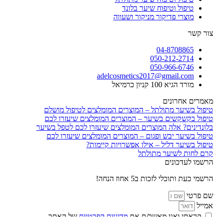
טיפול וטיפוח שיער בלונד
מוצרי פדיקור מניקור ושעווה
צור קשר
04-8708865
050-212-2714
050-966-6746
adelcosmetics2017@gmail.com
מורד הגיא 100 קניון כרמיאל
מאמרים אחרונים
טיפול בשיער מתולתל – המוצרים המומלצים לטיפול מושלם
טיפול בקשקשים בשיער – המוצרים המומלצים שיעזרו לכם
בלונדינים? אלה המוצרים המומלצים שיעזרו לכם לטפל בשיער
טיפול בשיער יבש ופגום – המוצרים המומלצים שיעזרו לכם
טיפול בשיער דליל – אילו אפשרויות קיימות?
קרם לחות לשיער מתולתל
הרשמו לעדכונים
הרשמי כעת ותוכלי לזכות ב5 אחוז הנחה!
שם פרטי
אמייל
קראתי ואני מאשר/ת את
מדיניות הפרטיות
של האתר