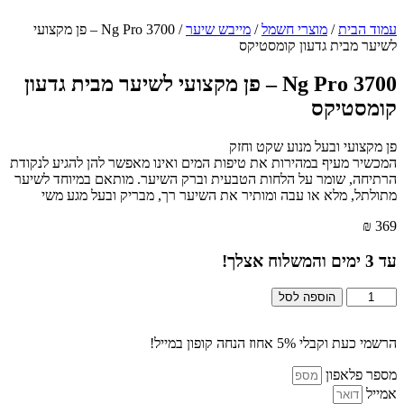
עמוד הבית
/
מוצרי חשמל
/
מייבש שיער
/ Ng Pro 3700 – פן מקצועי
לשיער מבית גדעון קומסטיקס
Ng Pro 3700 – פן מקצועי לשיער מבית גדעון
קומסטיקס
פן מקצועי ובעל מנוע שקט וחזק
המכשיר מעיף במהירות את טיפות המים ואינו מאפשר להן להגיע לנקודת
הרתיחה, שומר על הלחות הטבעית וברק השיער. מותאם במיוחד לשיער
מתולתל, מלא או עבה ומותיר את השיער רך, מבריק ובעל מגע משי
₪
369
עד
3
ימים והמשלוח אצלך!
כמות
הוספה לסל
של
Ng
Pro
הרשמי כעת וקבלי 5% אחוז הנחה קופון במייל!
3700
מספר פלאפון
-
פן
אמייל