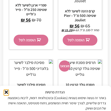
ספריי ארגן לשיער ללא
שטיפה 250 מ"ל – פייר
קרם הזנה לשיער ללא
ג'ולייט
שטיפה 500 מ״ל – Pier
₪
56
₪
70
Jouliet
₪
56
₪
65
מחיר ל-100 מ״ל:
13
₪
11.20
₪
הוספה לסל
הוספה לסל
מבצע!
מסכת גולד קרטין 10
מסיכת סילבר לשיער
בהתזה ללא שטיפה 400
בלונדיני 500 מ״ל – פייר
הגדרת פרטיות
מ"ל – פייר ג'ולייט
גו׳לייט
באתר זה נעשה שימוש בעוגיות (Cookies) ובטכנולוגיות דומות, לרבות באמצעות
₪
137
₪
79
₪
99
צדדים שלישיים, לצורך שיפור חוויית המשתמש, ניתוח סטטיסטי, התאמה אישית
מחיר ל-100 מ״ל:
55.24
₪
של תכנים ושיווק.